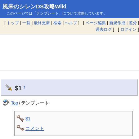
風来のシレンDS攻略Wiki
このページでは「テンプレート」について攻略しています。
[
トップ
|
一覧
|
最終更新
|
検索
|
ヘルプ
] [
ページ編集
|
新規作成
|
差分
|
過去ログ
] [
ログイン
]
$1
†
Top
/
テンプレート
$1
コメント