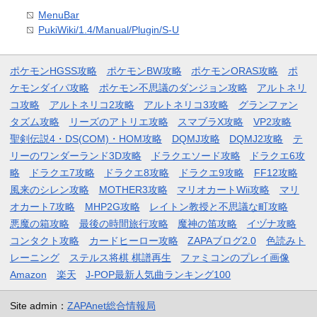
MenuBar
PukiWiki/1.4/Manual/Plugin/S-U
ポケモンHGSS攻略
ポケモンBW攻略
ポケモンORAS攻略
ポ
ケモンダイパ攻略
ポケモン不思議のダンジョン攻略
アルトネリ
コ攻略
アルトネリコ2攻略
アルトネリコ3攻略
グランファン
タズム攻略
リーズのアトリエ攻略
スマブラX攻略
VP2攻略
聖剣伝説4・DS(COM)・HOM攻略
DQMJ攻略
DQMJ2攻略
テ
リーのワンダーランド3D攻略
ドラクエソード攻略
ドラクエ6攻
略
ドラクエ7攻略
ドラクエ8攻略
ドラクエ9攻略
FF12攻略
風来のシレン攻略
MOTHER3攻略
マリオカートWii攻略
マリ
オカート7攻略
MHP2G攻略
レイトン教授と不思議な町攻略
悪魔の箱攻略
最後の時間旅行攻略
魔神の笛攻略
イヅナ攻略
コンタクト攻略
カードヒーロー攻略
ZAPAブログ2.0
色読みト
レーニング
ステルス将棋 棋譜再生
ファミコンのプレイ画像
Amazon
楽天
J-POP最新人気曲ランキング100
Site admin：
ZAPAnet総合情報局