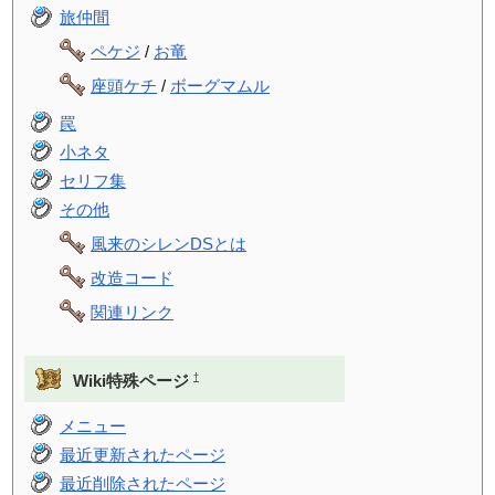
旅仲間
ペケジ
/
お竜
座頭ケチ
/
ボーグマムル
罠
小ネタ
セリフ集
その他
風来のシレンDSとは
改造コード
関連リンク
†
Wiki特殊ページ
メニュー
最近更新されたページ
最近削除されたページ