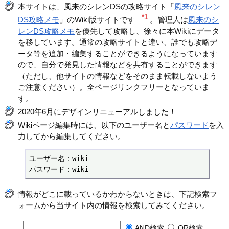
本サイトは、風来のシレンDSの攻略サイト「
風来のシレン
*1
DS攻略メモ
」のWiki版サイトです
。管理人は
風来のシ
レンDS攻略メモ
を優先して攻略し、徐々に本Wikiにデータ
を移しています。通常の攻略サイトと違い、誰でも攻略デ
ータ等を追加・編集することができるようになっています
ので、自分で発見した情報などを共有することができます
（ただし、他サイトの情報などをそのまま転載しないよう
ご注意ください）。全ページリンクフリーとなっていま
す。
2020年6月にデザインリニューアルしました！
Wikiページ編集時には、以下のユーザー名と
パスワード
を入
力してから編集してください。
ユーザー名：wiki

パスワード：wiki
情報がどこに載っているかわからないときは、下記検索フ
ォームから当サイト内の情報を検索してみてください。
AND検索
OR検索