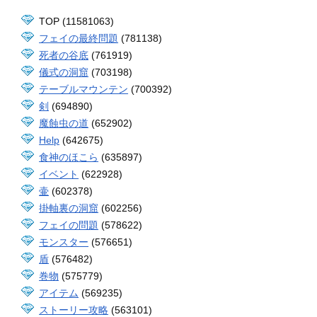
TOP (11581063)
フェイの最終問題
(781138)
死者の谷底
(761919)
儀式の洞窟
(703198)
テーブルマウンテン
(700392)
剣
(694890)
魔蝕虫の道
(652902)
Help
(642675)
食神のほこら
(635897)
イベント
(622928)
壷
(602378)
掛軸裏の洞窟
(602256)
フェイの問題
(578622)
モンスター
(576651)
盾
(576482)
巻物
(575779)
アイテム
(569235)
ストーリー攻略
(563101)