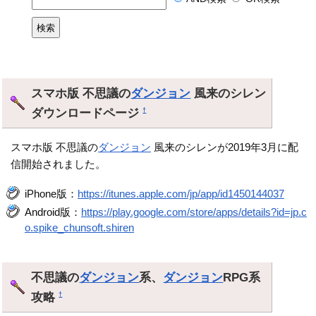
スマホ版 不思議の
ダンジョン
風来のシレン
ダウンロードページ
†
スマホ版 不思議の
ダンジョン
風来のシレンが2019年3月に配
信開始されました。
iPhone版：
https://itunes.apple.com/jp/app/id1450144037
Android版：
https://play.google.com/store/apps/details?id=jp.c
o.spike_chunsoft.shiren
不思議の
ダンジョン
系、
ダンジョン
RPG系
攻略
†