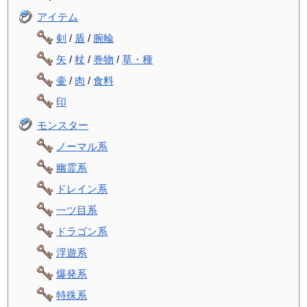
アイテム
剣
/
盾
/
腕輪
矢
/
杖
/
巻物
/
草・種
壷
/
肉
/
食料
印
モンスター
ノーマル系
幽霊系
ドレイン系
一ツ目系
ドラゴン系
浮遊系
爆発系
特殊系