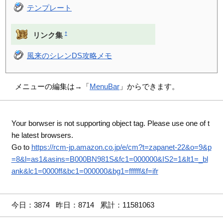
テンプレート
†
リンク集
風来のシレンDS攻略メモ
メニューの編集は→「
MenuBar
」からできます。
Your borwser is not supporting object tag. Please use one of t
he latest browsers.
Go to
https://rcm-jp.amazon.co.jp/e/cm?t=zapanet-22&o=9&p
=8&l=as1&asins=B000BN981S&fc1=000000&IS2=1&lt1=_bl
ank&lc1=0000ff&bc1=000000&bg1=ffffff&f=ifr
今日：3874 昨日：8714 累計：11581063