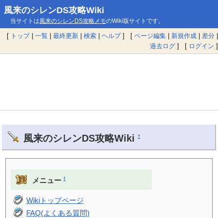
風来のシレンDS攻略Wiki
当サイトは
風来のシレンDS攻略メモ
のWiki版サイトです。
[
トップ
|
一覧
|
最終更新
|
検索
|
ヘルプ
] [
ページ編集
|
新規作成
|
差分
|
過去ログ
] [
ログイン
]
風来のシレンDS攻略Wiki
†
†
メニュー
Wikiトップページ
FAQ(よくある質問)