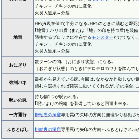
チキン→｢チキンの肉｣に変化
火炎入道系→分裂
HPが(現在値の)半分になる｡HP1のときに踏むと即死(
｢地雷ナバリの盾｣(または『地』の印を持つ盾)を装備し
地雷
隣接するブロックに存在する
モンスター
だけでなく､
チキン→｢チキンの肉｣に変化
火炎入道系→分裂
数ターンの間､［おにぎり状態］になる｡
おにぎり
［おにぎり状態］のときにデロデロのワナを踏んでし
最初から見えている罠｡今回は､なかなか作動しない気
強制バネ
踏むを選択すれば確実に動いてくれるが､その場合､こ
持ち物1つが呪われる｡
呪いの罠
｢呪いよけの腕輪｣を装備していると回避出来る｡
一方通行
掛軸裏の洞窟
専用罠(?)矢印の方向に無理やり移動さ
ふきとばし
掛軸裏の洞窟
専用罠(?)矢印の方向へふきとばされ､5