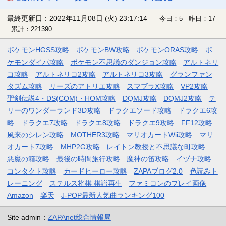
最終更新日：2022年11月08日 (火) 23:17:14
今日：5 昨日：17
累計：221390
ポケモンHGSS攻略
ポケモンBW攻略
ポケモンORAS攻略
ポ
ケモンダイパ攻略
ポケモン不思議のダンジョン攻略
アルトネリ
コ攻略
アルトネリコ2攻略
アルトネリコ3攻略
グランファン
タズム攻略
リーズのアトリエ攻略
スマブラX攻略
VP2攻略
聖剣伝説4・DS(COM)・HOM攻略
DQMJ攻略
DQMJ2攻略
テ
リーのワンダーランド3D攻略
ドラクエソード攻略
ドラクエ6攻
略
ドラクエ7攻略
ドラクエ8攻略
ドラクエ9攻略
FF12攻略
風来のシレン攻略
MOTHER3攻略
マリオカートWii攻略
マリ
オカート7攻略
MHP2G攻略
レイトン教授と不思議な町攻略
悪魔の箱攻略
最後の時間旅行攻略
魔神の笛攻略
イヅナ攻略
コンタクト攻略
カードヒーロー攻略
ZAPAブログ2.0
色読みト
レーニング
ステルス将棋 棋譜再生
ファミコンのプレイ画像
Amazon
楽天
J-POP最新人気曲ランキング100
Site admin：
ZAPAnet総合情報局