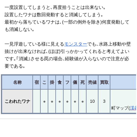
一度設置してしまうと､再度拾うことは出来ない｡
設置したワナは数回発動すると消滅してしまう｡
最初から落ちているワナは､(一部の例外を除き)何度発動して
も消滅しない｡
一見浮遊している様に見える
モンスター
でも､水路上移動や壁
抜けが出来なければ､(ほぼ)引っかかってくれると考えてよい
です｡｢消滅｣させる罠の場合､経験値が入らないので注意が必
要である｡
名称
宿
こ
掛
食
フ
儀
死
売値
買取
こわれたワナ
※
※
※
※
※
※
10
3
町マップ(
渓