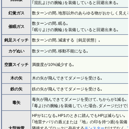
｢混乱よけの腕輪｣を装備していると回避出来る｡
幻覚ガス
数ターンの間､地形以外のあらゆる物がおかしく見える
数ターンの間､眠る｡
催眠ガス
｢眠りよけの腕輪｣を装備していると回避出来る｡
鈍足スイッチ
数ターンの間､減速する［鈍足状態］｡
カゲぬい
数ターンの間､移動不能になる｡
空腹スイッチ
満腹度が10%減少する｡
木の矢
木の矢が飛んできてダメージを受ける｡
鉄の矢
鉄の矢が飛んできてダメージを受ける｡
毒矢が飛んできてダメージを受けて､ちからが1減る｡
毒矢
｢毒よけの腕輪｣を装備していた場合､ダメージだけで
HPが1になる｡HP1のときに踏んでもHPは減らない｡
｢地雷ナバリの盾｣(または『地』の印を持つ盾)を装備
大型地雷
隣接するブロックに存在する
モンスター
だけでなく､