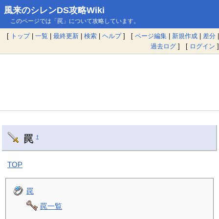
風来のシレンDS攻略Wiki
このページでは「罠」について攻略しています。
[
トップ
|
一覧
|
最終更新
|
検索
|
ヘルプ
] [
ページ編集
|
新規作成
|
差分
|
過去ログ
] [
ログイン
]
罠
†
TOP
罠
罠一覧