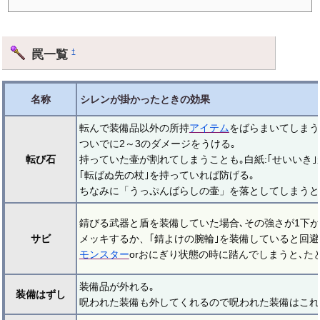
罠一覧
†
名称
シレンが掛かったときの効果
転んで装備品以外の所持
アイテム
をばらまいてしまう
ついでに2～3のダメージをうける｡
転び石
持っていた壷が割れてしまうことも｡白紙:｢せいいき｣
｢転ばぬ先の杖｣を持っていれば防げる｡
ちなみに「うっぷんばらしの壷」を落としてしまうと
錆びる武器と盾を装備していた場合､その強さが1下が
サビ
メッキするか、｢錆よけの腕輪｣を装備していると回避
モンスター
orおにぎり状態の時に踏んでしまうと､た
装備品が外れる｡
装備はずし
呪われた装備も外してくれるので呪われた装備はこれ