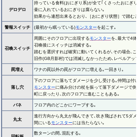
持っている食料(おにぎり系)が全て｢くさったおにぎり
デロデロ
壷に入れているおにぎりは腐らない｡
効果から連想出来るとおり､［おにぎり状態］で踏む
警報スイッチ
(最初から眠っている)
モンスター
を起こす｡
周囲にそのフロアに出現する
モンスター
を､最大で4
召喚後にスイッチは消滅する｡
召喚スイッチ
踏むを選択すれば確実に動いてくれるが､その場合､こ
旧作(GB月影村)では消滅しなかったため､レベルアッ
罠増え
ワナの罠以外の罠がフロアに増える｡一回きり｡
下のフロアに落ちてダメージを少し受ける｡仲間は付
落し穴
モンスター
に痛み分けの杖を振って落下ダメージで倒
町に戻ったり､次のフロアに進むこともある｡
バネ
フロア内のどこかにワープする｡
進行方向から丸太が飛んできて､吹き飛ばされて5ダメ
丸太
間にいる
モンスター
には当たらない｡
数ターンの間､混乱する｡
回転板