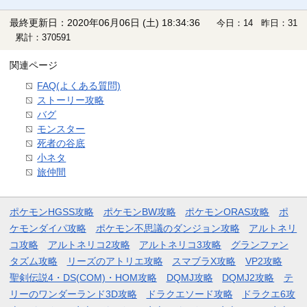
最終更新日：2020年06月06日 (土) 18:34:36
今日：14 昨日：31
累計：370591
関連ページ
FAQ(よくある質問)
ストーリー攻略
バグ
モンスター
死者の谷底
小ネタ
旅仲間
ポケモンHGSS攻略
ポケモンBW攻略
ポケモンORAS攻略
ポ
ケモンダイパ攻略
ポケモン不思議のダンジョン攻略
アルトネリ
コ攻略
アルトネリコ2攻略
アルトネリコ3攻略
グランファン
タズム攻略
リーズのアトリエ攻略
スマブラX攻略
VP2攻略
聖剣伝説4・DS(COM)・HOM攻略
DQMJ攻略
DQMJ2攻略
テ
リーのワンダーランド3D攻略
ドラクエソード攻略
ドラクエ6攻