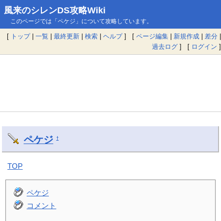
風来のシレンDS攻略Wiki
このページでは「ペケジ」について攻略しています。
[
トップ
|
一覧
|
最終更新
|
検索
|
ヘルプ
] [
ページ編集
|
新規作成
|
差分
|
過去ログ
] [
ログイン
]
ペケジ
†
TOP
ペケジ
コメント