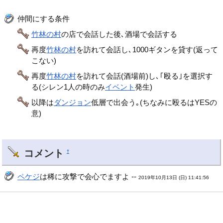
仲間にする条件
竹林の村
の店で会話した後､酒場で会話する
再度
竹林の村
を訪れて会話し､1000ギタンを貸す(返って
こない)
再度
竹林の村
を訪れて会話(酒場前)し､｢殴る｣を選択す
る(シレン1人の時のみ
イベント
発生)
以降は
ダンジョン
低層で出会う｡(ちなみに殴るはYESの
意)
コメント
†
ペケジ
は稀に攻撃で会心でますよ --
2019年10月13日 (日) 11:41:56