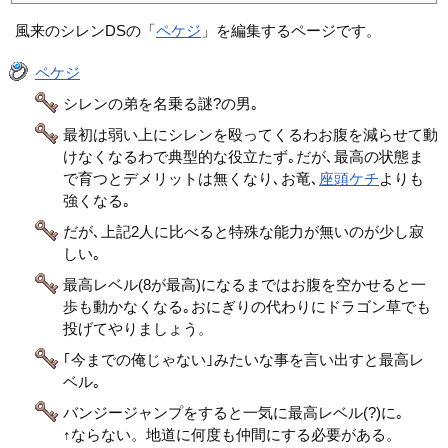
風来のシレンDSの「
ペケジ
」を編集するページです。
ペケジ
シレンの弟を名乗る謎?の男｡
最初は弱い上にシレンを殴ってくるわお腹を減らせて動
けなくなるわで典型的な役立たず｡だが､最高の状態ま
で育つとデメリットは無くなり､お竜､
座頭ケチ
よりも
強くなる｡
だが､上記2人に比べると特殊な能力が無いのが少し寂
しい｡
最高レベル(8が最高)になるまではお腹を空かせると一
歩も動かなくなる｡おにぎりの代わりにドラゴン草でも
投げてやりましょう。
｢今までの俺じゃない｣みたいな事を言い出すと最高レ
ベル｡
バンジージャンプをすると一気に最高レベル(?)に｡
↑ならない。地道に何度も仲間にする必要がある。