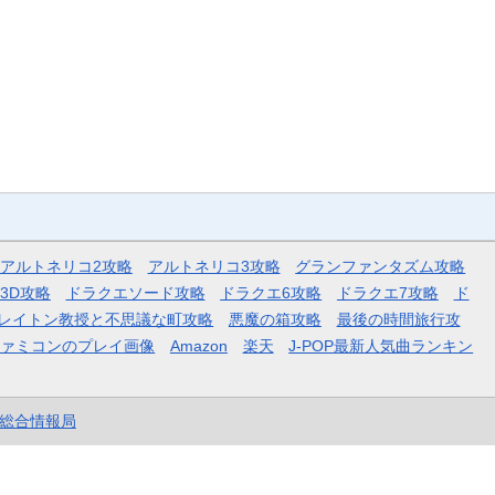
アルトネリコ2攻略
アルトネリコ3攻略
グランファンタズム攻略
3D攻略
ドラクエソード攻略
ドラクエ6攻略
ドラクエ7攻略
ド
レイトン教授と不思議な町攻略
悪魔の箱攻略
最後の時間旅行攻
ファミコンのプレイ画像
Amazon
楽天
J-POP最新人気曲ランキン
et総合情報局