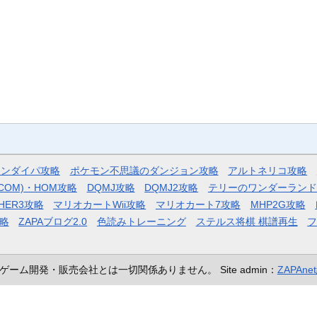
モンダイパ攻略
ポケモン不思議のダンジョン攻略
アルトネリコ攻略
COM)・HOM攻略
DQMJ攻略
DQMJ2攻略
テリーのワンダーランド
HER3攻略
マリオカートWii攻略
マリオカート7攻略
MHP2G攻略
略
ZAPAブログ2.0
色読みトレーニング
ステルス将棋 棋譜再生
ゲーム開発・販売会社とは一切関係ありません。
Site admin：
ZAPAn