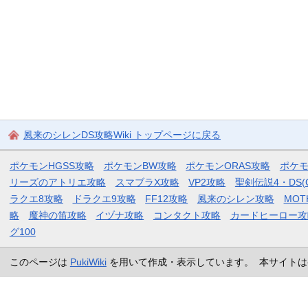
風来のシレンDS攻略Wiki トップページに戻る
ポケモンHGSS攻略
ポケモンBW攻略
ポケモンORAS攻略
ポケ
リーズのアトリエ攻略
スマブラX攻略
VP2攻略
聖剣伝説4・DS(
ラクエ8攻略
ドラクエ9攻略
FF12攻略
風来のシレン攻略
MOT
略
魔神の笛攻略
イヅナ攻略
コンタクト攻略
カードヒーロー攻
グ100
このページは
PukiWiki
を用いて作成・表示しています。 本サイトは