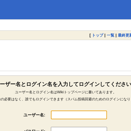
[
トップ
|
一覧
|
最終更
ーザー名とログイン名を入力してログインしてくださ
ユーザー名とログイン名はWikiトップページに書いてあります。
録の必要はなく、誰でもログインできます（スパム投稿回避のためのログインになり
ユーザー名: