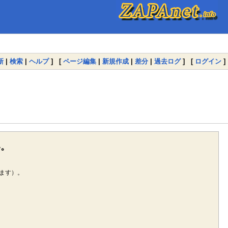
新
|
検索
|
ヘルプ
] [
ページ編集
|
新規作成
|
差分
|
過去ログ
] [
ログイン
]
い。
ます）。