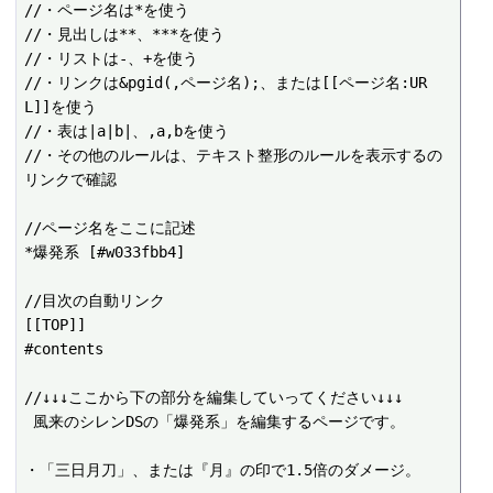
//・ページ名は*を使う

//・見出しは**、***を使う

//・リストは-、+を使う

//・リンクは&pgid(,ページ名);、または[[ページ名:UR
L]]を使う

//・表は|a|b|、,a,bを使う

//・その他のルールは、テキスト整形のルールを表示するの
リンクで確認

//ページ名をここに記述

*爆発系 [#w033fbb4]

//目次の自動リンク

[[TOP]]

#contents

//↓↓↓ここから下の部分を編集していってください↓↓↓

 風来のシレンDSの「爆発系」を編集するページです。

・「三日月刀」、または『月』の印で1.5倍のダメージ。
