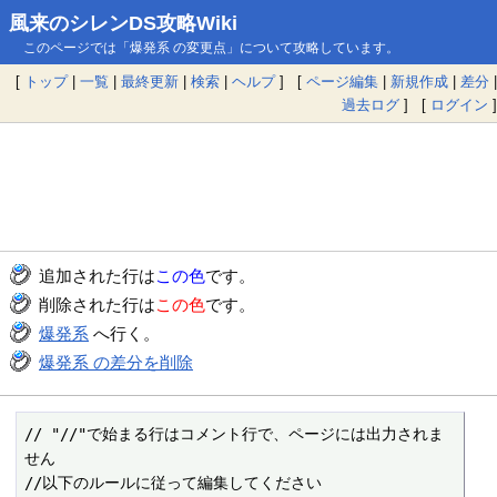
風来のシレンDS攻略Wiki
このページでは「爆発系 の変更点」について攻略しています。
[
トップ
|
一覧
|
最終更新
|
検索
|
ヘルプ
] [
ページ編集
|
新規作成
|
差分
|
過去ログ
] [
ログイン
]
追加された行は
この色
です。
削除された行は
この色
です。
爆発系
へ行く。
爆発系 の差分を削除
// "//"で始まる行はコメント行で、ページには出力されま
せん

//以下のルールに従って編集してください
