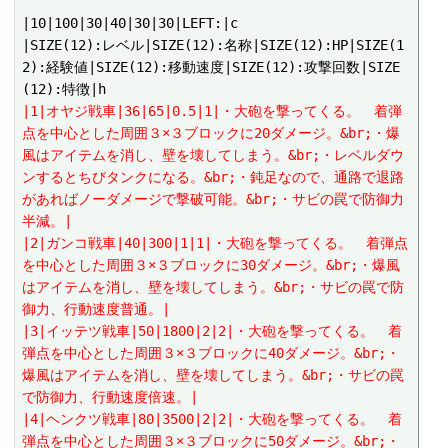
|10|100|30|40|30|30|LEFT:|c

|SIZE(12):レベル|SIZE(12):名称|SIZE(12):HP|SIZE(1
2):経験値|SIZE(12):移動速度|SIZE(12):攻撃回数|SIZE
|1|オヤジ戦車|36|65|0.5|1|・大砲を撃ってくる。　着弾
点を中心とした周囲３×３ブロックに20ダメージ。&br;・爆
風はアイテムを消し、壁を壊してしまう。&br;・レベルダウ
ンするとちびタンクになる。&br;・鈍足なので、通路で退路
があればノーダメージで撃破可能。&br;・サビの罠で防御力
半減。|
|2|ガンコ戦車|40|300|1|1|・大砲を撃ってくる。　着弾点
を中心とした周囲３×３ブロックに30ダメージ。&br;・爆風
はアイテムを消し、壁を壊してしまう。&br;・サビの罠で防
御力、行動速度普通。|
|3|イッテツ戦車|50|1800|2|2|・大砲を撃ってくる。　着
弾点を中心とした周囲３×３ブロックに40ダメージ。&br;・
爆風はアイテムを消し、壁を壊してしまう。&br;・サビの罠
で防御力、行動速度倍速。|
|4|ヘンクツ戦車|80|3500|2|2|・大砲を撃ってくる。　着
弾点を中心とした周囲３×３ブロックに50ダメージ。&br;・