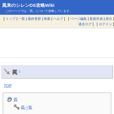
風来のシレンDS攻略Wiki
このページでは「罠」について攻略しています。
[
トップ
|
一覧
|
最終更新
|
検索
|
ヘルプ
] [
ページ編集
|
新規作成
|
差分
|
過去ログ
] [
ログイン
]
罠
†
TOP
罠
罠一覧