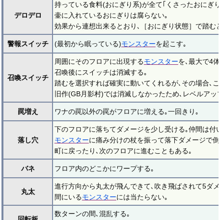
持っている食料(おにぎり系)が全て｢くさったおにぎり
デロデロ
壷に入れているおにぎりは腐らない｡
効果から連想出来るとおり､［おにぎり状態］で踏む
警報スイッチ
(最初から眠っている)
モンスター
を起こす｡
周囲にそのフロアに出現する
モンスター
を､最大で4
召喚後にスイッチは消滅する｡
召喚スイッチ
踏むを選択すれば確実に動いてくれるが､その場合､こ
旧作(GB月影村)では消滅しなかったため､レベルアッ
罠増え
ワナの罠以外の罠がフロアに増える｡一回きり｡
下のフロアに落ちてダメージを少し受ける｡仲間は付
落し穴
モンスター
に痛み分けの杖を振って落下ダメージで倒
町に戻ったり､次のフロアに進むこともある｡
バネ
フロア内のどこかにワープする｡
進行方向から丸太が飛んできて､吹き飛ばされて5ダメ
丸太
間にいる
モンスター
には当たらない｡
数ターンの間､混乱する｡
回転板