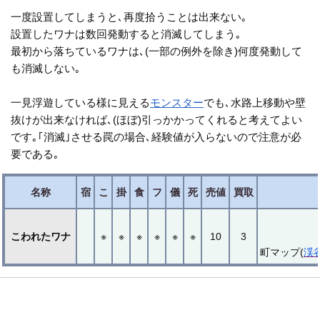
一度設置してしまうと､再度拾うことは出来ない｡
設置したワナは数回発動すると消滅してしまう｡
最初から落ちているワナは､(一部の例外を除き)何度発動して
も消滅しない｡
一見浮遊している様に見える
モンスター
でも､水路上移動や壁
抜けが出来なければ､(ほぼ)引っかかってくれると考えてよい
です｡｢消滅｣させる罠の場合､経験値が入らないので注意が必
要である｡
名称
宿
こ
掛
食
フ
儀
死
売値
買取
こわれたワナ
※
※
※
※
※
※
10
3
町マップ(
渓