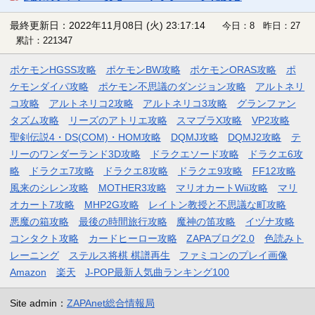
最終更新日：2022年11月08日 (火) 23:17:14
今日：8 昨日：27
累計：221347
ポケモンHGSS攻略
ポケモンBW攻略
ポケモンORAS攻略
ポ
ケモンダイパ攻略
ポケモン不思議のダンジョン攻略
アルトネリ
コ攻略
アルトネリコ2攻略
アルトネリコ3攻略
グランファン
タズム攻略
リーズのアトリエ攻略
スマブラX攻略
VP2攻略
聖剣伝説4・DS(COM)・HOM攻略
DQMJ攻略
DQMJ2攻略
テ
リーのワンダーランド3D攻略
ドラクエソード攻略
ドラクエ6攻
略
ドラクエ7攻略
ドラクエ8攻略
ドラクエ9攻略
FF12攻略
風来のシレン攻略
MOTHER3攻略
マリオカートWii攻略
マリ
オカート7攻略
MHP2G攻略
レイトン教授と不思議な町攻略
悪魔の箱攻略
最後の時間旅行攻略
魔神の笛攻略
イヅナ攻略
コンタクト攻略
カードヒーロー攻略
ZAPAブログ2.0
色読みト
レーニング
ステルス将棋 棋譜再生
ファミコンのプレイ画像
Amazon
楽天
J-POP最新人気曲ランキング100
Site admin：
ZAPAnet総合情報局