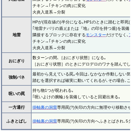
チキン→｢チキンの肉｣に変化
火炎入道系→分裂
HPが(現在値の)半分になる｡HP1のときに踏むと即死(
｢地雷ナバリの盾｣(または『地』の印を持つ盾)を装備し
地雷
隣接するブロックに存在する
モンスター
だけでなく､
チキン→｢チキンの肉｣に変化
火炎入道系→分裂
数ターンの間､［おにぎり状態］になる｡
おにぎり
［おにぎり状態］のときにデロデロのワナを踏んでし
最初から見えている罠｡今回は､なかなか作動しない気
強制バネ
踏むを選択すれば確実に動いてくれるが､その場合､こ
持ち物1つが呪われる｡
呪いの罠
｢呪いよけの腕輪｣を装備していると回避出来る｡
一方通行
掛軸裏の洞窟
専用罠(?)矢印の方向に無理やり移動さ
ふきとばし
掛軸裏の洞窟
専用罠(?)矢印の方向へふきとばされ､5