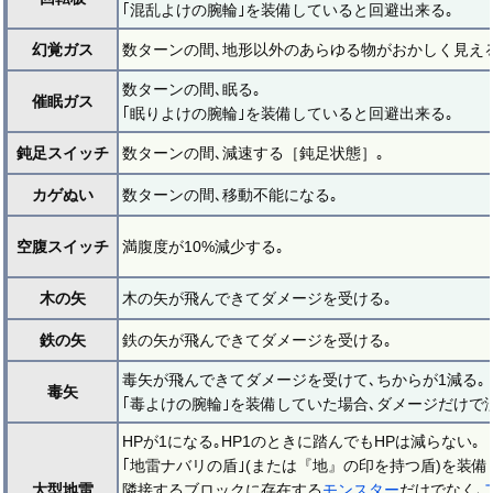
｢混乱よけの腕輪｣を装備していると回避出来る｡
幻覚ガス
数ターンの間､地形以外のあらゆる物がおかしく見える
数ターンの間､眠る｡
催眠ガス
｢眠りよけの腕輪｣を装備していると回避出来る｡
鈍足スイッチ
数ターンの間､減速する［鈍足状態］｡
カゲぬい
数ターンの間､移動不能になる｡
空腹スイッチ
満腹度が10%減少する｡
木の矢
木の矢が飛んできてダメージを受ける｡
鉄の矢
鉄の矢が飛んできてダメージを受ける｡
毒矢が飛んできてダメージを受けて､ちからが1減る｡
毒矢
｢毒よけの腕輪｣を装備していた場合､ダメージだけで
HPが1になる｡HP1のときに踏んでもHPは減らない｡
｢地雷ナバリの盾｣(または『地』の印を持つ盾)を装備
大型地雷
隣接するブロックに存在する
モンスター
だけでなく､