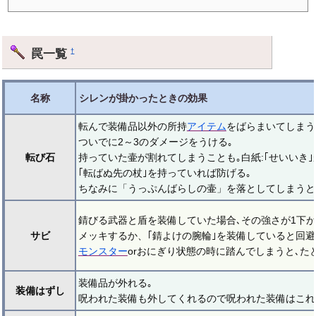
罠一覧
†
名称
シレンが掛かったときの効果
転んで装備品以外の所持
アイテム
をばらまいてしまう
ついでに2～3のダメージをうける｡
転び石
持っていた壷が割れてしまうことも｡白紙:｢せいいき｣
｢転ばぬ先の杖｣を持っていれば防げる｡
ちなみに「うっぷんばらしの壷」を落としてしまうと
錆びる武器と盾を装備していた場合､その強さが1下が
サビ
メッキするか、｢錆よけの腕輪｣を装備していると回避
モンスター
orおにぎり状態の時に踏んでしまうと､た
装備品が外れる｡
装備はずし
呪われた装備も外してくれるので呪われた装備はこれ