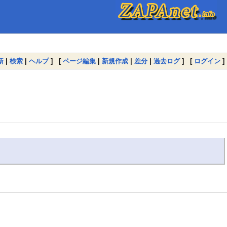
新
|
検索
|
ヘルプ
] [
ページ編集
|
新規作成
|
差分
|
過去ログ
] [
ログイン
]