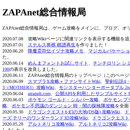
ZAPAnet総合情報局
ZAPAnet総合情報局は、ゲーム攻略をメインに、ブログ、
2020.07.08 攻略Wikiページに関連リンクを表示する機能
2020.07.01
ステルス将棋 棋譜再生
を作りました！
2020.06.20
降魔霊符伝イヅナ攻略メモ
、
マジカルバケーショ
た。
2020.06.14
めんまフォントお試しサイト
、
チンチロリン シ
100
の表示を改良しました。
2020.06.11 ZAPAnet総合情報局のトップページ（こ
2020.06.09
スマブラX攻略＋ファンサイトWiki
、
聖剣伝説4・D
3（MOTHER3）攻略Wiki
、
モンスターハンターポータブル 2nd 
2020.06.04
airappli.com
、
公開APIを利用したサンプルサイト
2020.06.03
ポケモン ゴールド・シルバー攻略
、
ポケモン ブ
略
、
ポケモン不思議のダンジョン 時・闇の探検隊攻略
を全面
2020.05.30
ドラゴンクエスト6 幻の大地(DS版) 攻略Wiki
、
ド
ーズ テリーのワンダーランド3D攻略Wiki
、
ドラゴンクエストモ
2020.05.29
アルトネリコ攻略Wiki
、
アルトネリコ2攻略Wiki