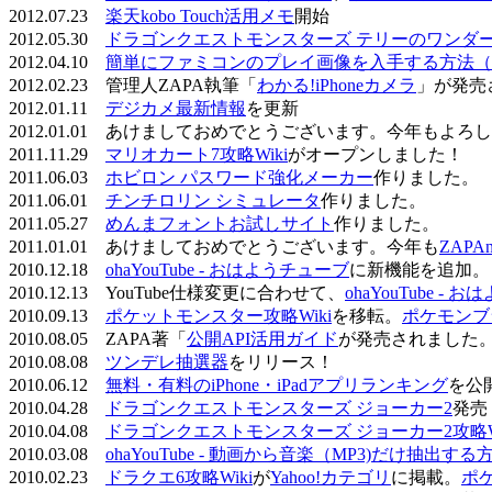
2012.07.23
楽天kobo Touch活用メモ
開始
2012.05.30
ドラゴンクエストモンスターズ テリーのワンダーラ
2012.04.10
簡単にファミコンのプレイ画像を入手する方法（
2012.02.23 管理人ZAPA執筆「
わかる!iPhoneカメラ
」が発売
2012.01.11
デジカメ最新情報
を更新
2012.01.01 あけましておめでとうございます。今年もよ
2011.11.29
マリオカート7攻略Wiki
がオープンしました！
2011.06.03
ホビロン パスワード強化メーカー
作りました。
2011.06.01
チンチロリン シミュレータ
作りました。
2011.05.27
めんまフォントお試しサイト
作りました。
2011.01.01 あけましておめでとうございます。今年も
ZAPA
2010.12.18
ohaYouTube - おはようチューブ
に新機能を追加。
2010.12.13 YouTube仕様変更に合わせて、
ohaYouTube -
2010.09.13
ポケットモンスター攻略Wiki
を移転。
ポケモンブ
2010.08.05 ZAPA著「
公開API活用ガイド
が発売されました
2010.08.08
ツンデレ抽選器
をリリース！
2010.06.12
無料・有料のiPhone・iPadアプリランキング
を公
2010.04.28
ドラゴンクエストモンスターズ ジョーカー2
発売
2010.04.08
ドラゴンクエストモンスターズ ジョーカー2攻略Wi
2010.03.08
ohaYouTube - 動画から音楽（MP3)だけ抽出する
2010.02.23
ドラクエ6攻略Wiki
が
Yahoo!カテゴリ
に掲載。
ポ