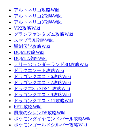
アルトネリコ攻略Wiki
アルトネリコ2攻略Wiki
アルトネリコ3攻略Wiki
VP2攻略Wiki
グランファンタズム攻略Wiki
スマブラX攻略Wiki
聖剣伝説攻略Wiki
DQMJ攻略Wiki
DQMJ2攻略Wiki
テリーのワンダーランド3D攻略Wiki
ドラクエソード攻略Wiki
ドラゴンクエスト6攻略Wiki
ドラゴンクエスト7攻略Wiki
ドラクエ8（3DS）攻略Wiki
ドラゴンクエスト9攻略Wiki
ドラゴンクエスト11攻略Wiki
FF12攻略Wiki
風来のシレンDS攻略Wiki
ポケモンダイヤモンドパール攻略Wiki
ポケモンゴールドシルバー攻略Wiki