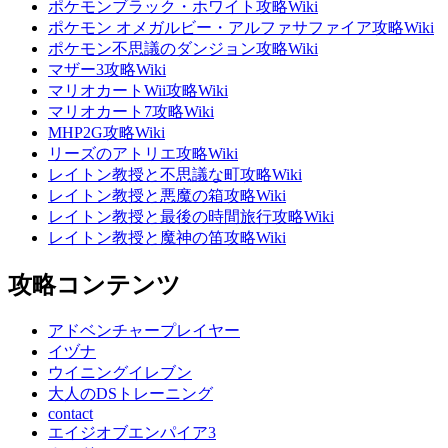
ポケモンブラック・ホワイト攻略Wiki
ポケモン オメガルビー・アルファサファイア攻略Wiki
ポケモン不思議のダンジョン攻略Wiki
マザー3攻略Wiki
マリオカートWii攻略Wiki
マリオカート7攻略Wiki
MHP2G攻略Wiki
リーズのアトリエ攻略Wiki
レイトン教授と不思議な町攻略Wiki
レイトン教授と悪魔の箱攻略Wiki
レイトン教授と最後の時間旅行攻略Wiki
レイトン教授と魔神の笛攻略Wiki
攻略コンテンツ
アドベンチャープレイヤー
イヅナ
ウイニングイレブン
大人のDSトレーニング
contact
エイジオブエンパイア3