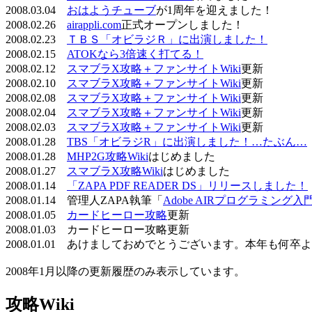
2008.03.04
おはようチューブ
が1周年を迎えました！
2008.02.26
airappli.com
正式オープンしました！
2008.02.23
ＴＢＳ「オビラジＲ」に出演しました！
2008.02.15
ATOKなら3倍速く打てる！
2008.02.12
スマブラX攻略＋ファンサイトWiki
更新
2008.02.10
スマブラX攻略＋ファンサイトWiki
更新
2008.02.08
スマブラX攻略＋ファンサイトWiki
更新
2008.02.04
スマブラX攻略＋ファンサイトWiki
更新
2008.02.03
スマブラX攻略＋ファンサイトWiki
更新
2008.01.28
TBS「オビラジR」に出演しました！…たぶん…
2008.01.28
MHP2G攻略Wiki
はじめました
2008.01.27
スマブラX攻略Wiki
はじめました
2008.01.14
「ZAPA PDF READER DS」リリースしました！
2008.01.14 管理人ZAPA執筆「
Adobe AIRプログラミング入
2008.01.05
カードヒーロー攻略
更新
2008.01.03 カードヒーロー攻略更新
2008.01.01 あけましておめでとうございます。本年も何
2008年1月以降の更新履歴のみ表示しています。
攻略Wiki