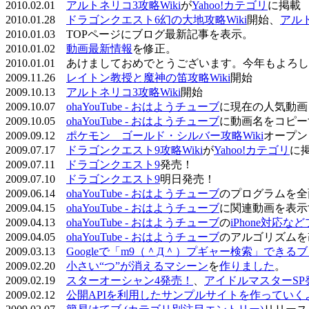
2010.02.01
アルトネリコ3攻略Wiki
が
Yahoo!カテゴリ
に掲載
2010.01.28
ドラゴンクエスト6幻の大地攻略Wiki
開始、
アル
2010.01.03 TOPページにブログ最新記事を表示。
2010.01.02
動画最新情報
を修正。
2010.01.01 あけましておめでとうございます。今年もよ
2009.11.26
レイトン教授と魔神の笛攻略Wiki
開始
2009.10.13
アルトネリコ3攻略Wiki
開始
2009.10.07
ohaYouTube - おはようチューブ
に現在の人気動画
2009.10.05
ohaYouTube - おはようチューブ
に動画名をコピー
2009.09.12
ポケモン ゴールド・シルバー攻略Wiki
オープン
2009.07.17
ドラゴンクエスト9攻略Wiki
が
Yahoo!カテゴリ
に
2009.07.11
ドラゴンクエスト9
発売！
2009.07.10
ドラゴンクエスト9
明日発売！
2009.06.14
ohaYouTube - おはようチューブ
のプログラムを全
2009.04.15
ohaYouTube - おはようチューブ
に関連動画を表示
2009.04.13
ohaYouTube - おはようチューブ
の
iPhone対応
2009.04.05
ohaYouTube - おはようチューブ
のアルゴリズムを
2009.03.13
Googleで「m9（＾Д＾）プギャー検索」できる
2009.02.20
小さい“つ”が消えるマシーン
を
作りました
。
2009.02.19
スターオーシャン4発売！
、
アイドルマスターSP
2009.02.12
公開APIを利用したサンプルサイトを作っていく