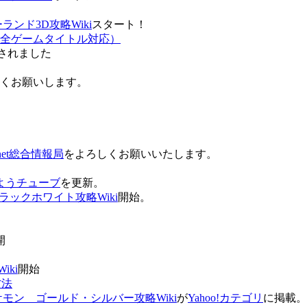
ンド3D攻略Wiki
スタート！
全ゲームタイトル対応）
されました
ろしくお願いします。
net総合情報局
をよろしくお願いいたします。
 おはようチューブ
を更新。
ラックホワイト攻略Wiki
開始。
。
開
ki
開始
方法
ケモン ゴールド・シルバー攻略Wiki
が
Yahoo!カテゴリ
に掲載。