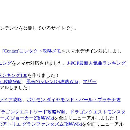
なコンテンツを公開しているサイトです。
、
[Contact]コンタクト攻略メモ
をスマホデザイン対応しまし
ニング
をスマホ対応させました。
J-POP最新人気曲ランキング
ランキング100
を作りました！
攻略Wiki
、
風来のシレンDS攻略Wiki
、
マザー
アルしました！
ァイア攻略
、
ポケモン ダイヤモンド・パール・プラチナ攻
ドラゴンクエストソード攻略Wiki
、
ドラゴンクエストモンスタ
ズ ジョーカー2攻略Wiki
を全面リニューアルしました！
のアトリエ グランファンタズム攻略Wiki
を全面リニューアル