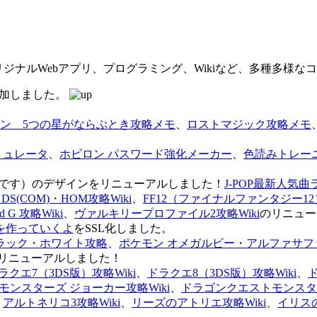
オリジナルWebアプリ、プログラミング、Wikiなど、多種多様
を追加しました。
ン 5つの星がならぶとき攻略メモ
、
ロストマジック攻略メモ
ミュレータ
、
ホビロン パスワード強化メーカー
、
色読みトレー
のページです）のデザインをリニューアルしました！
J-POP最新人気曲
S(COM)・HOM攻略Wiki
、
FF12（ファイナルファンタジー12）
G 攻略Wiki
、
ヴァルキリープロファイル2攻略Wiki
のリニュー
を作っていくよ
をSSL化しました。
ラック・ホワイト攻略
、
ポケモン オメガルビー・アルファサフ
リニューアルしました！
ラクエ7（3DS版）攻略Wiki
、
ドラクエ8（3DS版）攻略Wiki
、
ンスターズ ジョーカー攻略Wiki
、
ドラゴンクエストモンスター
、
アルトネリコ3攻略Wiki
、
リーズのアトリエ攻略Wiki
、
イリス