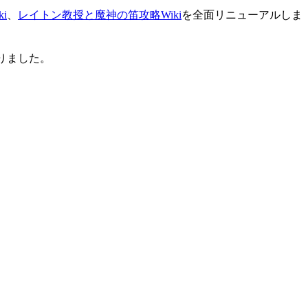
i
、
レイトン教授と魔神の笛攻略Wiki
を全面リニューアルしま
りました。