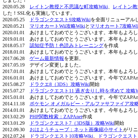
しました！
2020.05.28
レイトン教授と不思議な町攻略Wiki
、
レイトン教
した！SSL化も実施しています。
2020.05.25
ドラゴンクエスト9攻略Wiki
を全面リニューアル
2020.05.21
マリオカートWii攻略Wiki
と
マリオカート7攻略Wik
2020.01.01 あけましておめでとうございます。本年もよ
2019.01.01 あけましておめでとうございます。本年もよ
2018.05.17
認知症予防！色読みトレーニング
を作成
2018.01.01 あけましておめでとうございます。本年もよ
2017.06.28
ゲーム最新情報
を更新。
2017.05.19 デザイン変更しました。
2017.01.01 あけましておめでとうございます。本年もよ
2016.01.01 あけましておめでとうございます。今年でZAP
2015.08.27
ドラクエ8（3DS）攻略Wiki
開始
2015.07.27
ドラゴンクエスト11 過ぎ去りし時を求めて 攻略Wi
2015.01.01 あけましておめでとうございます。今年でZAP
2014.11.18
ポケモン オメガルビー・アルファサファイア攻略W
2014.01.01 あけましておめでとうございます。今年もよ
2013.02.29
PHP関数検索：ZAPAnet
作成
2013.01.29
ドラゴンクエスト7（3DS版）攻略Wiki
開始
2012.09.30
おはようチューブ：ネット画像縮小サイト
がリニ
2012.07.24
ドラゴンクエスト10攻略Wiki
、
ドラゴンクエスト11