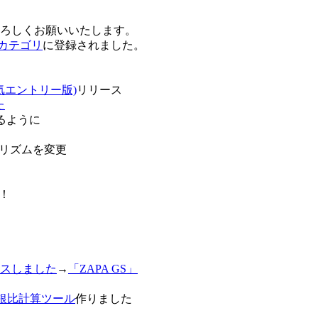
卒よろしくお願いいたします。
o!カテゴリ
に登録されました。
気エントリー版)
リリース
た
るように
リズムを変更
！
スしました
→
「ZAPA GS」
白銀比計算ツール
作りました