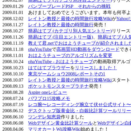
2009.02.07
簡易はてブ (カテゴリ別注目エントリー)
リリース
2009.01.29
バンブーブレードPSP それからの挑戦
2009.01.01 あけましておめでとうございます。本年も何
2008.12.02
レイトン教授と最後の時間旅行攻略Wiki
が
Yaho
2008.11.27
レイトン教授と最後の時間旅行
発売！
2008.10.27
簡易はてブ (カテゴリ別人気エントリー)
リリース
2008.11.26
簡易はてブ (注目エントリー版)
、
簡易はてブ (人
2008.11.19
教えて君.netでおはようチューブが紹介されまし
2008.11.18
ohaYouTube
で
高画質HD動画をダウンロード
でき
2008.11.01
おはようチューブのアルゴリズムを変更
2008.10.24
ohaYouTube - おはようチューブ
の動画取得アルゴ
2008.10.23
はてはてブラウザー
を
リリースしました！
2008.10.10
東京ゲームショウ2008レポートその1
2008.10.07
レイトン教授と最後の時間旅行攻略Wiki
スタート
2008.09.13
ポケットモンスタープラチナ
発売！
2008.08.28
Aspire oneレビュー
2008.07.24
パワプロ15攻略メモ
2008.07.19
レコ腕〜レコーディング腕立て伏せ公式サイト〜
2008.06.12
デスクトップ版黄金比・白銀比計算ツールリリー
2008.06.10
ツンデレ知恵袋
作りました
2008.06.08
Webデザイン黄金比計算ツール
と
Webデザイン
2008.04.06
マリオカートWii攻略Wiki
始めました！