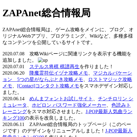
ZAPAnet総合情報局
ZAPAnet総合情報局は、ゲーム攻略をメインに、ブログ、オ
リジナルWebアプリ、プログラミング、Wikiなど、多種多様
なコンテンツを公開しているサイトです。
2020.07.08 攻略Wikiページに関連リンクを表示する機能を
追加しました。
2020.07.01
ステルス将棋 棋譜再生
を作りました！
2020.06.20
降魔霊符伝イヅナ攻略メモ
、
マジカルバケーシ
ョン 5つの星がならぶとき攻略メモ
、
ロストマジック攻略
メモ
、
[Contact]コンタクト攻略メモ
をスマホデザイン対応し
ました。
2020.06.14
めんまフォントお試しサイト
、
チンチロリン シ
ミュレータ
、
ホビロン パスワード強化メーカー
、
色読みト
レーニング
をスマホ対応させました。
J-POP最新人気曲ラン
キング100
の表示を改良しました。
2020.06.11 ZAPAnet総合情報局のトップページ（このペー
ジです）のデザインをリニューアルしました！
J-POP最新人