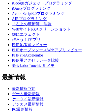
iGoogleガジェットプログラミング
jQueryプログラミング
ActionScript3.0プログラミング
AIRプログラミング
「左上の魔術師」理論
Webサイトのスクリーンショット
顔にエフェクト
作ろう！iアプリ
PHP参考書レビュー
PHPオープンソースWebアプリレビュー
PHPとeAccelerator
PHP用アクセラレータ比較
楽天kobo Touch活用メモ
最新情報
最新情報TOP
ゲーム最新情報
ケータイ最新情報
デジカメ最新情報
PC最新情報