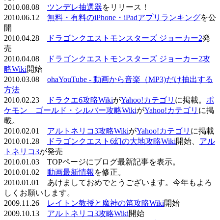
2010.08.08
ツンデレ抽選器
をリリース！
2010.06.12
無料・有料のiPhone・iPadアプリランキング
を公
開
2010.04.28
ドラゴンクエストモンスターズ ジョーカー2
発
売
2010.04.08
ドラゴンクエストモンスターズ ジョーカー2攻
略Wiki
開始
2010.03.08
ohaYouTube - 動画から音楽（MP3)だけ抽出する
方法
2010.02.23
ドラクエ6攻略Wiki
が
Yahoo!カテゴリ
に掲載。
ポ
ケモン ゴールド・シルバー攻略Wiki
が
Yahoo!カテゴリ
に掲
載。
2010.02.01
アルトネリコ3攻略Wiki
が
Yahoo!カテゴリ
に掲載
2010.01.28
ドラゴンクエスト6幻の大地攻略Wiki
開始、
アル
トネリコ3
が発売
2010.01.03 TOPページにブログ最新記事を表示。
2010.01.02
動画最新情報
を修正。
2010.01.01 あけましておめでとうございます。今年もよろ
しくお願いします。
2009.11.26
レイトン教授と魔神の笛攻略Wiki
開始
2009.10.13
アルトネリコ3攻略Wiki
開始