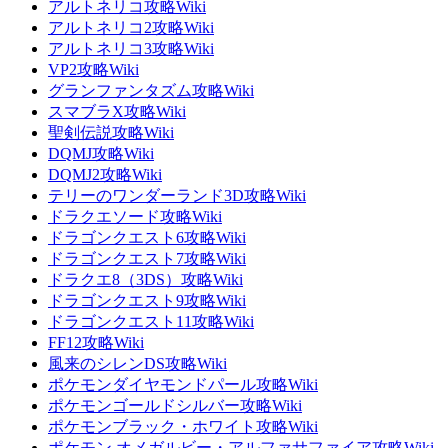
アルトネリコ攻略Wiki
アルトネリコ2攻略Wiki
アルトネリコ3攻略Wiki
VP2攻略Wiki
グランファンタズム攻略Wiki
スマブラX攻略Wiki
聖剣伝説攻略Wiki
DQMJ攻略Wiki
DQMJ2攻略Wiki
テリーのワンダーランド3D攻略Wiki
ドラクエソード攻略Wiki
ドラゴンクエスト6攻略Wiki
ドラゴンクエスト7攻略Wiki
ドラクエ8（3DS）攻略Wiki
ドラゴンクエスト9攻略Wiki
ドラゴンクエスト11攻略Wiki
FF12攻略Wiki
風来のシレンDS攻略Wiki
ポケモンダイヤモンドパール攻略Wiki
ポケモンゴールドシルバー攻略Wiki
ポケモンブラック・ホワイト攻略Wiki
ポケモン オメガルビー・アルファサファイア攻略Wiki