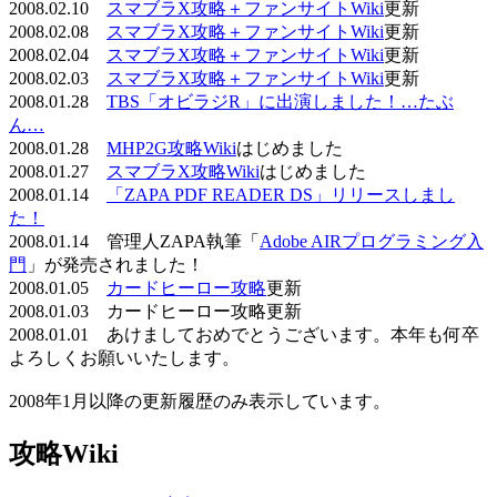
2008.02.10
スマブラX攻略＋ファンサイトWiki
更新
2008.02.08
スマブラX攻略＋ファンサイトWiki
更新
2008.02.04
スマブラX攻略＋ファンサイトWiki
更新
2008.02.03
スマブラX攻略＋ファンサイトWiki
更新
2008.01.28
TBS「オビラジR」に出演しました！…たぶ
ん…
2008.01.28
MHP2G攻略Wiki
はじめました
2008.01.27
スマブラX攻略Wiki
はじめました
2008.01.14
「ZAPA PDF READER DS」リリースしまし
た！
2008.01.14 管理人ZAPA執筆「
Adobe AIRプログラミング入
門
」が発売されました！
2008.01.05
カードヒーロー攻略
更新
2008.01.03 カードヒーロー攻略更新
2008.01.01 あけましておめでとうございます。本年も何卒
よろしくお願いいたします。
2008年1月以降の更新履歴のみ表示しています。
攻略Wiki