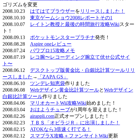
ゴリズムを変更
2008.10.23
はてはてブラウザー
を
リリースしました！
2008.10.10
東京ゲームショウ2008レポートその1
2008.10.07
レイトン教授と最後の時間旅行攻略Wiki
スター
ト！
2008.09.13
ポケットモンスタープラチナ
発売！
2008.08.28
Aspire oneレビュー
2008.07.24
パワプロ15攻略メモ
2008.07.19
レコ腕〜レコーディング腕立て伏せ公式サイ
ト〜
2008.06.12
デスクトップ版黄金比・白銀比計算ツールリリ
ースしました
→
「ZAPA GS」
2008.06.10
ツンデレ知恵袋
作りました
2008.06.08
Webデザイン黄金比計算ツール
と
Webデザイン
白銀比計算ツール
作りました
2008.04.06
マリオカートWii攻略Wiki
始めました！
2008.03.04
おはようチューブ
が1周年を迎えました！
2008.02.26
airappli.com
正式オープンしました！
2008.02.23
ＴＢＳ「オビラジＲ」に出演しました！
2008.02.15
ATOKなら3倍速く打てる！
2008.02.12
スマブラX攻略＋ファンサイトWiki
更新