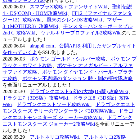
気曲ランキング100
を作りました！
2020.06.09
スマブラX攻略＋ファンサイトWiki
、
聖剣伝説
4・DS(COM)・HOM攻略Wiki
、
FF12（ファイナルファンタ
ジー12）攻略Wiki
、
風来のシレンDS攻略Wiki
、
マザー
3（MOTHER3）攻略Wiki
、
モンスターハンターポータブル
2nd G 攻略Wiki
、
ヴァルキリープロファイル2攻略Wiki
のリニ
ューアルしました！
2020.06.04
airappli.com
、
公開APIを利用したサンプルサイト
を作っていくよ
をSSL化しました。
2020.06.03
ポケモン ゴールド・シルバー攻略
、
ポケモン ブ
ラック・ホワイト攻略
、
ポケモン オメガルビー・アルファ
サファイア攻略
、
ポケモン ダイヤモンド・パール・プラチ
ナ攻略
、
ポケモン不思議のダンジョン 時・闇の探検隊攻略
を全面リニューアルしました！
2020.05.30
ドラゴンクエスト6 幻の大地(DS版) 攻略Wiki
、
ドラクエ7（3DS版）攻略Wiki
、
ドラクエ8（3DS版）攻略
Wiki
、
ドラゴンクエストソード攻略Wiki
、
ドラゴンクエスト
モンスターズ テリーのワンダーランド3D攻略Wiki
、
ドラゴ
ンクエストモンスターズ ジョーカー攻略Wiki
、
ドラゴンク
エストモンスターズ ジョーカー2攻略Wiki
を全面リニューア
ルしました！
2020.05.29
アルトネリコ攻略Wiki
、
アルトネリコ2攻略