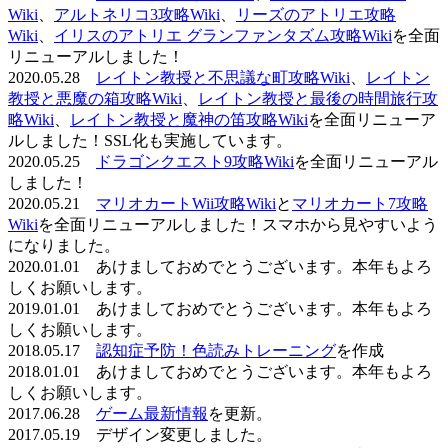
Wiki
、
アルトネリコ3攻略Wiki
、
リーズのアトリエ攻略
Wiki
、
イリスのアトリエ グランファンタズム攻略Wiki
を全面
リニューアルしました！
2020.05.28
レイトン教授と不思議な町攻略Wiki
、
レイトン
教授と悪魔の箱攻略Wiki
、
レイトン教授と最後の時間旅行攻
略Wiki
、
レイトン教授と魔神の笛攻略Wiki
を全面リニューア
ルしました！SSL化も実施しています。
2020.05.25
ドラゴンクエスト9攻略Wiki
を全面リニューアル
しました！
2020.05.21
マリオカートWii攻略Wiki
と
マリオカート7攻略
Wiki
を全面リニューアルしました！スマホから見やすいよう
になりました。
2020.01.01 あけましておめでとうございます。本年もよろ
しくお願いします。
2019.01.01 あけましておめでとうございます。本年もよろ
しくお願いします。
2018.05.17
認知症予防！色読みトレーニング
を作成
2018.01.01 あけましておめでとうございます。本年もよろ
しくお願いします。
2017.06.28
ゲーム最新情報
を更新。
2017.05.19 デザイン変更しました。