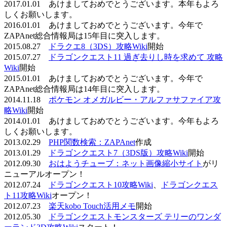
2017.01.01 あけましておめでとうございます。本年もよろ
しくお願いします。
2016.01.01 あけましておめでとうございます。今年で
ZAPAnet総合情報局は15年目に突入します。
2015.08.27
ドラクエ8（3DS）攻略Wiki
開始
2015.07.27
ドラゴンクエスト11 過ぎ去りし時を求めて 攻略
Wiki
開始
2015.01.01 あけましておめでとうございます。今年で
ZAPAnet総合情報局は14年目に突入します。
2014.11.18
ポケモン オメガルビー・アルファサファイア攻
略Wiki
開始
2014.01.01 あけましておめでとうございます。今年もよろ
しくお願いします。
2013.02.29
PHP関数検索：ZAPAnet
作成
2013.01.29
ドラゴンクエスト7（3DS版）攻略Wiki
開始
2012.09.30
おはようチューブ：ネット画像縮小サイト
がリ
ニューアルオープン！
2012.07.24
ドラゴンクエスト10攻略Wiki
、
ドラゴンクエス
ト11攻略Wiki
オープン！
2012.07.23
楽天kobo Touch活用メモ
開始
2012.05.30
ドラゴンクエストモンスターズ テリーのワンダ