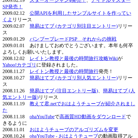
2009.02.19
スターオーシャン4発売！
、
アイドルマスター
SP発売！
2009.02.12
公開APIを利用したサンプルサイトを作ってい
くよ
リリース
2009.02.07
簡易はてブ (カテゴリ別注目エントリー)
リリー
ス
2009.01.29
バンブーブレードPSP それからの挑戦
2009.01.01 あけましておめでとうございます。本年も何卒
よろしくお願いいたします。
2008.12.02
レイトン教授と最後の時間旅行攻略Wiki
が
Yahoo!カテゴリ
に登録されました。
2008.11.27
レイトン教授と最後の時間旅行
発売！
2008.10.27
簡易はてブ (カテゴリ別人気エントリー)
リリー
ス
2008.11.26
簡易はてブ (注目エントリー版)
、
簡易はてブ (人
気エントリー版)
リリース
2008.11.19
教えて君.netでおはようチューブが紹介されまし
た
2008.11.18
ohaYouTube
で
高画質HD動画をダウンロード
で
きるように
2008.11.01
おはようチューブのアルゴリズムを変更
2008.10.24
ohaYouTube - おはようチューブ
の動画取得アル