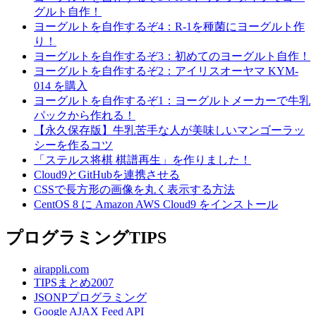
グルト自作！
ヨーグルトを自作するぞ4：R-1を種菌にヨーグルト作
り！
ヨーグルトを自作するぞ3：初めてのヨーグルト自作！
ヨーグルトを自作するぞ2：アイリスオーヤマ KYM-
014 を購入
ヨーグルトを自作するぞ1：ヨーグルトメーカーで牛乳
パックから作れる！
【永久保存版】牛乳苦手な人が美味しいマンゴーラッ
シーを作るコツ
「ステルス将棋 棋譜再生」を作りました！
Cloud9とGitHubを連携させる
CSSで長方形の画像を丸く表示する方法
CentOS 8 に Amazon AWS Cloud9 をインストール
プログラミングTIPS
airappli.com
TIPSまとめ2007
JSONPプログラミング
Google AJAX Feed API