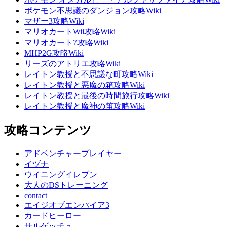
ポケモン不思議のダンジョン攻略Wiki
マザー3攻略Wiki
マリオカートWii攻略Wiki
マリオカート7攻略Wiki
MHP2G攻略Wiki
リーズのアトリエ攻略Wiki
レイトン教授と不思議な町攻略Wiki
レイトン教授と悪魔の箱攻略Wiki
レイトン教授と最後の時間旅行攻略Wiki
レイトン教授と魔神の笛攻略Wiki
攻略コンテンツ
アドベンチャープレイヤー
イヅナ
ウイニングイレブン
大人のDSトレーニング
contact
エイジオブエンパイア3
カードヒーロー
サルゲッチュ