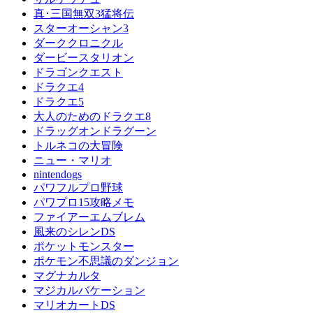
真･三国無双3猛将伝
スターオーシャン3
ダーククロニクル
ダービースタリオン
ドラゴンクエスト
ドラクエ4
ドラクエ5
大人のためのドラクエ8
ドラッグオンドラグーン
トルネコの大冒険
ニュー・マリオ
nintendogs
パワフルプロ野球
パワプロ15攻略メモ
ファイアーエムブレム
風来のシレンDS
ポケットモンスター
ポケモン不思議のダンジョン
マグナカルタ
マジカルバケーション
マリオカートDS