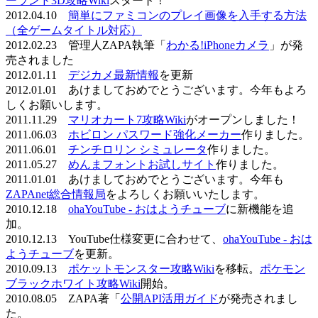
ーランド3D攻略Wiki
スタート！
2012.04.10
簡単にファミコンのプレイ画像を入手する方法
（全ゲームタイトル対応）
2012.02.23 管理人ZAPA執筆「
わかる!iPhoneカメラ
」が発
売されました
2012.01.11
デジカメ最新情報
を更新
2012.01.01 あけましておめでとうございます。今年もよろ
しくお願いします。
2011.11.29
マリオカート7攻略Wiki
がオープンしました！
2011.06.03
ホビロン パスワード強化メーカー
作りました。
2011.06.01
チンチロリン シミュレータ
作りました。
2011.05.27
めんまフォントお試しサイト
作りました。
2011.01.01 あけましておめでとうございます。今年も
ZAPAnet総合情報局
をよろしくお願いいたします。
2010.12.18
ohaYouTube - おはようチューブ
に新機能を追
加。
2010.12.13 YouTube仕様変更に合わせて、
ohaYouTube - おは
ようチューブ
を更新。
2010.09.13
ポケットモンスター攻略Wiki
を移転。
ポケモン
ブラックホワイト攻略Wiki
開始。
2010.08.05 ZAPA著「
公開API活用ガイド
が発売されまし
た。