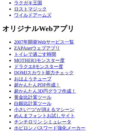
ラクガキ王国
ロストマジック
ワイルドアームズ
オリジナルWebアプリ
2007年開発Webサービス一覧
ZAPAnetウェブアプリ
トイレで過ごす時間
MOTHER3モンスター度
ドラクエ8モンスター度
DQMJスカウト能力チェック
おはようチューブ
超かんたんPDF作成！
超かんたん3D円グラフ作成！
黄金比計算ツール
白銀比計算ツール
小さい“つ”が消えるマシーン
めんまフォントお試しサイト
チンチロリン シミュレータ
ホビロン パスワード強化メーカー