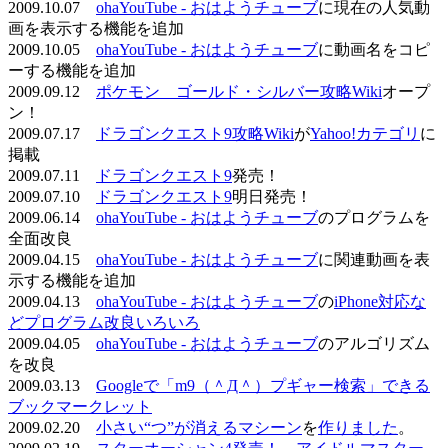
2009.10.07
ohaYouTube - おはようチューブ
に現在の人気動
画を表示する機能を追加
2009.10.05
ohaYouTube - おはようチューブ
に動画名をコピ
ーする機能を追加
2009.09.12
ポケモン ゴールド・シルバー攻略Wiki
オープ
ン！
2009.07.17
ドラゴンクエスト9攻略Wiki
が
Yahoo!カテゴリ
に
掲載
2009.07.11
ドラゴンクエスト9
発売！
2009.07.10
ドラゴンクエスト9
明日発売！
2009.06.14
ohaYouTube - おはようチューブ
のプログラムを
全面改良
2009.04.15
ohaYouTube - おはようチューブ
に関連動画を表
示する機能を追加
2009.04.13
ohaYouTube - おはようチューブ
の
iPhone対応な
どプログラム改良いろいろ
2009.04.05
ohaYouTube - おはようチューブ
のアルゴリズム
を改良
2009.03.13
Googleで「m9（＾Д＾）プギャー検索」できる
ブックマークレット
2009.02.20
小さい“つ”が消えるマシーン
を
作りました
。