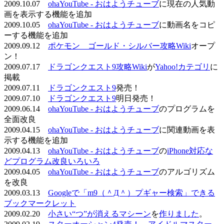
2009.10.07
ohaYouTube - おはようチューブ
に現在の人気動
画を表示する機能を追加
2009.10.05
ohaYouTube - おはようチューブ
に動画名をコピ
ーする機能を追加
2009.09.12
ポケモン ゴールド・シルバー攻略Wiki
オープ
ン！
2009.07.17
ドラゴンクエスト9攻略Wiki
が
Yahoo!カテゴリ
に
掲載
2009.07.11
ドラゴンクエスト9
発売！
2009.07.10
ドラゴンクエスト9
明日発売！
2009.06.14
ohaYouTube - おはようチューブ
のプログラムを
全面改良
2009.04.15
ohaYouTube - おはようチューブ
に関連動画を表
示する機能を追加
2009.04.13
ohaYouTube - おはようチューブ
の
iPhone対応な
どプログラム改良いろいろ
2009.04.05
ohaYouTube - おはようチューブ
のアルゴリズム
を改良
2009.03.13
Googleで「m9（＾Д＾）プギャー検索」できる
ブックマークレット
2009.02.20
小さい“つ”が消えるマシーン
を
作りました
。