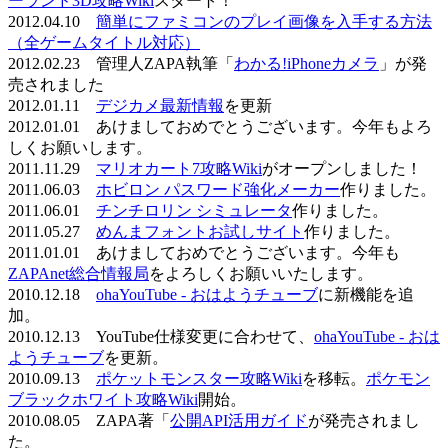
ーランド3D攻略Wiki
スタート！
2012.04.10
簡単にファミコンのプレイ画像を入手する方法
（全ゲームタイトル対応）
2012.02.23 管理人ZAPA執筆「
わかる!iPhoneカメラ
」が発
売されました
2012.01.11
デジカメ最新情報
を更新
2012.01.01 あけましておめでとうございます。今年もよろ
しくお願いします。
2011.11.29
マリオカート7攻略Wiki
がオープンしました！
2011.06.03
ホビロン パスワード強化メーカー
作りました。
2011.06.01
チンチロリン シミュレータ
作りました。
2011.05.27
めんまフォントお試しサイト
作りました。
2011.01.01 あけましておめでとうございます。今年も
ZAPAnet総合情報局
をよろしくお願いいたします。
2010.12.18
ohaYouTube - おはようチューブ
に新機能を追
加。
2010.12.13 YouTube仕様変更に合わせて、
ohaYouTube - おは
ようチューブ
を更新。
2010.09.13
ポケットモンスター攻略Wiki
を移転。
ポケモン
ブラックホワイト攻略Wiki
開始。
2010.08.05 ZAPA著「
公開API活用ガイド
が発売されまし
た。