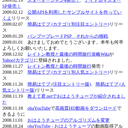
2009.02.19
スターオーシャン4発売！
、
アイドルマスター
SP発売！
2009.02.12
公開APIを利用したサンプルサイトを作ってい
くよ
リリース
2009.02.07
簡易はてブ (カテゴリ別注目エントリー)
リリー
ス
2009.01.29
バンブーブレードPSP それからの挑戦
2009.01.01 あけましておめでとうございます。本年も何卒
よろしくお願いいたします。
2008.12.02
レイトン教授と最後の時間旅行攻略Wiki
が
Yahoo!カテゴリ
に登録されました。
2008.11.27
レイトン教授と最後の時間旅行
発売！
2008.10.27
簡易はてブ (カテゴリ別人気エントリー)
リリー
ス
2008.11.26
簡易はてブ (注目エントリー版)
、
簡易はてブ (人
気エントリー版)
リリース
2008.11.19
教えて君.netでおはようチューブが紹介されまし
た
2008.11.18
ohaYouTube
で
高画質HD動画をダウンロード
で
きるように
2008.11.01
おはようチューブのアルゴリズムを変更
2008.10.24
ohaYouTube - おはようチューブ
の動画取得アル