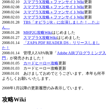
2008.02.10
スマブラX攻略＋ファンサイトWiki
更新
2008.02.08
スマブラX攻略＋ファンサイトWiki
更新
2008.02.04
スマブラX攻略＋ファンサイトWiki
更新
2008.02.03
スマブラX攻略＋ファンサイトWiki
更新
2008.01.28
TBS「オビラジR」に出演しました！…たぶ
ん…
2008.01.28
MHP2G攻略Wiki
はじめました
2008.01.27
スマブラX攻略Wiki
はじめました
2008.01.14
「ZAPA PDF READER DS」リリースしまし
た！
2008.01.14 管理人ZAPA執筆「
Adobe AIRプログラミング入
門
」が発売されました！
2008.01.05
カードヒーロー攻略
更新
2008.01.03 カードヒーロー攻略更新
2008.01.01 あけましておめでとうございます。本年も何卒
よろしくお願いいたします。
2008年1月以降の更新履歴のみ表示しています。
攻略Wiki