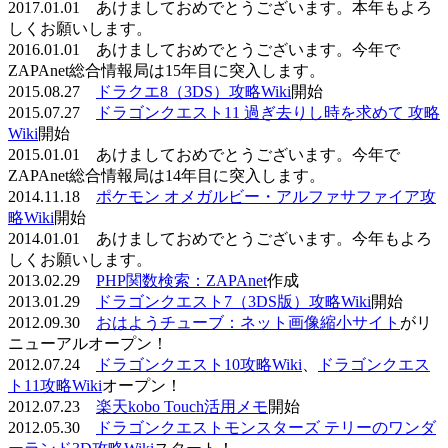
2017.01.01 あけましておめでとうございます。本年もよろ
しくお願いします。
2016.01.01 あけましておめでとうございます。今年で
ZAPAnet総合情報局は15年目に突入します。
2015.08.27
ドラクエ8（3DS）攻略Wiki
開始
2015.07.27
ドラゴンクエスト11 過ぎ去りし時を求めて 攻略
Wiki
開始
2015.01.01 あけましておめでとうございます。今年で
ZAPAnet総合情報局は14年目に突入します。
2014.11.18
ポケモン オメガルビー・アルファサファイア攻
略Wiki
開始
2014.01.01 あけましておめでとうございます。今年もよろ
しくお願いします。
2013.02.29
PHP関数検索：ZAPAnet
作成
2013.01.29
ドラゴンクエスト7（3DS版）攻略Wiki
開始
2012.09.30
おはようチューブ：ネット画像縮小サイト
がリ
ニューアルオープン！
2012.07.24
ドラゴンクエスト10攻略Wiki
、
ドラゴンクエス
ト11攻略Wiki
オープン！
2012.07.23
楽天kobo Touch活用メモ
開始
2012.05.30
ドラゴンクエストモンスターズ テリーのワンダ