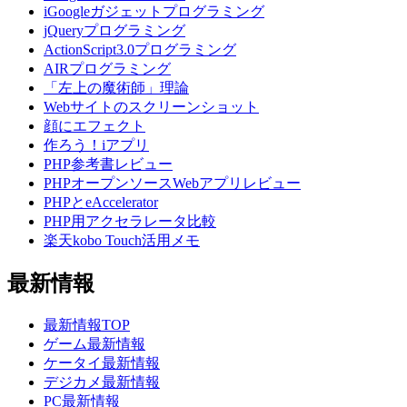
iGoogleガジェットプログラミング
jQueryプログラミング
ActionScript3.0プログラミング
AIRプログラミング
「左上の魔術師」理論
Webサイトのスクリーンショット
顔にエフェクト
作ろう！iアプリ
PHP参考書レビュー
PHPオープンソースWebアプリレビュー
PHPとeAccelerator
PHP用アクセラレータ比較
楽天kobo Touch活用メモ
最新情報
最新情報TOP
ゲーム最新情報
ケータイ最新情報
デジカメ最新情報
PC最新情報