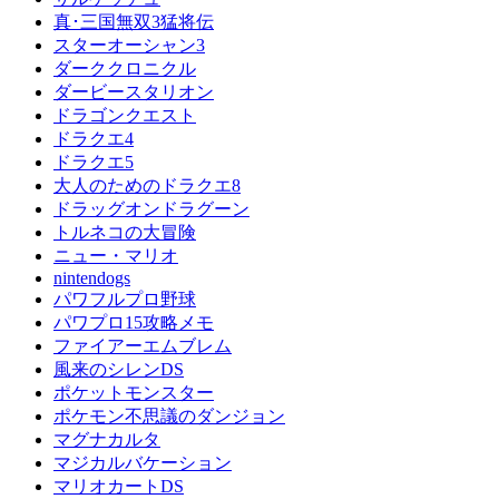
真･三国無双3猛将伝
スターオーシャン3
ダーククロニクル
ダービースタリオン
ドラゴンクエスト
ドラクエ4
ドラクエ5
大人のためのドラクエ8
ドラッグオンドラグーン
トルネコの大冒険
ニュー・マリオ
nintendogs
パワフルプロ野球
パワプロ15攻略メモ
ファイアーエムブレム
風来のシレンDS
ポケットモンスター
ポケモン不思議のダンジョン
マグナカルタ
マジカルバケーション
マリオカートDS