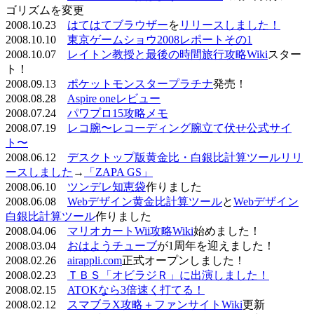
ゴリズムを変更
2008.10.23
はてはてブラウザー
を
リリースしました！
2008.10.10
東京ゲームショウ2008レポートその1
2008.10.07
レイトン教授と最後の時間旅行攻略Wiki
スター
ト！
2008.09.13
ポケットモンスタープラチナ
発売！
2008.08.28
Aspire oneレビュー
2008.07.24
パワプロ15攻略メモ
2008.07.19
レコ腕〜レコーディング腕立て伏せ公式サイ
ト〜
2008.06.12
デスクトップ版黄金比・白銀比計算ツールリリ
ースしました
→
「ZAPA GS」
2008.06.10
ツンデレ知恵袋
作りました
2008.06.08
Webデザイン黄金比計算ツール
と
Webデザイン
白銀比計算ツール
作りました
2008.04.06
マリオカートWii攻略Wiki
始めました！
2008.03.04
おはようチューブ
が1周年を迎えました！
2008.02.26
airappli.com
正式オープンしました！
2008.02.23
ＴＢＳ「オビラジＲ」に出演しました！
2008.02.15
ATOKなら3倍速く打てる！
2008.02.12
スマブラX攻略＋ファンサイトWiki
更新