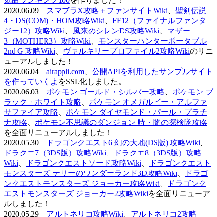
気曲ランキング100
を作りました！
2020.06.09
スマブラX攻略＋ファンサイトWiki
、
聖剣伝説
4・DS(COM)・HOM攻略Wiki
、
FF12（ファイナルファンタ
ジー12）攻略Wiki
、
風来のシレンDS攻略Wiki
、
マザー
3（MOTHER3）攻略Wiki
、
モンスターハンターポータブル
2nd G 攻略Wiki
、
ヴァルキリープロファイル2攻略Wiki
のリニ
ューアルしました！
2020.06.04
airappli.com
、
公開APIを利用したサンプルサイト
を作っていくよ
をSSL化しました。
2020.06.03
ポケモン ゴールド・シルバー攻略
、
ポケモン ブ
ラック・ホワイト攻略
、
ポケモン オメガルビー・アルファ
サファイア攻略
、
ポケモン ダイヤモンド・パール・プラチ
ナ攻略
、
ポケモン不思議のダンジョン 時・闇の探検隊攻略
を全面リニューアルしました！
2020.05.30
ドラゴンクエスト6 幻の大地(DS版) 攻略Wiki
、
ドラクエ7（3DS版）攻略Wiki
、
ドラクエ8（3DS版）攻略
Wiki
、
ドラゴンクエストソード攻略Wiki
、
ドラゴンクエスト
モンスターズ テリーのワンダーランド3D攻略Wiki
、
ドラゴ
ンクエストモンスターズ ジョーカー攻略Wiki
、
ドラゴンク
エストモンスターズ ジョーカー2攻略Wiki
を全面リニューア
ルしました！
2020.05.29
アルトネリコ攻略Wiki
、
アルトネリコ2攻略