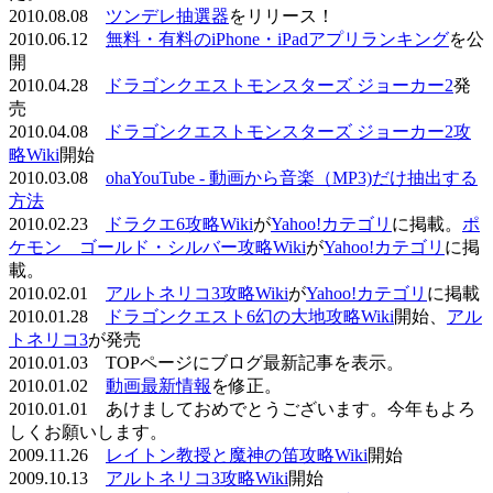
2010.08.08
ツンデレ抽選器
をリリース！
2010.06.12
無料・有料のiPhone・iPadアプリランキング
を公
開
2010.04.28
ドラゴンクエストモンスターズ ジョーカー2
発
売
2010.04.08
ドラゴンクエストモンスターズ ジョーカー2攻
略Wiki
開始
2010.03.08
ohaYouTube - 動画から音楽（MP3)だけ抽出する
方法
2010.02.23
ドラクエ6攻略Wiki
が
Yahoo!カテゴリ
に掲載。
ポ
ケモン ゴールド・シルバー攻略Wiki
が
Yahoo!カテゴリ
に掲
載。
2010.02.01
アルトネリコ3攻略Wiki
が
Yahoo!カテゴリ
に掲載
2010.01.28
ドラゴンクエスト6幻の大地攻略Wiki
開始、
アル
トネリコ3
が発売
2010.01.03 TOPページにブログ最新記事を表示。
2010.01.02
動画最新情報
を修正。
2010.01.01 あけましておめでとうございます。今年もよろ
しくお願いします。
2009.11.26
レイトン教授と魔神の笛攻略Wiki
開始
2009.10.13
アルトネリコ3攻略Wiki
開始