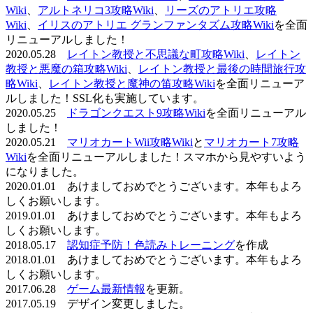
Wiki
、
アルトネリコ3攻略Wiki
、
リーズのアトリエ攻略
Wiki
、
イリスのアトリエ グランファンタズム攻略Wiki
を全面
リニューアルしました！
2020.05.28
レイトン教授と不思議な町攻略Wiki
、
レイトン
教授と悪魔の箱攻略Wiki
、
レイトン教授と最後の時間旅行攻
略Wiki
、
レイトン教授と魔神の笛攻略Wiki
を全面リニューア
ルしました！SSL化も実施しています。
2020.05.25
ドラゴンクエスト9攻略Wiki
を全面リニューアル
しました！
2020.05.21
マリオカートWii攻略Wiki
と
マリオカート7攻略
Wiki
を全面リニューアルしました！スマホから見やすいよう
になりました。
2020.01.01 あけましておめでとうございます。本年もよろ
しくお願いします。
2019.01.01 あけましておめでとうございます。本年もよろ
しくお願いします。
2018.05.17
認知症予防！色読みトレーニング
を作成
2018.01.01 あけましておめでとうございます。本年もよろ
しくお願いします。
2017.06.28
ゲーム最新情報
を更新。
2017.05.19 デザイン変更しました。