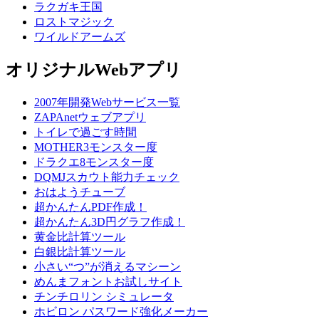
ラクガキ王国
ロストマジック
ワイルドアームズ
オリジナルWebアプリ
2007年開発Webサービス一覧
ZAPAnetウェブアプリ
トイレで過ごす時間
MOTHER3モンスター度
ドラクエ8モンスター度
DQMJスカウト能力チェック
おはようチューブ
超かんたんPDF作成！
超かんたん3D円グラフ作成！
黄金比計算ツール
白銀比計算ツール
小さい“つ”が消えるマシーン
めんまフォントお試しサイト
チンチロリン シミュレータ
ホビロン パスワード強化メーカー