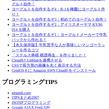
グルト自作！
ヨーグルトを自作するぞ4：R-1を種菌にヨーグルト作
り！
ヨーグルトを自作するぞ3：初めてのヨーグルト自作！
ヨーグルトを自作するぞ2：アイリスオーヤマ KYM-
014 を購入
ヨーグルトを自作するぞ1：ヨーグルトメーカーで牛乳
パックから作れる！
【永久保存版】牛乳苦手な人が美味しいマンゴーラッ
シーを作るコツ
「ステルス将棋 棋譜再生」を作りました！
Cloud9とGitHubを連携させる
CSSで長方形の画像を丸く表示する方法
CentOS 8 に Amazon AWS Cloud9 をインストール
プログラミングTIPS
airappli.com
TIPSまとめ2007
JSONPプログラミング
Google AJAX Feed API