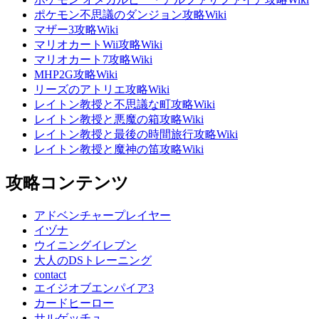
ポケモン不思議のダンジョン攻略Wiki
マザー3攻略Wiki
マリオカートWii攻略Wiki
マリオカート7攻略Wiki
MHP2G攻略Wiki
リーズのアトリエ攻略Wiki
レイトン教授と不思議な町攻略Wiki
レイトン教授と悪魔の箱攻略Wiki
レイトン教授と最後の時間旅行攻略Wiki
レイトン教授と魔神の笛攻略Wiki
攻略コンテンツ
アドベンチャープレイヤー
イヅナ
ウイニングイレブン
大人のDSトレーニング
contact
エイジオブエンパイア3
カードヒーロー
サルゲッチュ