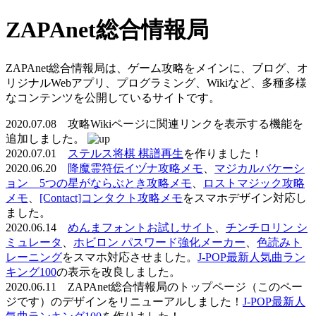
ZAPAnet総合情報局
ZAPAnet総合情報局は、ゲーム攻略をメインに、ブログ、オ
リジナルWebアプリ、プログラミング、Wikiなど、多種多様
なコンテンツを公開しているサイトです。
2020.07.08 攻略Wikiページに関連リンクを表示する機能を
追加しました。
2020.07.01
ステルス将棋 棋譜再生
を作りました！
2020.06.20
降魔霊符伝イヅナ攻略メモ
、
マジカルバケーシ
ョン 5つの星がならぶとき攻略メモ
、
ロストマジック攻略
メモ
、
[Contact]コンタクト攻略メモ
をスマホデザイン対応し
ました。
2020.06.14
めんまフォントお試しサイト
、
チンチロリン シ
ミュレータ
、
ホビロン パスワード強化メーカー
、
色読みト
レーニング
をスマホ対応させました。
J-POP最新人気曲ラン
キング100
の表示を改良しました。
2020.06.11 ZAPAnet総合情報局のトップページ（このペー
ジです）のデザインをリニューアルしました！
J-POP最新人