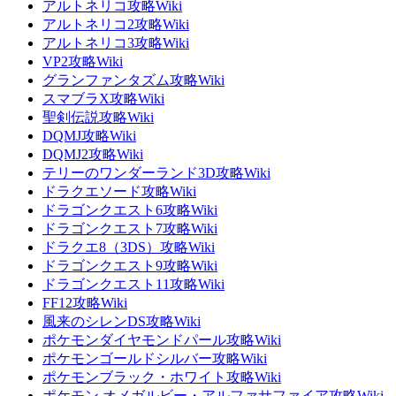
アルトネリコ攻略Wiki
アルトネリコ2攻略Wiki
アルトネリコ3攻略Wiki
VP2攻略Wiki
グランファンタズム攻略Wiki
スマブラX攻略Wiki
聖剣伝説攻略Wiki
DQMJ攻略Wiki
DQMJ2攻略Wiki
テリーのワンダーランド3D攻略Wiki
ドラクエソード攻略Wiki
ドラゴンクエスト6攻略Wiki
ドラゴンクエスト7攻略Wiki
ドラクエ8（3DS）攻略Wiki
ドラゴンクエスト9攻略Wiki
ドラゴンクエスト11攻略Wiki
FF12攻略Wiki
風来のシレンDS攻略Wiki
ポケモンダイヤモンドパール攻略Wiki
ポケモンゴールドシルバー攻略Wiki
ポケモンブラック・ホワイト攻略Wiki
ポケモン オメガルビー・アルファサファイア攻略Wiki