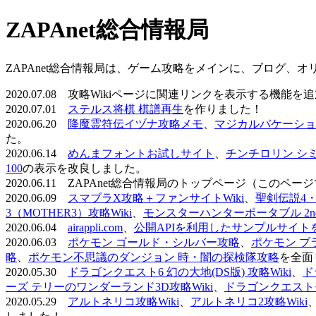
ZAPAnet総合情報局
ZAPAnet総合情報局は、ゲーム攻略をメインに、ブログ、
2020.07.08 攻略Wikiページに関連リンクを表示する機能
2020.07.01
ステルス将棋 棋譜再生
を作りました！
2020.06.20
降魔霊符伝イヅナ攻略メモ
、
マジカルバケーショ
た。
2020.06.14
めんまフォントお試しサイト
、
チンチロリン シ
100
の表示を改良しました。
2020.06.11 ZAPAnet総合情報局のトップページ（こ
2020.06.09
スマブラX攻略＋ファンサイトWiki
、
聖剣伝説4・D
3（MOTHER3）攻略Wiki
、
モンスターハンターポータブル 2nd 
2020.06.04
airappli.com
、
公開APIを利用したサンプルサイト
2020.06.03
ポケモン ゴールド・シルバー攻略
、
ポケモン ブ
略
、
ポケモン不思議のダンジョン 時・闇の探検隊攻略
を全面
2020.05.30
ドラゴンクエスト6 幻の大地(DS版) 攻略Wiki
、
ド
ーズ テリーのワンダーランド3D攻略Wiki
、
ドラゴンクエストモ
2020.05.29
アルトネリコ攻略Wiki
、
アルトネリコ2攻略Wiki