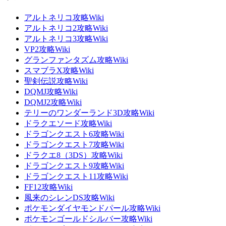
アルトネリコ攻略Wiki
アルトネリコ2攻略Wiki
アルトネリコ3攻略Wiki
VP2攻略Wiki
グランファンタズム攻略Wiki
スマブラX攻略Wiki
聖剣伝説攻略Wiki
DQMJ攻略Wiki
DQMJ2攻略Wiki
テリーのワンダーランド3D攻略Wiki
ドラクエソード攻略Wiki
ドラゴンクエスト6攻略Wiki
ドラゴンクエスト7攻略Wiki
ドラクエ8（3DS）攻略Wiki
ドラゴンクエスト9攻略Wiki
ドラゴンクエスト11攻略Wiki
FF12攻略Wiki
風来のシレンDS攻略Wiki
ポケモンダイヤモンドパール攻略Wiki
ポケモンゴールドシルバー攻略Wiki