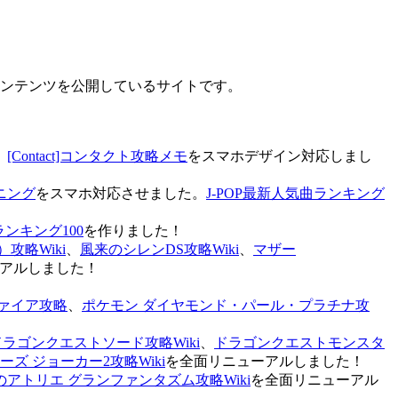
なコンテンツを公開しているサイトです。
、
[Contact]コンタクト攻略メモ
をスマホデザイン対応しまし
ニング
をスマホ対応させました。
J-POP最新人気曲ランキング
ランキング100
を作りました！
攻略Wiki
、
風来のシレンDS攻略Wiki
、
マザー
アルしました！
ァイア攻略
、
ポケモン ダイヤモンド・パール・プラチナ攻
ドラゴンクエストソード攻略Wiki
、
ドラゴンクエストモンスタ
ズ ジョーカー2攻略Wiki
を全面リニューアルしました！
のアトリエ グランファンタズム攻略Wiki
を全面リニューアル