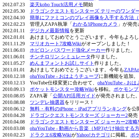
2012.07.23
楽天kobo Touch活用メモ
開始
2012.05.30
ドラゴンクエストモンスターズ テリーのワンダーラ
2012.04.10
簡単にファミコンのプレイ画像を入手する方法（
2012.02.23 管理人ZAPA執筆「
わかる!iPhoneカメラ
」が発売
2012.01.11
デジカメ最新情報
を更新
2012.01.01 あけましておめでとうございます。今年もよ
2011.11.29
マリオカート7攻略Wiki
がオープンしました！
2011.06.03
ホビロン パスワード強化メーカー
作りました。
2011.06.01
チンチロリン シミュレータ
作りました。
2011.05.27
めんまフォントお試しサイト
作りました。
2011.01.01 あけましておめでとうございます。今年も
ZAPA
2010.12.18
ohaYouTube - おはようチューブ
に新機能を追加。
2010.12.13 YouTube仕様変更に合わせて、
ohaYouTube -
2010.09.13
ポケットモンスター攻略Wiki
を移転。
ポケモンブ
2010.08.05 ZAPA著「
公開API活用ガイド
が発売されました
2010.08.08
ツンデレ抽選器
をリリース！
2010.06.12
無料・有料のiPhone・iPadアプリランキング
を公
2010.04.28
ドラゴンクエストモンスターズ ジョーカー2
発売
2010.04.08
ドラゴンクエストモンスターズ ジョーカー2攻略Wi
2010.03.08
ohaYouTube - 動画から音楽（MP3)だけ抽出する
2010.02.23
ドラクエ6攻略Wiki
が
Yahoo!カテゴリ
に掲載。
ポ