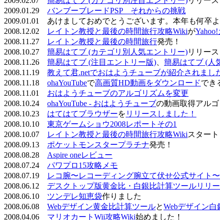
2009.02.07
簡易はてブ (カテゴリ別注目エントリー)
リリース
2009.01.29
バンブーブレードPSP それからの挑戦
2009.01.01 あけましておめでとうございます。本年も何
2008.12.02
レイトン教授と最後の時間旅行攻略Wiki
が
Yaho
2008.11.27
レイトン教授と最後の時間旅行
発売！
2008.10.27
簡易はてブ (カテゴリ別人気エントリー)
リリース
2008.11.26
簡易はてブ (注目エントリー版)
、
簡易はてブ (人
2008.11.19
教えて君.netでおはようチューブが紹介されまし
2008.11.18
ohaYouTube
で
高画質HD動画をダウンロード
でき
2008.11.01
おはようチューブのアルゴリズムを変更
2008.10.24
ohaYouTube - おはようチューブ
の動画取得アルゴ
2008.10.23
はてはてブラウザー
を
リリースしました！
2008.10.10
東京ゲームショウ2008レポートその1
2008.10.07
レイトン教授と最後の時間旅行攻略Wiki
スタート
2008.09.13
ポケットモンスタープラチナ
発売！
2008.08.28
Aspire oneレビュー
2008.07.24
パワプロ15攻略メモ
2008.07.19
レコ腕〜レコーディング腕立て伏せ公式サイト〜
2008.06.12
デスクトップ版黄金比・白銀比計算ツールリリー
2008.06.10
ツンデレ知恵袋
作りました
2008.06.08
Webデザイン黄金比計算ツール
と
Webデザイン
2008.04.06
マリオカートWii攻略Wiki
始めました！