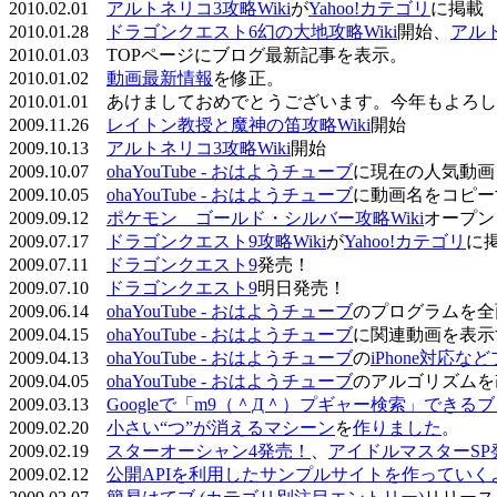
2010.02.01
アルトネリコ3攻略Wiki
が
Yahoo!カテゴリ
に掲載
2010.01.28
ドラゴンクエスト6幻の大地攻略Wiki
開始、
アル
2010.01.03 TOPページにブログ最新記事を表示。
2010.01.02
動画最新情報
を修正。
2010.01.01 あけましておめでとうございます。今年もよ
2009.11.26
レイトン教授と魔神の笛攻略Wiki
開始
2009.10.13
アルトネリコ3攻略Wiki
開始
2009.10.07
ohaYouTube - おはようチューブ
に現在の人気動画
2009.10.05
ohaYouTube - おはようチューブ
に動画名をコピー
2009.09.12
ポケモン ゴールド・シルバー攻略Wiki
オープン
2009.07.17
ドラゴンクエスト9攻略Wiki
が
Yahoo!カテゴリ
に
2009.07.11
ドラゴンクエスト9
発売！
2009.07.10
ドラゴンクエスト9
明日発売！
2009.06.14
ohaYouTube - おはようチューブ
のプログラムを全
2009.04.15
ohaYouTube - おはようチューブ
に関連動画を表示
2009.04.13
ohaYouTube - おはようチューブ
の
iPhone対応
2009.04.05
ohaYouTube - おはようチューブ
のアルゴリズムを
2009.03.13
Googleで「m9（＾Д＾）プギャー検索」できる
2009.02.20
小さい“つ”が消えるマシーン
を
作りました
。
2009.02.19
スターオーシャン4発売！
、
アイドルマスターSP
2009.02.12
公開APIを利用したサンプルサイトを作っていく