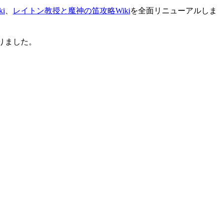
i
、
レイトン教授と魔神の笛攻略Wiki
を全面リニューアルしま
りました。