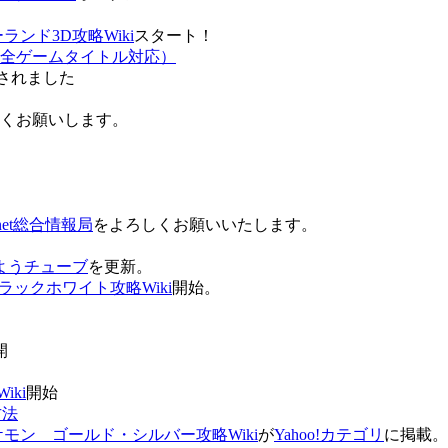
ンド3D攻略Wiki
スタート！
全ゲームタイトル対応）
されました
ろしくお願いします。
net総合情報局
をよろしくお願いいたします。
 おはようチューブ
を更新。
ラックホワイト攻略Wiki
開始。
。
開
ki
開始
方法
ケモン ゴールド・シルバー攻略Wiki
が
Yahoo!カテゴリ
に掲載。