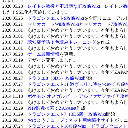
しました！
2020.05.28
レイトン教授と不思議な町攻略Wiki
、
レイトン教
した！SSL化も実施しています。
2020.05.25
ドラゴンクエスト9攻略Wiki
を全面リニューアル
2020.05.21
マリオカートWii攻略Wiki
と
マリオカート7攻略Wik
2020.01.01 あけましておめでとうございます。本年もよ
2019.01.01 あけましておめでとうございます。本年もよ
2018.05.17
認知症予防！色読みトレーニング
を作成
2018.01.01 あけましておめでとうございます。本年もよ
2017.06.28
ゲーム最新情報
を更新。
2017.05.19 デザイン変更しました。
2017.01.01 あけましておめでとうございます。本年もよ
2016.01.01 あけましておめでとうございます。今年でZAP
2015.08.27
ドラクエ8（3DS）攻略Wiki
開始
2015.07.27
ドラゴンクエスト11 過ぎ去りし時を求めて 攻略Wi
2015.01.01 あけましておめでとうございます。今年でZAP
2014.11.18
ポケモン オメガルビー・アルファサファイア攻略W
2014.01.01 あけましておめでとうございます。今年もよ
2013.02.29
PHP関数検索：ZAPAnet
作成
2013.01.29
ドラゴンクエスト7（3DS版）攻略Wiki
開始
2012.09.30
おはようチューブ：ネット画像縮小サイト
がリニ
2012.07.24
ドラゴンクエスト10攻略Wiki
、
ドラゴンクエスト11