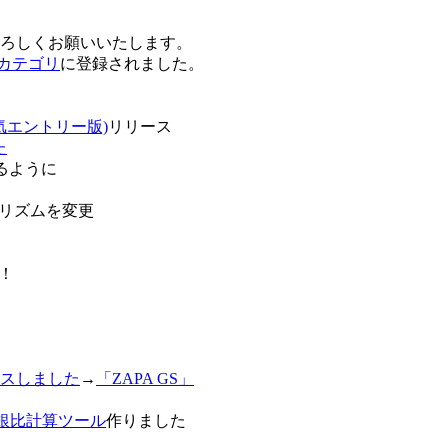
卒よろしくお願いいたします。
o!カテゴリ
に登録されました。
気エントリー版)
リリース
た
るように
リズムを変更
！
スしました
→
「ZAPA GS」
白銀比計算ツール
作りました