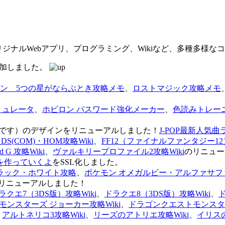
オリジナルWebアプリ、プログラミング、Wikiなど、多種多様
を追加しました。
ン 5つの星がならぶとき攻略メモ
、
ロストマジック攻略メモ
ミュレータ
、
ホビロン パスワード強化メーカー
、
色読みトレー
のページです）のデザインをリニューアルしました！
J-POP最新人気曲
S(COM)・HOM攻略Wiki
、
FF12（ファイナルファンタジー12）
G 攻略Wiki
、
ヴァルキリープロファイル2攻略Wiki
のリニュー
を作っていくよ
をSSL化しました。
ラック・ホワイト攻略
、
ポケモン オメガルビー・アルファサフ
リニューアルしました！
ラクエ7（3DS版）攻略Wiki
、
ドラクエ8（3DS版）攻略Wiki
、
ンスターズ ジョーカー攻略Wiki
、
ドラゴンクエストモンスター
、
アルトネリコ3攻略Wiki
、
リーズのアトリエ攻略Wiki
、
イリス