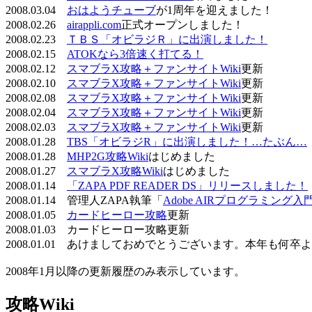
2008.03.04
おはようチューブ
が1周年を迎えました！
2008.02.26
airappli.com
正式オープンしました！
2008.02.23
ＴＢＳ「オビラジＲ」に出演しました！
2008.02.15
ATOKなら3倍速く打てる！
2008.02.12
スマブラX攻略＋ファンサイトWiki
更新
2008.02.10
スマブラX攻略＋ファンサイトWiki
更新
2008.02.08
スマブラX攻略＋ファンサイトWiki
更新
2008.02.04
スマブラX攻略＋ファンサイトWiki
更新
2008.02.03
スマブラX攻略＋ファンサイトWiki
更新
2008.01.28
TBS「オビラジR」に出演しました！…たぶん…
2008.01.28
MHP2G攻略Wiki
はじめました
2008.01.27
スマブラX攻略Wiki
はじめました
2008.01.14
「ZAPA PDF READER DS」リリースしました！
2008.01.14 管理人ZAPA執筆「
Adobe AIRプログラミング入
2008.01.05
カードヒーロー攻略
更新
2008.01.03 カードヒーロー攻略更新
2008.01.01 あけましておめでとうございます。本年も何
2008年1月以降の更新履歴のみ表示しています。
攻略Wiki