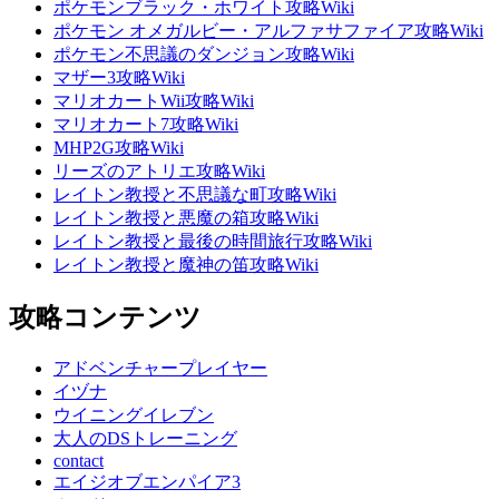
ポケモンブラック・ホワイト攻略Wiki
ポケモン オメガルビー・アルファサファイア攻略Wiki
ポケモン不思議のダンジョン攻略Wiki
マザー3攻略Wiki
マリオカートWii攻略Wiki
マリオカート7攻略Wiki
MHP2G攻略Wiki
リーズのアトリエ攻略Wiki
レイトン教授と不思議な町攻略Wiki
レイトン教授と悪魔の箱攻略Wiki
レイトン教授と最後の時間旅行攻略Wiki
レイトン教授と魔神の笛攻略Wiki
攻略コンテンツ
アドベンチャープレイヤー
イヅナ
ウイニングイレブン
大人のDSトレーニング
contact
エイジオブエンパイア3