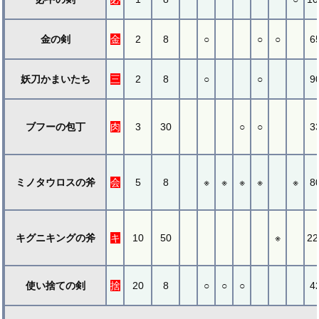
金の剣
金
2
8
○
○
○
6
妖刀かまいたち
三
2
8
○
○
9
ブフーの包丁
肉
3
30
○
○
3
ミノタウロスの斧
会
5
8
※
※
※
※
※
8
キグニキングの斧
キ
10
50
※
22
使い捨ての剣
捨
20
8
○
○
○
4