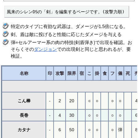
風来のシレンDSの「剣」を編集するページです。(攻撃力順)
特定のタイプに有効な武器は、ダメージが1.5倍になる。
剣、盾は敵に投げると性能に応じたダメージを与える
弾=セルアーマー系の肉の特技(剣盾弾き)で出現を確認。お
そらくその
ダンジョン
での出現剣と同じと思われるが、要
検証。
名称
印
攻撃
限界
宿
こ
掛
食
フ
儀
死
こん棒
-
2
20
○
○
○
○
4
長巻
-
4
30
○
○
○
○
6
カタナ
-
6
50
○
○
○
弾
8