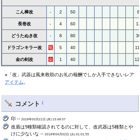
こん棒改
-
2
50
8
長巻改
-
4
60
1
どうたぬき改
-
8
80
3
ドラゴンキラー改
竜
5
40
11
金の剣改
金
1
40
12
※「改」武器は風来救助のお礼の報酬でしか入手できないレア
アイテム
。
コメント
†
印 --
2019年03月21日 (木) 23:49:57
改盾は9種類確認されてるのに対して、改武器は5種類とや
けに少ないな --
2019年04月02日 (火) 01:01:55