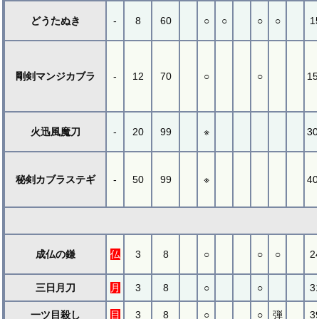
どうたぬき
-
8
60
○
○
○
○
1
剛剣マンジカブラ
-
12
70
○
○
15
火迅風魔刀
-
20
99
※
30
秘剣カブラステギ
-
50
99
※
40
成仏の鎌
仏
3
8
○
○
○
2
三日月刀
月
3
8
○
○
3
一ツ目殺し
目
3
8
○
○
弾
3