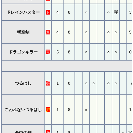
ドレインバスター
ド
4
8
○
○
弾
3
斬空剣
空
4
8
○
○
○
5
ドラゴンキラー
竜
5
8
○
○
○
6
つるはし
掘
1
8
○
○
○
○
7
こわれないつるはし
掘
1
8
※
1
必中の剣
必
1
8
○
10