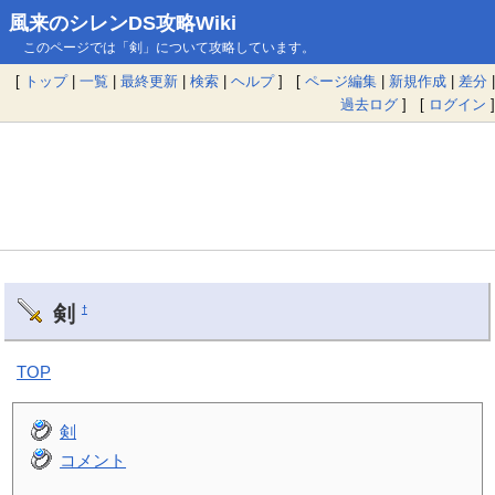
風来のシレンDS攻略Wiki
このページでは「剣」について攻略しています。
[
トップ
|
一覧
|
最終更新
|
検索
|
ヘルプ
] [
ページ編集
|
新規作成
|
差分
|
過去ログ
] [
ログイン
]
剣
†
TOP
剣
コメント