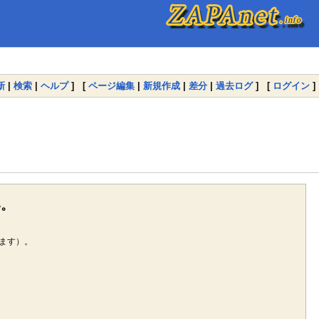
新
|
検索
|
ヘルプ
] [
ページ編集
|
新規作成
|
差分
|
過去ログ
] [
ログイン
]
い。
ます）。