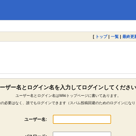
[
トップ
|
一覧
|
最終更
ーザー名とログイン名を入力してログインしてくださ
ユーザー名とログイン名はWikiトップページに書いてあります。
録の必要はなく、誰でもログインできます（スパム投稿回避のためのログインになり
ユーザー名: