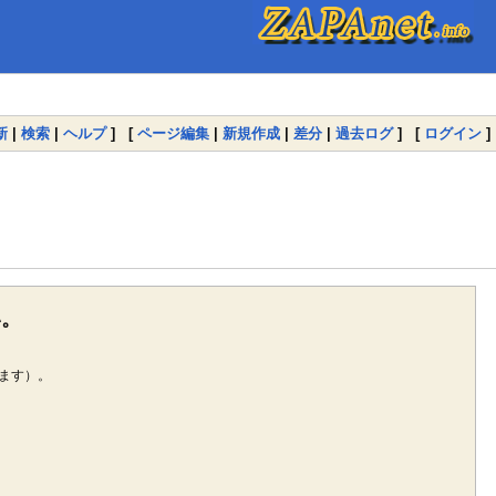
新
|
検索
|
ヘルプ
] [
ページ編集
|
新規作成
|
差分
|
過去ログ
] [
ログイン
]
い。
ます）。