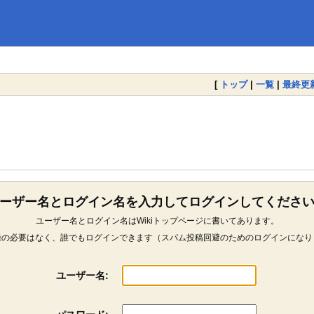
[
トップ
|
一覧
|
最終更
ーザー名とログイン名を入力してログインしてくださ
ユーザー名とログイン名はWikiトップページに書いてあります。
録の必要はなく、誰でもログインできます（スパム投稿回避のためのログインになり
ユーザー名: