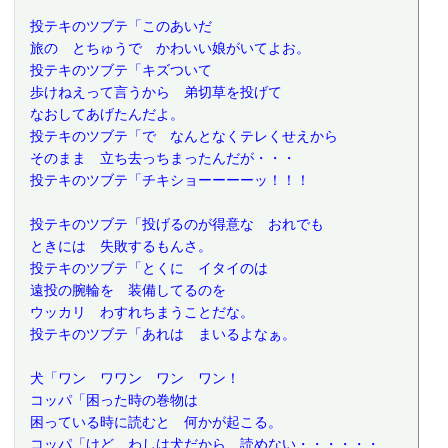
 投テキのツブテ「このあいだ
 旅の　とちゅうで　かわいい娘がいてよお。
 投テキのツブテ「キズついて
 歩けねえって言うから　弟切草を投げて
 なおしてあげたんだよ。
 投テキのツブテ「で　なんとなくテレくせえから
 そのまま　立ち去っちまったんだが・・・
 投テキのツブテ「チキショーーーーッ！！！
 投テキのツブテ「投げるのが得意な　おれでも
 ときには　失敗するもんさ。
 投テキのツブテ「とくに　イタイのは
 遠投の腕輪を　装備してるのを
 ウッカリ　わすれちまうことだな。
 投テキのツブテ「あれは　まいるよなぁ。
 犬「ワン　ワワン　ワン　ワン！
 コッパ「困った時の巻物は
 困っている時に読むと　何かが起こる。
 コッパ「けど　わしは犬だから　読めない・・・・・・