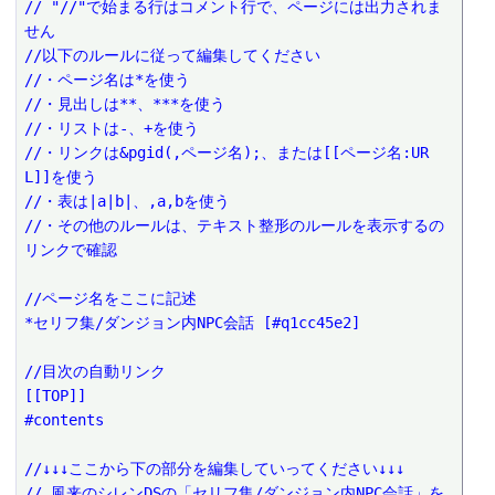
// "//"で始まる行はコメント行で、ページには出力されま
せん
//以下のルールに従って編集してください
//・ページ名は*を使う
//・見出しは**、***を使う
//・リストは-、+を使う
//・リンクは&pgid(,ページ名);、または[[ページ名:UR
L]]を使う
//・表は|a|b|、,a,bを使う
//・その他のルールは、テキスト整形のルールを表示するの
リンクで確認
//ページ名をここに記述
*セリフ集/ダンジョン内NPC会話 [#q1cc45e2]
//目次の自動リンク
[[TOP]]
#contents
//↓↓↓ここから下の部分を編集していってください↓↓↓
// 風来のシレンDSの「セリフ集/ダンジョン内NPC会話」を