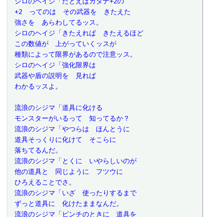
 シロのヘイジ「たとえばカタナ+2の
 +2　ってのは　その武器を　きたえた
 強さを　あらわしてるッス。
 シロのヘイジ「きたえれば　きたえるほど
 この数値が　上がっていくッスが
 種類によって限界があるので注意ッス。
 シロのヘイジ「強化限界は
 武器や盾の説明を　見れば
 わかるッスよ。
 流浪のシジマ「道具に化ける
 モンスターがいるって　知ってるか？
 流浪のシジマ「やつらは　ほんとうに
 道具そっくりに化けて　そこらに
 落ちてるんだ。
 流浪のシジマ「とくに　いやらしいのが
 他の道具と　同じように　フツウに
 ひろえることでさ。
 流浪のシジマ「いざ　使ったりするまで
 ずっと道具に　化けたままなんだ。
 流浪のシジマ「ピンチのときに　道具を