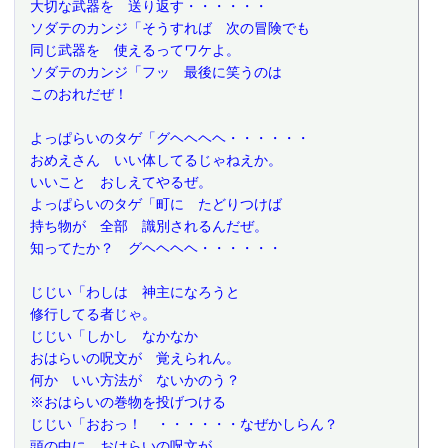
 大切な武器を　送り返す・・・・・・
 ソダテのカンジ「そうすれば　次の冒険でも
 同じ武器を　使えるってワケよ。
 ソダテのカンジ「フッ　最後に笑うのは
 このおれだぜ！
 よっぱらいのタゲ「グヘヘヘヘ・・・・・・
 おめえさん　いい体してるじゃねえか。
 いいこと　おしえてやるぜ。
 よっぱらいのタゲ「町に　たどりつけば
 持ち物が　全部　識別されるんだぜ。
 知ってたか？　グヘヘヘヘ・・・・・・
 じじい「わしは　神主になろうと
 修行してる者じゃ。
 じじい「しかし　なかなか
 おはらいの呪文が　覚えられん。
 何か　いい方法が　ないかのう？
 ※おはらいの巻物を投げつける
 じじい「おおっ！　・・・・・・なぜかしらん？
 頭の中に　おはらいの呪文が