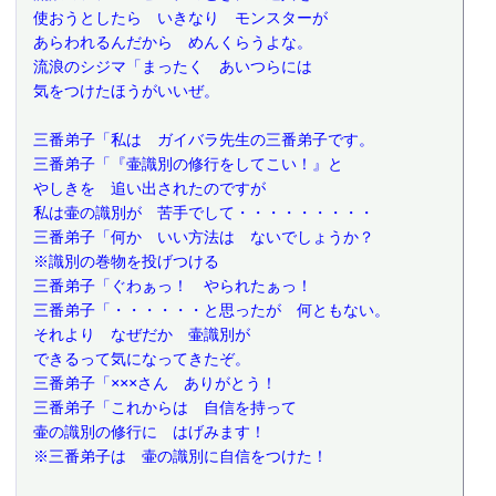
 使おうとしたら　いきなり　モンスターが
 あらわれるんだから　めんくらうよな。
 流浪のシジマ「まったく　あいつらには
 気をつけたほうがいいぜ。
 三番弟子「私は　ガイバラ先生の三番弟子です。
 三番弟子「『壷識別の修行をしてこい！』と
 やしきを　追い出されたのですが
 私は壷の識別が　苦手でして・・・・・・・・・
 三番弟子「何か　いい方法は　ないでしょうか？
 ※識別の巻物を投げつける
 三番弟子「ぐわぁっ！　やられたぁっ！
 三番弟子「・・・・・・と思ったが　何ともない。
 それより　なぜだか　壷識別が
 できるって気になってきたぞ。
 三番弟子「×××さん　ありがとう！
 三番弟子「これからは　自信を持って
 壷の識別の修行に　はげみます！
 ※三番弟子は　壷の識別に自信をつけた！