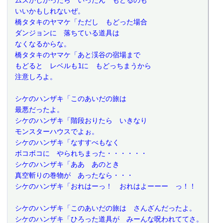
 いいかもしれないぜ。
 橋タタキのヤマケ「ただし　もどった場合
 ダンジョンに　落ちている道具は
 なくなるからな。
 橋タタキのヤマケ「あと渓谷の宿場まで
 もどると　レベルも1に　もどっちまうから
 注意しろよ。
 シケのハンザキ「このあいだの旅は
 最悪だったよ。
 シケのハンザキ「階段おりたら　いきなり
 モンスターハウスでよぉ。
 シケのハンザキ「なすすべもなく
 ボコボコに　やられちまった・・・・・・
 シケのハンザキ「ああ　あのとき
 真空斬りの巻物が　あったなら・・・
 シケのハンザキ「おれはーっ！　おれはよーーー　っ！！
 シケのハンザキ「このあいだの旅は　さんざんだったよ。
 シケのハンザキ「ひろった道具が　みーんな呪われててさ。