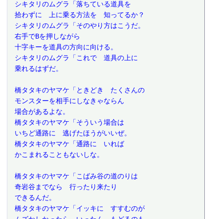
 シキタリのムグラ「落ちている道具を
 拾わずに　上に乗る方法を　知ってるか？
 シキタリのムグラ「そのやり方はこうだ。
 右手でBを押しながら
 十字キーを道具の方向に向ける。
 シキタリのムグラ「これで　道具の上に
 乗れるはずだ。
 橋タタキのヤマケ「ときどき　たくさんの
 モンスターを相手にしなきゃならん
 場合があるよな。
 橋タタキのヤマケ「そういう場合は
 いちど通路に　逃げたほうがいいぜ。
 橋タタキのヤマケ「通路に　いれば
 かこまれることもないしな。
 橋タタキのヤマケ「こばみ谷の道のりは
 奇岩谷までなら　行ったり来たり
 できるんだ。
 橋タタキのヤマケ「イッキに　すすむのが
 ムズかしかったら　いったん　もどるのも