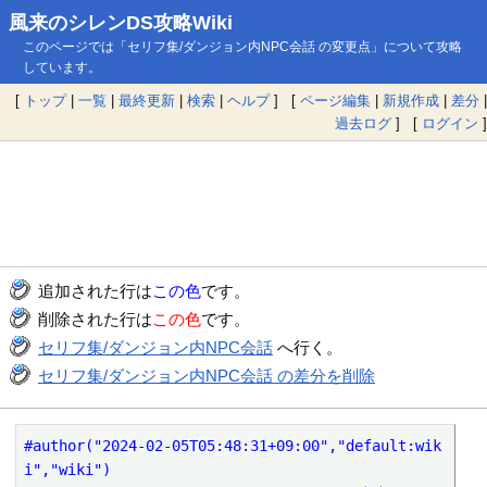
風来のシレンDS攻略Wiki
このページでは「セリフ集/ダンジョン内NPC会話 の変更点」について攻略
しています。
[
トップ
|
一覧
|
最終更新
|
検索
|
ヘルプ
] [
ページ編集
|
新規作成
|
差分
|
過去ログ
] [
ログイン
]
追加された行は
この色
です。
削除された行は
この色
です。
セリフ集/ダンジョン内NPC会話
へ行く。
セリフ集/ダンジョン内NPC会話 の差分を削除
#author("2024-02-05T05:48:31+09:00","default:wik
i","wiki")