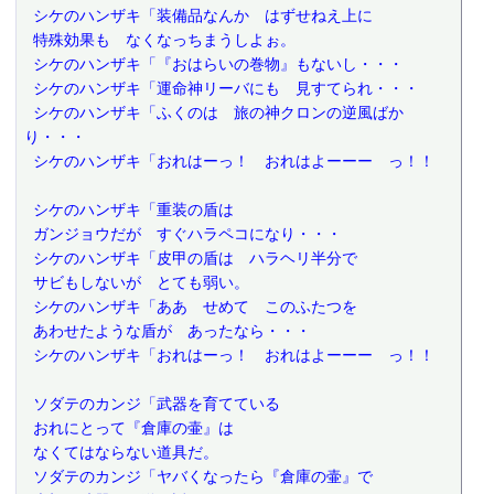
 シケのハンザキ「装備品なんか　はずせねえ上に
 特殊効果も　なくなっちまうしよぉ。
 シケのハンザキ「『おはらいの巻物』もないし・・・
 シケのハンザキ「運命神リーバにも　見すてられ・・・
 シケのハンザキ「ふくのは　旅の神クロンの逆風ばか
り・・・
 シケのハンザキ「おれはーっ！　おれはよーーー　っ！！
 シケのハンザキ「重装の盾は
 ガンジョウだが　すぐハラペコになり・・・
 シケのハンザキ「皮甲の盾は　ハラヘリ半分で
 サビもしないが　とても弱い。
 シケのハンザキ「ああ　せめて　このふたつを
 あわせたような盾が　あったなら・・・
 シケのハンザキ「おれはーっ！　おれはよーーー　っ！！
 ソダテのカンジ「武器を育てている
 おれにとって『倉庫の壷』は
 なくてはならない道具だ。
 ソダテのカンジ「ヤバくなったら『倉庫の壷』で