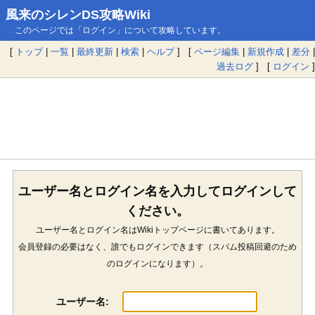
風来のシレンDS攻略Wiki
このページでは「ログイン」について攻略しています。
[
トップ
|
一覧
|
最終更新
|
検索
|
ヘルプ
] [
ページ編集
|
新規作成
|
差分
|
過去ログ
] [
ログイン
]
ユーザー名とログイン名を入力してログインして
ください。
ユーザー名とログイン名はWikiトップページに書いてあります。
会員登録の必要はなく、誰でもログインできます（スパム投稿回避のため
のログインになります）。
ユーザー名: