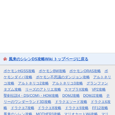
風来のシレンDS攻略Wiki トップページに戻る
ポケモンHGSS攻略
ポケモンBW攻略
ポケモンORAS攻略
ポ
ケモンダイパ攻略
ポケモン不思議のダンジョン攻略
アルトネリ
コ攻略
アルトネリコ2攻略
アルトネリコ3攻略
グランファン
タズム攻略
リーズのアトリエ攻略
スマブラX攻略
VP2攻略
聖剣伝説4・DS(COM)・HOM攻略
DQMJ攻略
DQMJ2攻略
テ
リーのワンダーランド3D攻略
ドラクエソード攻略
ドラクエ6攻
略
ドラクエ7攻略
ドラクエ8攻略
ドラクエ9攻略
FF12攻略
風来のシレン攻略
MOTHER3攻略
マリオカートWii攻略
マリ