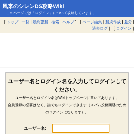
風来のシレンDS攻略Wiki
このページでは「ログイン」について攻略しています。
[
トップ
|
一覧
|
最終更新
|
検索
|
ヘルプ
] [
ページ編集
|
新規作成
|
差分
|
過去ログ
] [
ログイン
]
ユーザー名とログイン名を入力してログインして
ください。
ユーザー名とログイン名はWikiトップページに書いてあります。
会員登録の必要はなく、誰でもログインできます（スパム投稿回避のため
のログインになります）。
ユーザー名: