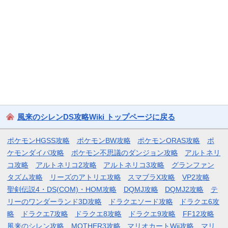
風来のシレンDS攻略Wiki トップページに戻る
ポケモンHGSS攻略
ポケモンBW攻略
ポケモンORAS攻略
ポ
ケモンダイパ攻略
ポケモン不思議のダンジョン攻略
アルトネリ
コ攻略
アルトネリコ2攻略
アルトネリコ3攻略
グランファン
タズム攻略
リーズのアトリエ攻略
スマブラX攻略
VP2攻略
聖剣伝説4・DS(COM)・HOM攻略
DQMJ攻略
DQMJ2攻略
テ
リーのワンダーランド3D攻略
ドラクエソード攻略
ドラクエ6攻
略
ドラクエ7攻略
ドラクエ8攻略
ドラクエ9攻略
FF12攻略
風来のシレン攻略
MOTHER3攻略
マリオカートWii攻略
マリ