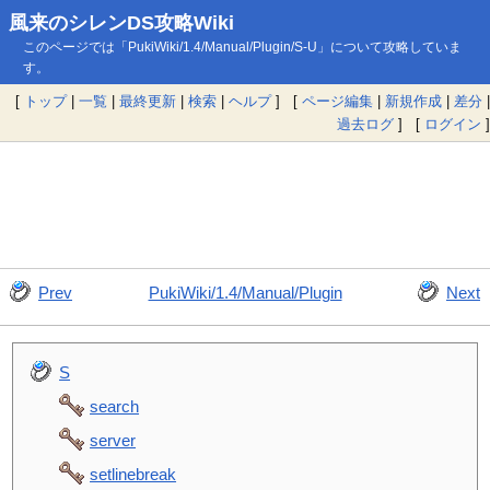
風来のシレンDS攻略Wiki
このページでは「PukiWiki/1.4/Manual/Plugin/S-U」について攻略していま
す。
[
トップ
|
一覧
|
最終更新
|
検索
|
ヘルプ
] [
ページ編集
|
新規作成
|
差分
|
過去ログ
] [
ログイン
]
Prev
PukiWiki/1.4/Manual/Plugin
Next
S
search
server
setlinebreak