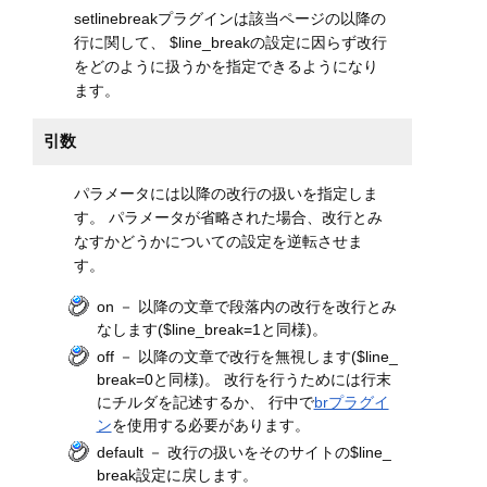
setlinebreakプラグインは該当ページの以降の
行に関して、 $line_breakの設定に因らず改行
をどのように扱うかを指定できるようになり
ます。
引数
パラメータには以降の改行の扱いを指定しま
す。 パラメータが省略された場合、改行とみ
なすかどうかについての設定を逆転させま
す。
on － 以降の文章で段落内の改行を改行とみ
なします($line_break=1と同様)。
off － 以降の文章で改行を無視します($line_
break=0と同様)。 改行を行うためには行末
にチルダを記述するか、 行中で
brプラグイ
ン
を使用する必要があります。
default － 改行の扱いをそのサイトの$line_
break設定に戻します。