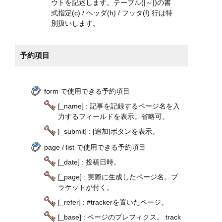
ウトを記述します。テーブル(|～|)の書
式指定(c) / ヘッダ(h) / フッタ(f) 行は特
別扱いします。
予約項目
form で使用できる予約項目
[_name] : 記事を記録するページ名を入
力するフィールドを表示。省略可。
[_submit] : [追加]ボタンを表示。
page / list で使用できる予約項目
[_date] : 投稿日時。
[_page] : 実際に生成したページ名。ブ
ラケットが付く。
[_refer] : #trackerを置いたページ。
[_base] : ページのプレフィクス。 track