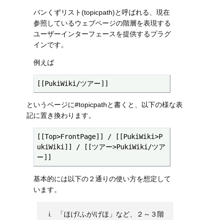
パンくずリスト(topicpath)と呼ばれる、現在
参照しているウェブページの階層を表現する
ユーザーインターフェースを提供するプラグ
インです。
例えば
[[PukiWiki/ツアー]]
というページに#topicpathと書くと、以下の様な表
記に置き換わります。
[[Top>FrontPage]] / [[PukiWiki>P
ukiWiki]] / [[ツアー>PukiWiki/ツア
ー]]
基本的には以下の２通りの使い方を想定して
います。
「ほげ/ふが/げほ」など、２～３階