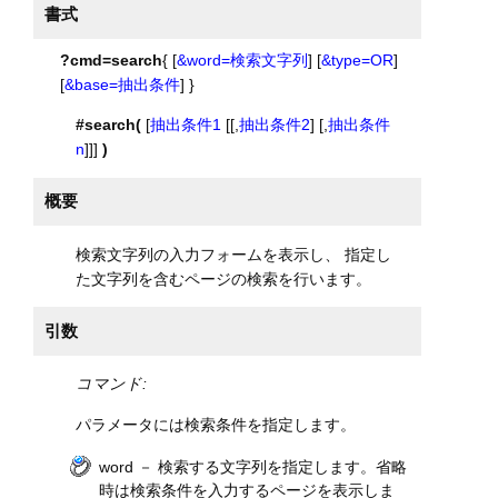
書式
?cmd=search
{ [
&word=検索文字列
] [
&type=OR
]
[
&base=抽出条件
] }
#search(
[
抽出条件1
[[,
抽出条件2
] [,
抽出条件
n
]]]
)
概要
検索文字列の入力フォームを表示し、 指定し
た文字列を含むページの検索を行います。
引数
コマンド:
パラメータには検索条件を指定します。
word － 検索する文字列を指定します。省略
時は検索条件を入力するページを表示しま