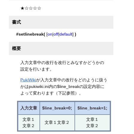
★☆☆☆☆
書式
#setlinebreak(
[
on
|
off
|
default
]
)
概要
入力文章中の改行を改行とみなすかどうかの
設定を行います。
PukiWiki
が入力文章中の改行をどのように扱う
かはpukiwiki.ini内の$line_breakの設定内容に
よって変わります（下記参照）。
入力文章
$line_break=0;
$line_break=1;
文章１
文章１
文章１文章２
文章２
文章２