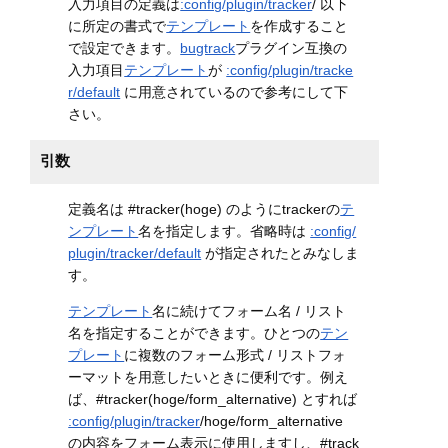
入力項目の定義は
:config/plugin/tracker
/ 以下
に所定の書式で
テンプレート
を作成すること
で設定できます。
bugtrack
プラグイン互換の
入力項目
テンプレート
が
:config/plugin/tracke
r/default
に用意されているので参考にして下
さい。
引数
定義名は #tracker(hoge) のようにtrackerの
テ
ンプレート
名を指定します。省略時は
:config/
plugin/tracker/default
が指定されたとみなしま
す。
テンプレート
名に続けてフォーム名 / リスト
名を指定することができます。ひとつの
テン
プレート
に複数のフォーム形式 / リストフォ
ーマットを用意したいときに便利です。例え
ば、#tracker(hoge/form_alternative) とすれば
:config/plugin/tracker
/hoge/form_alternative
の内容をフォーム表示に使用しますし、#track