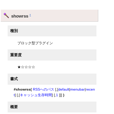
showrss
†
種別
ブロック型プラグイン
重要度
★☆☆☆☆
書式
#showrss(
RSSへのパス
[,[
default
|
menubar
|
recen
t
] [,[
キャッシュ生存時間
] [,
1
]]]
)
概要