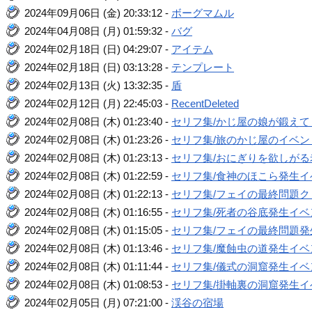
2024年09月06日 (金) 20:33:12 -
ボーグマムル
2024年04月08日 (月) 01:59:32 -
バグ
2024年02月18日 (日) 04:29:07 -
アイテム
2024年02月18日 (日) 03:13:28 -
テンプレート
2024年02月13日 (火) 13:32:35 -
盾
2024年02月12日 (月) 22:45:03 -
RecentDeleted
2024年02月08日 (木) 01:23:40 -
セリフ集/かじ屋の娘が鍛え
2024年02月08日 (木) 01:23:26 -
セリフ集/旅のかじ屋のイベン
2024年02月08日 (木) 01:23:13 -
セリフ集/おにぎりを欲しが
2024年02月08日 (木) 01:22:59 -
セリフ集/食神のほこら発生イ
2024年02月08日 (木) 01:22:13 -
セリフ集/フェイの最終問題
2024年02月08日 (木) 01:16:55 -
セリフ集/死者の谷底発生イベ
2024年02月08日 (木) 01:15:05 -
セリフ集/フェイの最終問題発
2024年02月08日 (木) 01:13:46 -
セリフ集/魔蝕虫の道発生イベ
2024年02月08日 (木) 01:11:44 -
セリフ集/儀式の洞窟発生イベ
2024年02月08日 (木) 01:08:53 -
セリフ集/掛軸裏の洞窟発生イ
2024年02月05日 (月) 07:21:00 -
渓谷の宿場