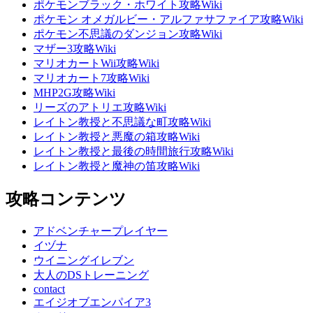
ポケモンブラック・ホワイト攻略Wiki
ポケモン オメガルビー・アルファサファイア攻略Wiki
ポケモン不思議のダンジョン攻略Wiki
マザー3攻略Wiki
マリオカートWii攻略Wiki
マリオカート7攻略Wiki
MHP2G攻略Wiki
リーズのアトリエ攻略Wiki
レイトン教授と不思議な町攻略Wiki
レイトン教授と悪魔の箱攻略Wiki
レイトン教授と最後の時間旅行攻略Wiki
レイトン教授と魔神の笛攻略Wiki
攻略コンテンツ
アドベンチャープレイヤー
イヅナ
ウイニングイレブン
大人のDSトレーニング
contact
エイジオブエンパイア3