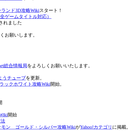
ンド3D攻略Wiki
スタート！
全ゲームタイトル対応）
されました
ろしくお願いします。
net総合情報局
をよろしくお願いいたします。
 おはようチューブ
を更新。
ラックホワイト攻略Wiki
開始。
。
開
ki
開始
方法
ケモン ゴールド・シルバー攻略Wiki
が
Yahoo!カテゴリ
に掲載。