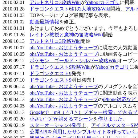
2010.02.01
アルトネリコ3攻略Wiki
が
Yahoo!カテゴリ
に掲載
2010.01.28
ドラゴンクエスト6幻の大地攻略Wiki
開始、
アル
2010.01.03 TOPページにブログ最新記事を表示。
2010.01.02
動画最新情報
を修正。
2010.01.01 あけましておめでとうございます。今年もよ
2009.11.26
レイトン教授と魔神の笛攻略Wiki
開始
2009.10.13
アルトネリコ3攻略Wiki
開始
2009.10.07
ohaYouTube - おはようチューブ
に現在の人気動画
2009.10.05
ohaYouTube - おはようチューブ
に動画名をコピー
2009.09.12
ポケモン ゴールド・シルバー攻略Wiki
オープン
2009.07.17
ドラゴンクエスト9攻略Wiki
が
Yahoo!カテゴリ
に
2009.07.11
ドラゴンクエスト9
発売！
2009.07.10
ドラゴンクエスト9
明日発売！
2009.06.14
ohaYouTube - おはようチューブ
のプログラムを全
2009.04.15
ohaYouTube - おはようチューブ
に関連動画を表示
2009.04.13
ohaYouTube - おはようチューブ
の
iPhone対応
2009.04.05
ohaYouTube - おはようチューブ
のアルゴリズムを
2009.03.13
Googleで「m9（＾Д＾）プギャー検索」できる
2009.02.20
小さい“つ”が消えるマシーン
を
作りました
。
2009.02.19
スターオーシャン4発売！
、
アイドルマスターSP
2009.02.12
公開APIを利用したサンプルサイトを作っていく