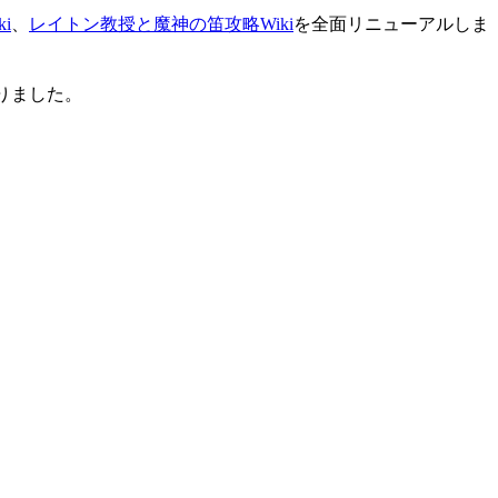
i
、
レイトン教授と魔神の笛攻略Wiki
を全面リニューアルしま
りました。