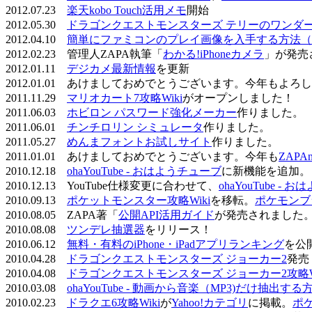
2012.07.23
楽天kobo Touch活用メモ
開始
2012.05.30
ドラゴンクエストモンスターズ テリーのワンダーラ
2012.04.10
簡単にファミコンのプレイ画像を入手する方法（
2012.02.23 管理人ZAPA執筆「
わかる!iPhoneカメラ
」が発売
2012.01.11
デジカメ最新情報
を更新
2012.01.01 あけましておめでとうございます。今年もよ
2011.11.29
マリオカート7攻略Wiki
がオープンしました！
2011.06.03
ホビロン パスワード強化メーカー
作りました。
2011.06.01
チンチロリン シミュレータ
作りました。
2011.05.27
めんまフォントお試しサイト
作りました。
2011.01.01 あけましておめでとうございます。今年も
ZAPA
2010.12.18
ohaYouTube - おはようチューブ
に新機能を追加。
2010.12.13 YouTube仕様変更に合わせて、
ohaYouTube -
2010.09.13
ポケットモンスター攻略Wiki
を移転。
ポケモンブ
2010.08.05 ZAPA著「
公開API活用ガイド
が発売されました
2010.08.08
ツンデレ抽選器
をリリース！
2010.06.12
無料・有料のiPhone・iPadアプリランキング
を公
2010.04.28
ドラゴンクエストモンスターズ ジョーカー2
発売
2010.04.08
ドラゴンクエストモンスターズ ジョーカー2攻略Wi
2010.03.08
ohaYouTube - 動画から音楽（MP3)だけ抽出する
2010.02.23
ドラクエ6攻略Wiki
が
Yahoo!カテゴリ
に掲載。
ポ