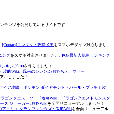
なコンテンツを公開しているサイトです。
、
[Contact]コンタクト攻略メモ
をスマホデザイン対応しまし
ニング
をスマホ対応させました。
J-POP最新人気曲ランキング
ランキング100
を作りました！
攻略Wiki
、
風来のシレンDS攻略Wiki
、
マザー
アルしました！
ァイア攻略
、
ポケモン ダイヤモンド・パール・プラチナ攻
ドラゴンクエストソード攻略Wiki
、
ドラゴンクエストモンスタ
ズ ジョーカー2攻略Wiki
を全面リニューアルしました！
のアトリエ グランファンタズム攻略Wiki
を全面リニューアル