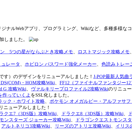
オリジナルWebアプリ、プログラミング、Wikiなど、多種多様
を追加しました。
ン 5つの星がならぶとき攻略メモ
、
ロストマジック攻略メモ
ミュレータ
、
ホビロン パスワード強化メーカー
、
色読みトレー
のページです）のデザインをリニューアルしました！
J-POP最新人気曲
S(COM)・HOM攻略Wiki
、
FF12（ファイナルファンタジー12）
G 攻略Wiki
、
ヴァルキリープロファイル2攻略Wiki
のリニュー
を作っていくよ
をSSL化しました。
ラック・ホワイト攻略
、
ポケモン オメガルビー・アルファサフ
リニューアルしました！
ラクエ7（3DS版）攻略Wiki
、
ドラクエ8（3DS版）攻略Wiki
、
ンスターズ ジョーカー攻略Wiki
、
ドラゴンクエストモンスター
、
アルトネリコ3攻略Wiki
、
リーズのアトリエ攻略Wiki
、
イリス