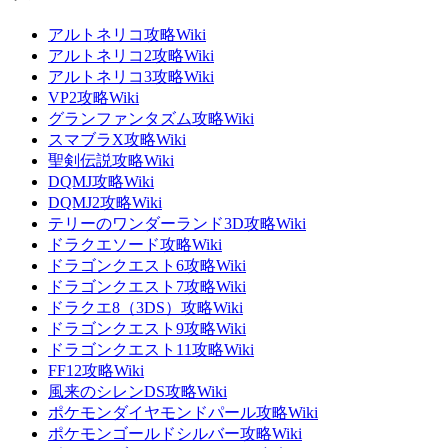
アルトネリコ攻略Wiki
アルトネリコ2攻略Wiki
アルトネリコ3攻略Wiki
VP2攻略Wiki
グランファンタズム攻略Wiki
スマブラX攻略Wiki
聖剣伝説攻略Wiki
DQMJ攻略Wiki
DQMJ2攻略Wiki
テリーのワンダーランド3D攻略Wiki
ドラクエソード攻略Wiki
ドラゴンクエスト6攻略Wiki
ドラゴンクエスト7攻略Wiki
ドラクエ8（3DS）攻略Wiki
ドラゴンクエスト9攻略Wiki
ドラゴンクエスト11攻略Wiki
FF12攻略Wiki
風来のシレンDS攻略Wiki
ポケモンダイヤモンドパール攻略Wiki
ポケモンゴールドシルバー攻略Wiki