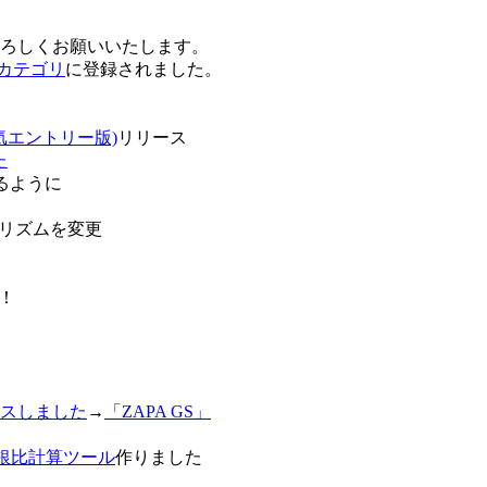
卒よろしくお願いいたします。
o!カテゴリ
に登録されました。
気エントリー版)
リリース
た
るように
リズムを変更
！
スしました
→
「ZAPA GS」
白銀比計算ツール
作りました