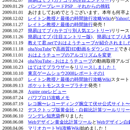
2009.02.07
簡易はてブ (カテゴリ別注目エントリー)
リリース
2009.01.29
バンブーブレードPSP それからの挑戦
2009.01.01 あけましておめでとうございます。本年も何
2008.12.02
レイトン教授と最後の時間旅行攻略Wiki
が
Yaho
2008.11.27
レイトン教授と最後の時間旅行
発売！
2008.10.27
簡易はてブ (カテゴリ別人気エントリー)
リリース
2008.11.26
簡易はてブ (注目エントリー版)
、
簡易はてブ (人
2008.11.19
教えて君.netでおはようチューブが紹介されまし
2008.11.18
ohaYouTube
で
高画質HD動画をダウンロード
でき
2008.11.01
おはようチューブのアルゴリズムを変更
2008.10.24
ohaYouTube - おはようチューブ
の動画取得アルゴ
2008.10.23
はてはてブラウザー
を
リリースしました！
2008.10.10
東京ゲームショウ2008レポートその1
2008.10.07
レイトン教授と最後の時間旅行攻略Wiki
スタート
2008.09.13
ポケットモンスタープラチナ
発売！
2008.08.28
Aspire oneレビュー
2008.07.24
パワプロ15攻略メモ
2008.07.19
レコ腕〜レコーディング腕立て伏せ公式サイト〜
2008.06.12
デスクトップ版黄金比・白銀比計算ツールリリー
2008.06.10
ツンデレ知恵袋
作りました
2008.06.08
Webデザイン黄金比計算ツール
と
Webデザイン
2008.04.06
マリオカートWii攻略Wiki
始めました！