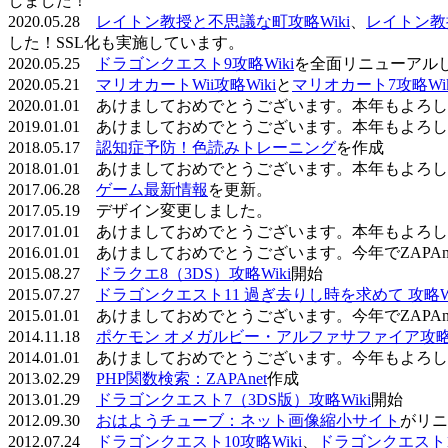
しました！
2020.05.28
レイトン教授と不思議な町攻略Wiki
、
レイトン教
した！SSL化も実施しています。
2020.05.25
ドラゴンクエスト9攻略Wiki
を全面リニューアル
2020.05.21
マリオカートWii攻略Wiki
と
マリオカート7攻略Wik
2020.01.01 あけましておめでとうございます。本年もよ
2019.01.01 あけましておめでとうございます。本年もよ
2018.05.17
認知症予防！色読みトレーニング
を作成
2018.01.01 あけましておめでとうございます。本年もよ
2017.06.28
ゲーム最新情報
を更新。
2017.05.19 デザイン変更しました。
2017.01.01 あけましておめでとうございます。本年もよ
2016.01.01 あけましておめでとうございます。今年でZAP
2015.08.27
ドラクエ8（3DS）攻略Wiki
開始
2015.07.27
ドラゴンクエスト11 過ぎ去りし時を求めて 攻略Wi
2015.01.01 あけましておめでとうございます。今年でZAP
2014.11.18
ポケモン オメガルビー・アルファサファイア攻略W
2014.01.01 あけましておめでとうございます。今年もよ
2013.02.29
PHP関数検索：ZAPAnet
作成
2013.01.29
ドラゴンクエスト7（3DS版）攻略Wiki
開始
2012.09.30
おはようチューブ：ネット画像縮小サイト
がリニ
2012.07.24
ドラゴンクエスト10攻略Wiki
、
ドラゴンクエスト11