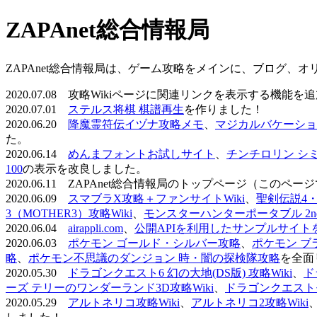
ZAPAnet総合情報局
ZAPAnet総合情報局は、ゲーム攻略をメインに、ブログ、
2020.07.08 攻略Wikiページに関連リンクを表示する機能
2020.07.01
ステルス将棋 棋譜再生
を作りました！
2020.06.20
降魔霊符伝イヅナ攻略メモ
、
マジカルバケーショ
た。
2020.06.14
めんまフォントお試しサイト
、
チンチロリン シ
100
の表示を改良しました。
2020.06.11 ZAPAnet総合情報局のトップページ（こ
2020.06.09
スマブラX攻略＋ファンサイトWiki
、
聖剣伝説4・D
3（MOTHER3）攻略Wiki
、
モンスターハンターポータブル 2nd 
2020.06.04
airappli.com
、
公開APIを利用したサンプルサイト
2020.06.03
ポケモン ゴールド・シルバー攻略
、
ポケモン ブ
略
、
ポケモン不思議のダンジョン 時・闇の探検隊攻略
を全面
2020.05.30
ドラゴンクエスト6 幻の大地(DS版) 攻略Wiki
、
ド
ーズ テリーのワンダーランド3D攻略Wiki
、
ドラゴンクエストモ
2020.05.29
アルトネリコ攻略Wiki
、
アルトネリコ2攻略Wiki