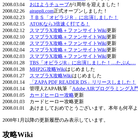
2008.03.04
おはようチューブ
が1周年を迎えました！
2008.02.26
airappli.com
正式オープンしました！
2008.02.23
ＴＢＳ「オビラジＲ」に出演しました！
2008.02.15
ATOKなら3倍速く打てる！
2008.02.12
スマブラX攻略＋ファンサイトWiki
更新
2008.02.10
スマブラX攻略＋ファンサイトWiki
更新
2008.02.08
スマブラX攻略＋ファンサイトWiki
更新
2008.02.04
スマブラX攻略＋ファンサイトWiki
更新
2008.02.03
スマブラX攻略＋ファンサイトWiki
更新
2008.01.28
TBS「オビラジR」に出演しました！…たぶん…
2008.01.28
MHP2G攻略Wiki
はじめました
2008.01.27
スマブラX攻略Wiki
はじめました
2008.01.14
「ZAPA PDF READER DS」リリースしました！
2008.01.14 管理人ZAPA執筆「
Adobe AIRプログラミング入
2008.01.05
カードヒーロー攻略
更新
2008.01.03 カードヒーロー攻略更新
2008.01.01 あけましておめでとうございます。本年も何
2008年1月以降の更新履歴のみ表示しています。
攻略Wiki