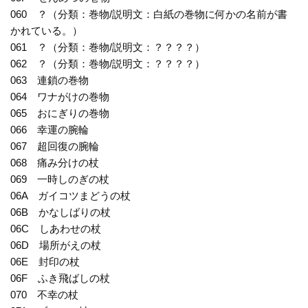
060 ？（分類：巻物/説明文：白紙の巻物に何かの名前が書
かれている。）
061 ？（分類：巻物/説明文：？？？？）
062 ？（分類：巻物/説明文：？？？？）
063 連鎖の巻物
064 ワナがけの巻物
065 おにぎりの巻物
066 幸運の腕輪
067 超回復の腕輪
068 痛み分けの杖
069 一時しのぎの杖
06A ガイコツまどうの杖
06B かなしばりの杖
06C しあわせの杖
06D 場所がえの杖
06E 封印の杖
06F ふき飛ばしの杖
070 不幸の杖