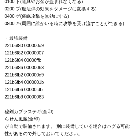
0100 ト(道具やお金が盗まれなくなる)
0200 プ(魔法弾の効果をダメージに変換する)
0400 ゲ(催眠攻撃を無効にする)
0800 キ(周囲に誰かいる時に攻撃を受け流すことができる)
・最強装備
221b6f80 000000d9
121b6f82 00000007
121b6f84 00006ffb
221b6f86 00000063
221b6fb2 000000d9
121b6fb4 0000001b
121b6fb6 00000fdb
221b6fb8 00000063
秘剣カブラステギ(全印)
らせん風魔(全印)
が自動で装備されます。 別に装備している場合はバグる可能
性があるので外しておいてください。