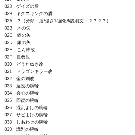
028 ゲイズの盾
029 キグニキングの盾
02A ？（分類：盾/強さ1/強化8/説明文：？？？？）
02B 木の矢
02C 鉄の矢
02D 銀の矢
02E こん棒改
02F 長巻改
030 どうたぬき改
031 ドラゴンキラー改
032 金の剣改
033 遠投の腕輪
034 会心の腕輪
035 回復の腕輪
036 混乱よけの腕輪
037 サビよけの腕輪
038 しあわせの腕輪
039 識別の腕輪