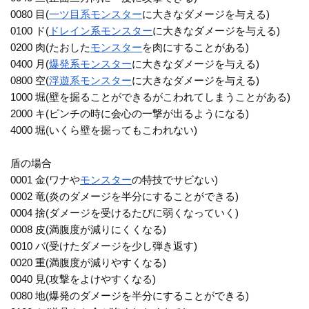
0080 目(
一ツ目系
モンスター
に大きなダメージを与える)
0100 ド(
ドレイン系
モンスター
に大きなダメージを与える)
0200 肉(たおした
モンスター
を肉にすることがある)
0400 月(
爆発系
モンスター
に大きなダメージを与える)
0800 空(
浮遊系
モンスター
に大きなダメージを与える)
1000 堀(壁を掘ることができるがこわれてしまうことがある)
2000 キ(ピンチの時に会心の一撃が出るようになる)
4000 堀(いくら壁を掘ってもこわれない)
盾の場合
0001 金(ワナや
モンスター
の特技でサビない)
0002 竜(炎のダメージを半分にすることができる)
0004 捨(ダメージを受けるたびに弱くなっていく)
0008 皮(満腹度が減りにくくなる)
0010 バ(受けたダメージを少し弾き返す)
0020 重(満腹度が減りやすくなる)
0040 見(攻撃をよけやすくなる)
0080 地(爆発のダメージを半分にすることができる)