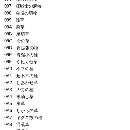
097 狂戦士の腕輪
098 会投の腕輪
099 雑草
09A 薬草
09B 弟切草
09C 命の草
09D 胃拡張の種
09E 胃縮小の種
09F くねくね草
0A0 不幸の種
0A1 超不幸の種
0A2 しあわせ草
0A3 天使の種
0A4 毒消し草
0A5 毒草
0A6 ちからの草
0A7 キグニ族の種
0A8 混乱草