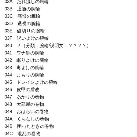
03A たれ流しの腕輪
03B 通過の腕輪
03C 痛恨の腕輪
03D 透視の腕輪
03E 値切りの腕輪
03F 呪いよけの腕輪
040 ？（分類：腕輪/説明文：？？？？）
041 ワナ師の腕輪
042 眠りよけの腕輪
043 毒よけの腕輪
044 まもりの腕輪
045 ドレインよけの腕輪
046 皮甲の盾改
047 あかりの巻物
048 大部屋の巻物
049 おはらいの巻物
04A くちなしの巻物
04B 困ったときの巻物
04C 混乱の巻物