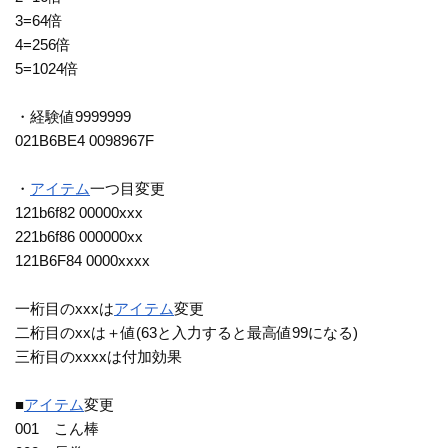
3=64倍
4=256倍
5=1024倍
・経験値9999999
021B6BE4 0098967F
・
アイテム
一つ目変更
121b6f82 00000xxx
221b6f86 000000xx
121B6F84 0000xxxx
一桁目のxxxは
アイテム
変更
二桁目のxxは＋値(63と入力すると最高値99になる)
三桁目のxxxxは付加効果
■
アイテム
変更
001 こん棒