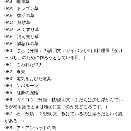
0A9 睡眠草
0AA ドラゴン草
0AB 復活の草
0AC 無敵草
0AD めぐすり草
0AE 消え去り草
0AF 物忘れの草
0B0 さら（分類：？/説明文：ガイバラが山頂料理屋『がけ
っぷち』のために作ろうとしている皿。）
0B1 こわれたワナ
0B2 毒矢
0B3 電気をおびた道具
0B4 ンバルーン
0B5 乱夢の腕輪
0B6 ガイコツ（分類：杖/説明文：ふだんは少し浮かんでい
るが杖を振るときは地面に立つのが見どころです。）
0B7 石（分類：？/説明文：投げているのは結石だという説
がある。）
0B8 アイアンヘッドの肉