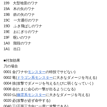
199 大型地雷のワナ
19A 木の矢のワナ
19B 鉄の矢のワナ
19C 一方通行のワナ
19D ふき飛ばしのワナ
19E おにぎりのワナ
19F 呪いのワナ
1A0 階段のワナ
1A1 出口
■付加効果
刀の場合
0001 金(ワナや
モンスター
の特技でサビない)
0002 竜(
ドラゴン系
モンスター
に大きなダメージを与える)
0004 捨(攻撃でダメージを与えるたびに弱くなっていく)
0008 会(たまに会心の一撃が出るようになる)
0010 仏(
幽霊系
モンスター
に大きなダメージを与える)
0020 必(攻撃が必ず命中する)
0040 三(正面三方向に一度に攻撃できる)