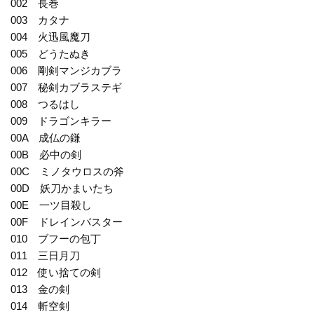
002 長巻
003 カタナ
004 火迅風魔刀
005 どうたぬき
006 剛剣マンジカブラ
007 秘剣カブラステギ
008 つるはし
009 ドラゴンキラー
00A 成仏の鎌
00B 必中の剣
00C ミノタウロスの斧
00D 妖刀かまいたち
00E 一ツ目殺し
00F ドレインバスター
010 ブフーの包丁
011 三日月刀
012 使い捨ての剣
013 金の剣
014 斬空剣