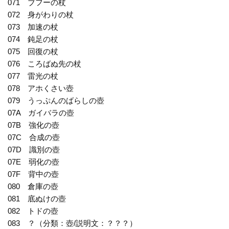
071 ブフーの杖
072 身がわりの杖
073 加速の杖
074 鈍足の杖
075 回復の杖
076 ころばぬ先の杖
077 雷光の杖
078 アホくさい壺
079 うっぷんのばらしの壺
07A ガイバラの壺
07B 強化の壺
07C 合成の壺
07D 識別の壺
07E 弱化の壺
07F 背中の壺
080 倉庫の壺
081 底ぬけの壺
082 トドの壺
083 ？（分類：壺/説明文：？？？）