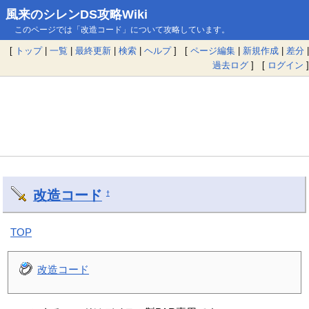
風来のシレンDS攻略Wiki
このページでは「改造コード」について攻略しています。
[
トップ
|
一覧
|
最終更新
|
検索
|
ヘルプ
] [
ページ編集
|
新規作成
|
差分
|
過去ログ
] [
ログイン
]
改造コード
†
TOP
改造コード