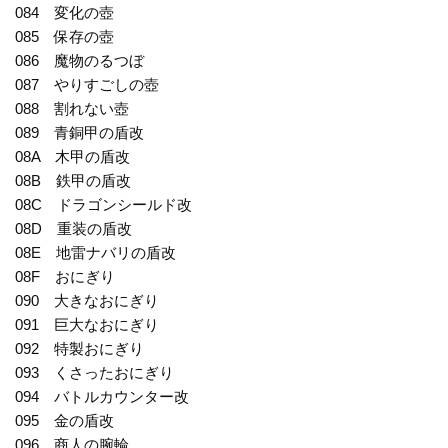
084 変化の壺
085 保存の壺
086 魔物のるつぼ
087 やりすごしの壺
088 割れない壺
089 青銅甲の盾改
08A 木甲の盾改
08B 鉄甲の盾改
08C ドラゴンシールド改
08D 重装の盾改
08E 地雷ナバリの盾改
08F おにぎり
090 大きなおにぎり
091 巨大なおにぎり
092 特製おにぎり
093 くさったおにぎり
094 バトルカウンター改
095 金の盾改
096 商人の腕輪