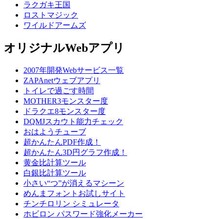
ラクガキ王国
ロストマジック
ワイルドアームズ
オリジナルWebアプリ
2007年開発Webサービス一覧
ZAPAnetウェブアプリ
トイレで過ごす時間
MOTHER3モンスター度
ドラクエ8モンスター度
DQMJスカウト能力チェック
おはようチューブ
超かんたんPDF作成！
超かんたん3D円グラフ作成！
黄金比計算ツール
白銀比計算ツール
小さい“つ”が消えるマシーン
めんまフォントお試しサイト
チンチロリン シミュレータ
ホビロン パスワード強化メーカー