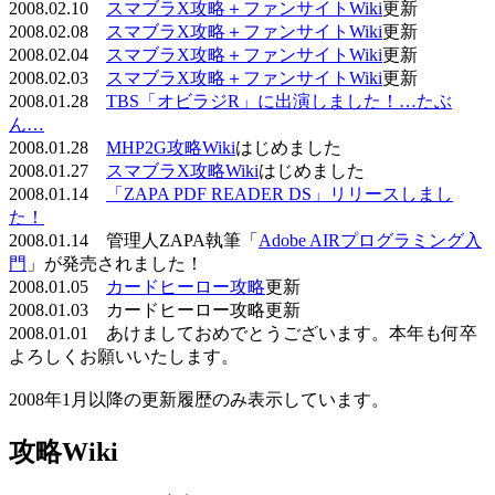
2008.02.10
スマブラX攻略＋ファンサイトWiki
更新
2008.02.08
スマブラX攻略＋ファンサイトWiki
更新
2008.02.04
スマブラX攻略＋ファンサイトWiki
更新
2008.02.03
スマブラX攻略＋ファンサイトWiki
更新
2008.01.28
TBS「オビラジR」に出演しました！…たぶ
ん…
2008.01.28
MHP2G攻略Wiki
はじめました
2008.01.27
スマブラX攻略Wiki
はじめました
2008.01.14
「ZAPA PDF READER DS」リリースしまし
た！
2008.01.14 管理人ZAPA執筆「
Adobe AIRプログラミング入
門
」が発売されました！
2008.01.05
カードヒーロー攻略
更新
2008.01.03 カードヒーロー攻略更新
2008.01.01 あけましておめでとうございます。本年も何卒
よろしくお願いいたします。
2008年1月以降の更新履歴のみ表示しています。
攻略Wiki