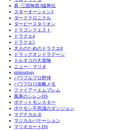
真･三国無双3猛将伝
スターオーシャン3
ダーククロニクル
ダービースタリオン
ドラゴンクエスト
ドラクエ4
ドラクエ5
大人のためのドラクエ8
ドラッグオンドラグーン
トルネコの大冒険
ニュー・マリオ
nintendogs
パワフルプロ野球
パワプロ15攻略メモ
ファイアーエムブレム
風来のシレンDS
ポケットモンスター
ポケモン不思議のダンジョン
マグナカルタ
マジカルバケーション
マリオカートDS