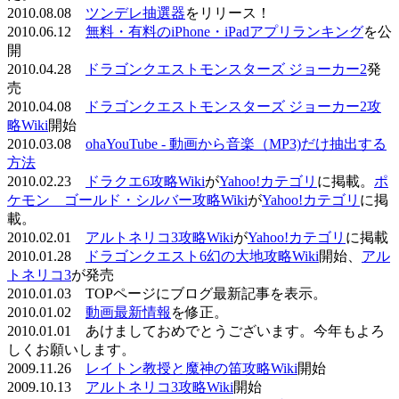
2010.08.08
ツンデレ抽選器
をリリース！
2010.06.12
無料・有料のiPhone・iPadアプリランキング
を公
開
2010.04.28
ドラゴンクエストモンスターズ ジョーカー2
発
売
2010.04.08
ドラゴンクエストモンスターズ ジョーカー2攻
略Wiki
開始
2010.03.08
ohaYouTube - 動画から音楽（MP3)だけ抽出する
方法
2010.02.23
ドラクエ6攻略Wiki
が
Yahoo!カテゴリ
に掲載。
ポ
ケモン ゴールド・シルバー攻略Wiki
が
Yahoo!カテゴリ
に掲
載。
2010.02.01
アルトネリコ3攻略Wiki
が
Yahoo!カテゴリ
に掲載
2010.01.28
ドラゴンクエスト6幻の大地攻略Wiki
開始、
アル
トネリコ3
が発売
2010.01.03 TOPページにブログ最新記事を表示。
2010.01.02
動画最新情報
を修正。
2010.01.01 あけましておめでとうございます。今年もよろ
しくお願いします。
2009.11.26
レイトン教授と魔神の笛攻略Wiki
開始
2009.10.13
アルトネリコ3攻略Wiki
開始