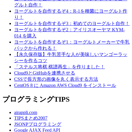
グルト自作！
ヨーグルトを自作するぞ4：R-1を種菌にヨーグルト作
り！
ヨーグルトを自作するぞ3：初めてのヨーグルト自作！
ヨーグルトを自作するぞ2：アイリスオーヤマ KYM-
014 を購入
ヨーグルトを自作するぞ1：ヨーグルトメーカーで牛乳
パックから作れる！
【永久保存版】牛乳苦手な人が美味しいマンゴーラッ
シーを作るコツ
「ステルス将棋 棋譜再生」を作りました！
Cloud9とGitHubを連携させる
CSSで長方形の画像を丸く表示する方法
CentOS 8 に Amazon AWS Cloud9 をインストール
プログラミングTIPS
airappli.com
TIPSまとめ2007
JSONPプログラミング
Google AJAX Feed API