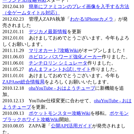
ーランド3D攻略Wiki
スタート！
2012.04.10
簡単にファミコンのプレイ画像を入手する方法
（全ゲームタイトル対応）
2012.02.23 管理人ZAPA執筆「
わかる!iPhoneカメラ
」が発
売されました
2012.01.11
デジカメ最新情報
を更新
2012.01.01 あけましておめでとうございます。今年もよろ
しくお願いします。
2011.11.29
マリオカート7攻略Wiki
がオープンしました！
2011.06.03
ホビロン パスワード強化メーカー
作りました。
2011.06.01
チンチロリン シミュレータ
作りました。
2011.05.27
めんまフォントお試しサイト
作りました。
2011.01.01 あけましておめでとうございます。今年も
ZAPAnet総合情報局
をよろしくお願いいたします。
2010.12.18
ohaYouTube - おはようチューブ
に新機能を追
加。
2010.12.13 YouTube仕様変更に合わせて、
ohaYouTube - おは
ようチューブ
を更新。
2010.09.13
ポケットモンスター攻略Wiki
を移転。
ポケモン
ブラックホワイト攻略Wiki
開始。
2010.08.05 ZAPA著「
公開API活用ガイド
が発売されまし
た。