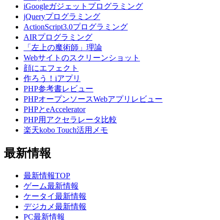
iGoogleガジェットプログラミング
jQueryプログラミング
ActionScript3.0プログラミング
AIRプログラミング
「左上の魔術師」理論
Webサイトのスクリーンショット
顔にエフェクト
作ろう！iアプリ
PHP参考書レビュー
PHPオープンソースWebアプリレビュー
PHPとeAccelerator
PHP用アクセラレータ比較
楽天kobo Touch活用メモ
最新情報
最新情報TOP
ゲーム最新情報
ケータイ最新情報
デジカメ最新情報
PC最新情報