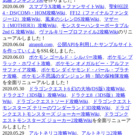
気曲ランキング100
を作りました！
2020.06.09
スマブラX攻略＋ファンサイトWiki
、
聖剣伝説
4・DS(COM)・HOM攻略Wiki
、
FF12（ファイナルファンタ
ジー12）攻略Wiki
、
風来のシレンDS攻略Wiki
、
マザー
3（MOTHER3）攻略Wiki
、
モンスターハンターポータブル
2nd G 攻略Wiki
、
ヴァルキリープロファイル2攻略Wiki
のリニ
ューアルしました！
2020.06.04
airappli.com
、
公開APIを利用したサンプルサイト
を作っていくよ
をSSL化しました。
2020.06.03
ポケモン ゴールド・シルバー攻略
、
ポケモン ブ
ラック・ホワイト攻略
、
ポケモン オメガルビー・アルファ
サファイア攻略
、
ポケモン ダイヤモンド・パール・プラチ
ナ攻略
、
ポケモン不思議のダンジョン 時・闇の探検隊攻略
を全面リニューアルしました！
2020.05.30
ドラゴンクエスト6 幻の大地(DS版) 攻略Wiki
、
ドラクエ7（3DS版）攻略Wiki
、
ドラクエ8（3DS版）攻略
Wiki
、
ドラゴンクエストソード攻略Wiki
、
ドラゴンクエスト
モンスターズ テリーのワンダーランド3D攻略Wiki
、
ドラゴ
ンクエストモンスターズ ジョーカー攻略Wiki
、
ドラゴンク
エストモンスターズ ジョーカー2攻略Wiki
を全面リニューア
ルしました！
2020.05.29
アルトネリコ攻略Wiki
、
アルトネリコ2攻略