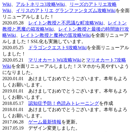
Wiki
、
アルトネリコ3攻略Wiki
、
リーズのアトリエ攻略
Wiki
、
イリスのアトリエ グランファンタズム攻略Wiki
を全面
リニューアルしました！
2020.05.28
レイトン教授と不思議な町攻略Wiki
、
レイトン
教授と悪魔の箱攻略Wiki
、
レイトン教授と最後の時間旅行攻
略Wiki
、
レイトン教授と魔神の笛攻略Wiki
を全面リニューア
ルしました！SSL化も実施しています。
2020.05.25
ドラゴンクエスト9攻略Wiki
を全面リニューアル
しました！
2020.05.21
マリオカートWii攻略Wiki
と
マリオカート7攻略
Wiki
を全面リニューアルしました！スマホから見やすいよう
になりました。
2020.01.01 あけましておめでとうございます。本年もよろ
しくお願いします。
2019.01.01 あけましておめでとうございます。本年もよろ
しくお願いします。
2018.05.17
認知症予防！色読みトレーニング
を作成
2018.01.01 あけましておめでとうございます。本年もよろ
しくお願いします。
2017.06.28
ゲーム最新情報
を更新。
2017.05.19 デザイン変更しました。