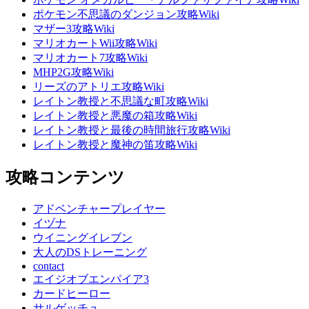
ポケモン不思議のダンジョン攻略Wiki
マザー3攻略Wiki
マリオカートWii攻略Wiki
マリオカート7攻略Wiki
MHP2G攻略Wiki
リーズのアトリエ攻略Wiki
レイトン教授と不思議な町攻略Wiki
レイトン教授と悪魔の箱攻略Wiki
レイトン教授と最後の時間旅行攻略Wiki
レイトン教授と魔神の笛攻略Wiki
攻略コンテンツ
アドベンチャープレイヤー
イヅナ
ウイニングイレブン
大人のDSトレーニング
contact
エイジオブエンパイア3
カードヒーロー
サルゲッチュ