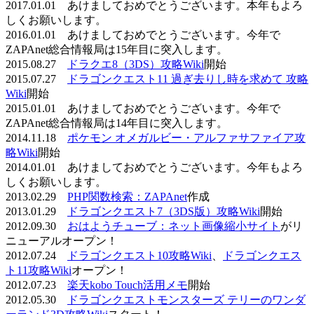
2017.01.01 あけましておめでとうございます。本年もよろ
しくお願いします。
2016.01.01 あけましておめでとうございます。今年で
ZAPAnet総合情報局は15年目に突入します。
2015.08.27
ドラクエ8（3DS）攻略Wiki
開始
2015.07.27
ドラゴンクエスト11 過ぎ去りし時を求めて 攻略
Wiki
開始
2015.01.01 あけましておめでとうございます。今年で
ZAPAnet総合情報局は14年目に突入します。
2014.11.18
ポケモン オメガルビー・アルファサファイア攻
略Wiki
開始
2014.01.01 あけましておめでとうございます。今年もよろ
しくお願いします。
2013.02.29
PHP関数検索：ZAPAnet
作成
2013.01.29
ドラゴンクエスト7（3DS版）攻略Wiki
開始
2012.09.30
おはようチューブ：ネット画像縮小サイト
がリ
ニューアルオープン！
2012.07.24
ドラゴンクエスト10攻略Wiki
、
ドラゴンクエス
ト11攻略Wiki
オープン！
2012.07.23
楽天kobo Touch活用メモ
開始
2012.05.30
ドラゴンクエストモンスターズ テリーのワンダ