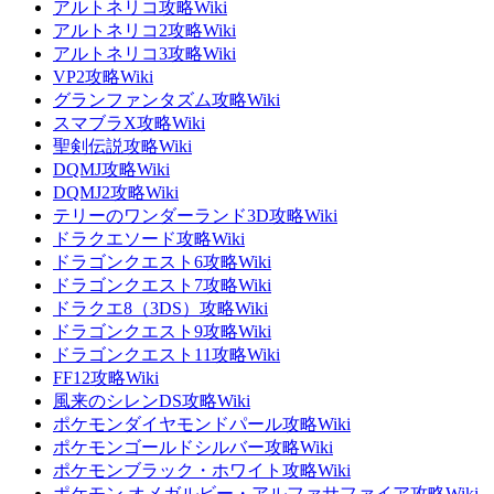
アルトネリコ攻略Wiki
アルトネリコ2攻略Wiki
アルトネリコ3攻略Wiki
VP2攻略Wiki
グランファンタズム攻略Wiki
スマブラX攻略Wiki
聖剣伝説攻略Wiki
DQMJ攻略Wiki
DQMJ2攻略Wiki
テリーのワンダーランド3D攻略Wiki
ドラクエソード攻略Wiki
ドラゴンクエスト6攻略Wiki
ドラゴンクエスト7攻略Wiki
ドラクエ8（3DS）攻略Wiki
ドラゴンクエスト9攻略Wiki
ドラゴンクエスト11攻略Wiki
FF12攻略Wiki
風来のシレンDS攻略Wiki
ポケモンダイヤモンドパール攻略Wiki
ポケモンゴールドシルバー攻略Wiki
ポケモンブラック・ホワイト攻略Wiki
ポケモン オメガルビー・アルファサファイア攻略Wiki