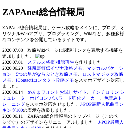
ZAPAnet総合情報局
ZAPAnet総合情報局は、ゲーム攻略をメインに、ブログ、オ
リジナルWebアプリ、プログラミング、Wikiなど、多種多様
なコンテンツを公開しているサイトです。
2020.07.08 攻略Wikiページに関連リンクを表示する機能を
追加しました。
2020.07.01
ステルス将棋 棋譜再生
を作りました！
2020.06.20
降魔霊符伝イヅナ攻略メモ
、
マジカルバケーシ
ョン 5つの星がならぶとき攻略メモ
、
ロストマジック攻略
メモ
、
[Contact]コンタクト攻略メモ
をスマホデザイン対応し
ました。
2020.06.14
めんまフォントお試しサイト
、
チンチロリン シ
ミュレータ
、
ホビロン パスワード強化メーカー
、
色読みト
レーニング
をスマホ対応させました。
J-POP最新人気曲ラン
キング100
の表示を改良しました。
2020.06.11 ZAPAnet総合情報局のトップページ（このペー
ジです）のデザインをリニューアルしました！
J-POP最新人