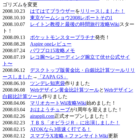
ゴリズムを変更
2008.10.23
はてはてブラウザー
を
リリースしました！
2008.10.10
東京ゲームショウ2008レポートその1
2008.10.07
レイトン教授と最後の時間旅行攻略Wiki
スター
ト！
2008.09.13
ポケットモンスタープラチナ
発売！
2008.08.28
Aspire oneレビュー
2008.07.24
パワプロ15攻略メモ
2008.07.19
レコ腕〜レコーディング腕立て伏せ公式サイ
ト〜
2008.06.12
デスクトップ版黄金比・白銀比計算ツールリリ
ースしました
→
「ZAPA GS」
2008.06.10
ツンデレ知恵袋
作りました
2008.06.08
Webデザイン黄金比計算ツール
と
Webデザイン
白銀比計算ツール
作りました
2008.04.06
マリオカートWii攻略Wiki
始めました！
2008.03.04
おはようチューブ
が1周年を迎えました！
2008.02.26
airappli.com
正式オープンしました！
2008.02.23
ＴＢＳ「オビラジＲ」に出演しました！
2008.02.15
ATOKなら3倍速く打てる！
2008.02.12
スマブラX攻略＋ファンサイトWiki
更新