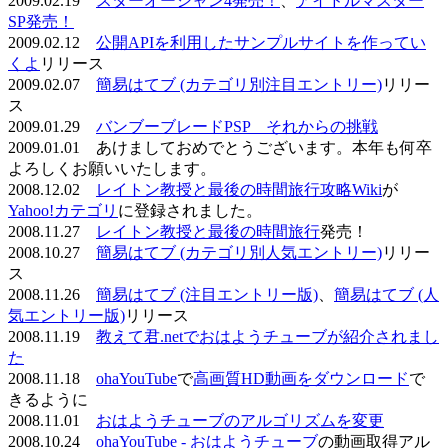
2009.02.19
スターオーシャン4発売！
、
アイドルマスター
SP発売！
2009.02.12
公開APIを利用したサンプルサイトを作ってい
くよ
リリース
2009.02.07
簡易はてブ (カテゴリ別注目エントリー)
リリー
ス
2009.01.29
バンブーブレードPSP それからの挑戦
2009.01.01 あけましておめでとうございます。本年も何卒
よろしくお願いいたします。
2008.12.02
レイトン教授と最後の時間旅行攻略Wiki
が
Yahoo!カテゴリ
に登録されました。
2008.11.27
レイトン教授と最後の時間旅行
発売！
2008.10.27
簡易はてブ (カテゴリ別人気エントリー)
リリー
ス
2008.11.26
簡易はてブ (注目エントリー版)
、
簡易はてブ (人
気エントリー版)
リリース
2008.11.19
教えて君.netでおはようチューブが紹介されまし
た
2008.11.18
ohaYouTube
で
高画質HD動画をダウンロード
で
きるように
2008.11.01
おはようチューブのアルゴリズムを変更
2008.10.24
ohaYouTube - おはようチューブ
の動画取得アル