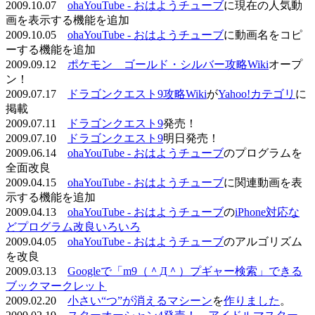
2009.10.07
ohaYouTube - おはようチューブ
に現在の人気動
画を表示する機能を追加
2009.10.05
ohaYouTube - おはようチューブ
に動画名をコピ
ーする機能を追加
2009.09.12
ポケモン ゴールド・シルバー攻略Wiki
オープ
ン！
2009.07.17
ドラゴンクエスト9攻略Wiki
が
Yahoo!カテゴリ
に
掲載
2009.07.11
ドラゴンクエスト9
発売！
2009.07.10
ドラゴンクエスト9
明日発売！
2009.06.14
ohaYouTube - おはようチューブ
のプログラムを
全面改良
2009.04.15
ohaYouTube - おはようチューブ
に関連動画を表
示する機能を追加
2009.04.13
ohaYouTube - おはようチューブ
の
iPhone対応な
どプログラム改良いろいろ
2009.04.05
ohaYouTube - おはようチューブ
のアルゴリズム
を改良
2009.03.13
Googleで「m9（＾Д＾）プギャー検索」できる
ブックマークレット
2009.02.20
小さい“つ”が消えるマシーン
を
作りました
。