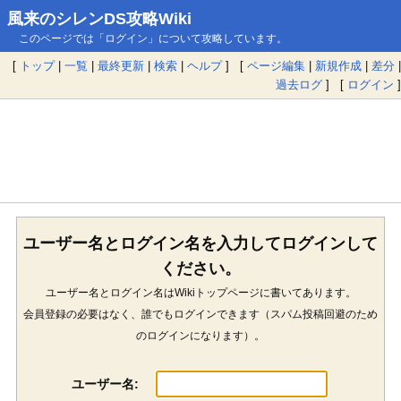
風来のシレンDS攻略Wiki
このページでは「ログイン」について攻略しています。
[
トップ
|
一覧
|
最終更新
|
検索
|
ヘルプ
] [
ページ編集
|
新規作成
|
差分
|
過去ログ
] [
ログイン
]
ユーザー名とログイン名を入力してログインして
ください。
ユーザー名とログイン名はWikiトップページに書いてあります。
会員登録の必要はなく、誰でもログインできます（スパム投稿回避のため
のログインになります）。
ユーザー名: