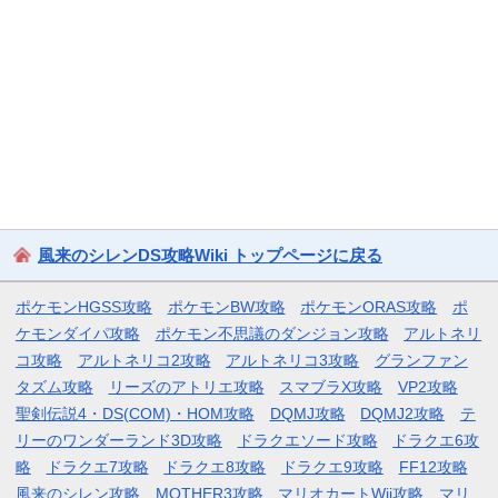
風来のシレンDS攻略Wiki トップページに戻る
ポケモンHGSS攻略
ポケモンBW攻略
ポケモンORAS攻略
ポ
ケモンダイパ攻略
ポケモン不思議のダンジョン攻略
アルトネリ
コ攻略
アルトネリコ2攻略
アルトネリコ3攻略
グランファン
タズム攻略
リーズのアトリエ攻略
スマブラX攻略
VP2攻略
聖剣伝説4・DS(COM)・HOM攻略
DQMJ攻略
DQMJ2攻略
テ
リーのワンダーランド3D攻略
ドラクエソード攻略
ドラクエ6攻
略
ドラクエ7攻略
ドラクエ8攻略
ドラクエ9攻略
FF12攻略
風来のシレン攻略
MOTHER3攻略
マリオカートWii攻略
マリ