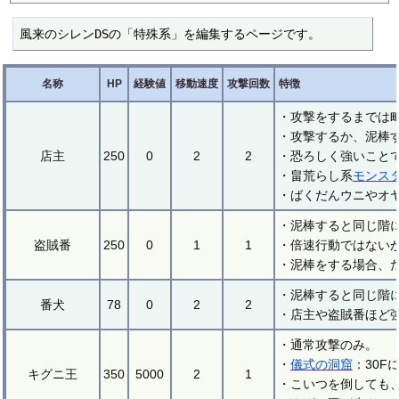
風来のシレンDSの「特殊系」を編集するページです。
名称
HP
経験値
移動速度
攻撃回数
特徴
・攻撃をするまでは
・攻撃するか、泥棒
店主
250
0
2
2
・恐ろしく強いこと
・畠荒らし系
モンス
・ばくだんウニやオ
・泥棒すると同じ階
盗賊番
250
0
1
1
・倍速行動ではない
・泥棒をする場合、
・泥棒すると同じ階
番犬
78
0
2
2
・店主や盗賊番ほど
・通常攻撃のみ。
・
儀式の洞窟
：30
キグニ王
350
5000
2
1
・こいつを倒しても