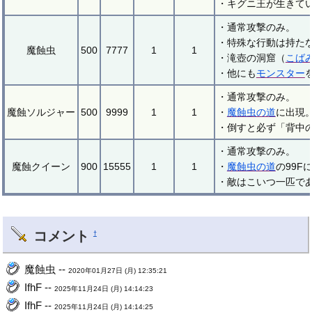
・キグニ王が生きて
・通常攻撃のみ。
・特殊な行動は持た
魔蝕虫
500
7777
1
1
・滝壺の洞窟（
こば
・他にも
モンスター
・通常攻撃のみ。
魔蝕ソルジャー
500
9999
1
1
・
魔蝕虫の道
に出現
・倒すと必ず「背中
・通常攻撃のみ。
魔蝕クイーン
900
15555
1
1
・
魔蝕虫の道
の99
・敵はこいつ一匹で
コメント
†
魔蝕虫 --
2020年01月27日 (月) 12:35:21
IfhF --
2025年11月24日 (月) 14:14:23
IfhF --
2025年11月24日 (月) 14:14:25