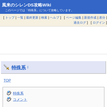
風来のシレンDS攻略Wiki
このページでは「特殊系」について攻略しています。
[
トップ
|
一覧
|
最終更新
|
検索
|
ヘルプ
] [
ページ編集
|
新規作成
|
差分
|
過去ログ
] [
ログイン
]
特殊系
†
TOP
特殊系
コメント