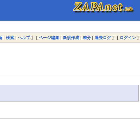
新
|
検索
|
ヘルプ
] [
ページ編集
|
新規作成
|
差分
|
過去ログ
] [
ログイン
]