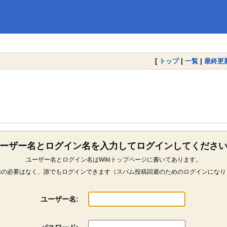
[
トップ
|
一覧
|
最終更
ーザー名とログイン名を入力してログインしてくださ
ユーザー名とログイン名はWikiトップページに書いてあります。
録の必要はなく、誰でもログインできます（スパム投稿回避のためのログインになり
ユーザー名: