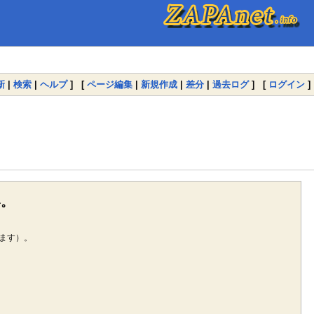
新
|
検索
|
ヘルプ
] [
ページ編集
|
新規作成
|
差分
|
過去ログ
] [
ログイン
]
い。
ます）。