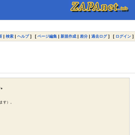
新
|
検索
|
ヘルプ
] [
ページ編集
|
新規作成
|
差分
|
過去ログ
] [
ログイン
]
い。
ます）。