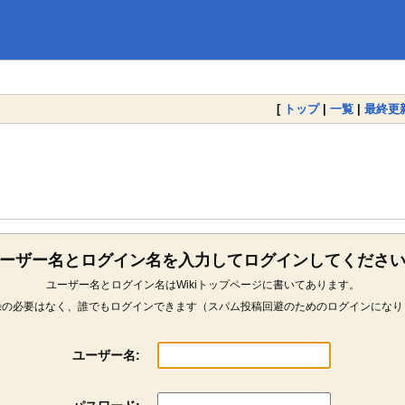
[
トップ
|
一覧
|
最終更
ーザー名とログイン名を入力してログインしてくださ
ユーザー名とログイン名はWikiトップページに書いてあります。
録の必要はなく、誰でもログインできます（スパム投稿回避のためのログインになり
ユーザー名: