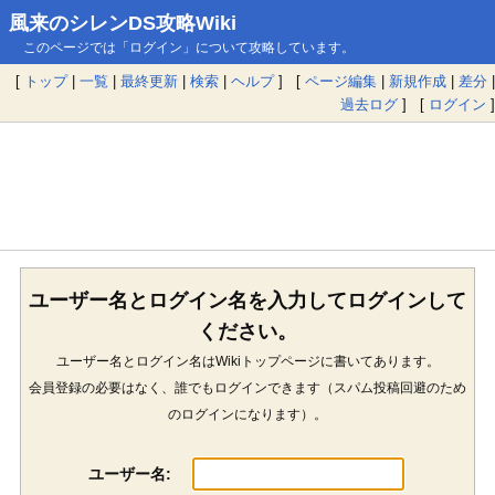
風来のシレンDS攻略Wiki
このページでは「ログイン」について攻略しています。
[
トップ
|
一覧
|
最終更新
|
検索
|
ヘルプ
] [
ページ編集
|
新規作成
|
差分
|
過去ログ
] [
ログイン
]
ユーザー名とログイン名を入力してログインして
ください。
ユーザー名とログイン名はWikiトップページに書いてあります。
会員登録の必要はなく、誰でもログインできます（スパム投稿回避のため
のログインになります）。
ユーザー名: