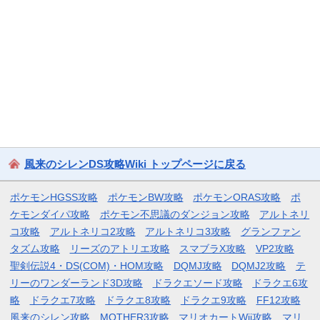
風来のシレンDS攻略Wiki トップページに戻る
ポケモンHGSS攻略
ポケモンBW攻略
ポケモンORAS攻略
ポ
ケモンダイパ攻略
ポケモン不思議のダンジョン攻略
アルトネリ
コ攻略
アルトネリコ2攻略
アルトネリコ3攻略
グランファン
タズム攻略
リーズのアトリエ攻略
スマブラX攻略
VP2攻略
聖剣伝説4・DS(COM)・HOM攻略
DQMJ攻略
DQMJ2攻略
テ
リーのワンダーランド3D攻略
ドラクエソード攻略
ドラクエ6攻
略
ドラクエ7攻略
ドラクエ8攻略
ドラクエ9攻略
FF12攻略
風来のシレン攻略
MOTHER3攻略
マリオカートWii攻略
マリ