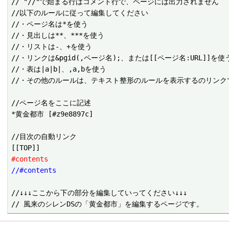
// "//"で始まる行はコメント行で、ページには出力されません

//以下のルールに従って編集してください

//・ページ名は*を使う

//・見出しは**、***を使う

//・リストは-、+を使う

//・リンクは&pgid(,ページ名);、または[[ページ名:URL]]を使う
//・表は|a|b|、,a,bを使う

//・その他のルールは、テキスト整形のルールを表示するのリンクで
//ページ名をここに記述

*黄金都市 [#z9e8897c]

//目次の自動リンク

#contents
//#contents
//↓↓↓ここから下の部分を編集していってください↓↓↓
