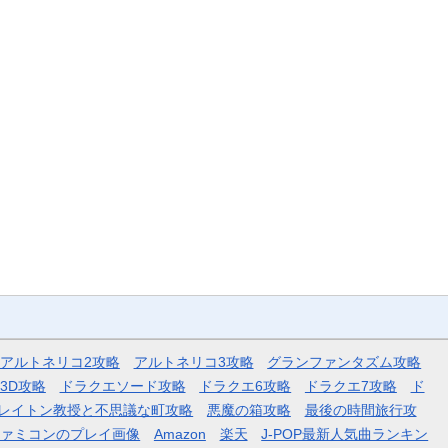
アルトネリコ2攻略
アルトネリコ3攻略
グランファンタズム攻略
3D攻略
ドラクエソード攻略
ドラクエ6攻略
ドラクエ7攻略
ド
レイトン教授と不思議な町攻略
悪魔の箱攻略
最後の時間旅行攻
ファミコンのプレイ画像
Amazon
楽天
J-POP最新人気曲ランキン