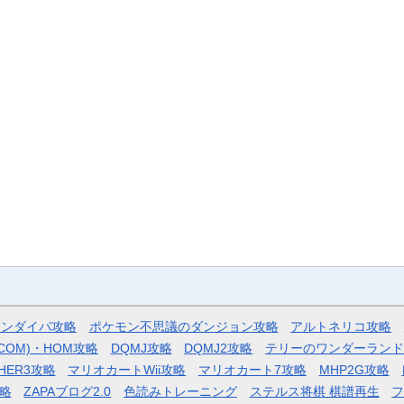
モンダイパ攻略
ポケモン不思議のダンジョン攻略
アルトネリコ攻略
COM)・HOM攻略
DQMJ攻略
DQMJ2攻略
テリーのワンダーランド
HER3攻略
マリオカートWii攻略
マリオカート7攻略
MHP2G攻略
略
ZAPAブログ2.0
色読みトレーニング
ステルス将棋 棋譜再生