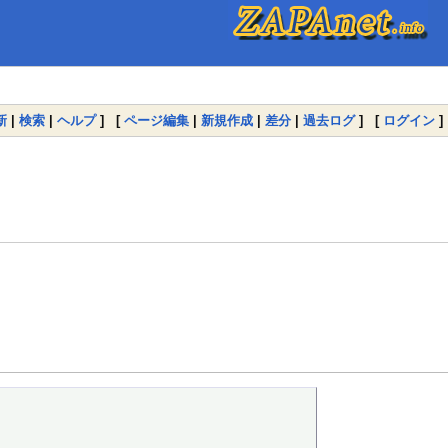
新
|
検索
|
ヘルプ
] [
ページ編集
|
新規作成
|
差分
|
過去ログ
] [
ログイン
]