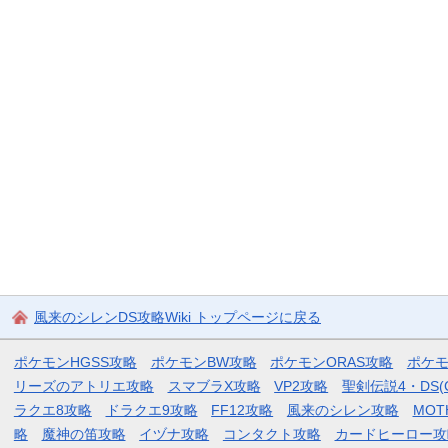
風来のシレンDS攻略Wiki トップページに戻る
ポケモンHGSS攻略
ポケモンBW攻略
ポケモンORAS攻略
ポケ
リーズのアトリエ攻略
スマブラX攻略
VP2攻略
聖剣伝説4・DS(
ラクエ8攻略
ドラクエ9攻略
FF12攻略
風来のシレン攻略
MOT
略
魔神の笛攻略
イヅナ攻略
コンタクト攻略
カードヒーロー攻