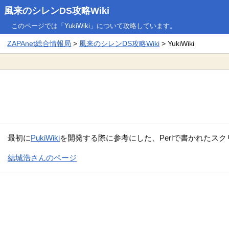
風来のシレンDS攻略Wiki
このページでは「YukiWiki」について攻略しています。
ZAPAnet総合情報局
>
風来のシレンDS攻略Wiki
> YukiWiki
最初に
PukiWiki
を開発する際に参考にした、Perlで書かれたス
結城浩さんのページ