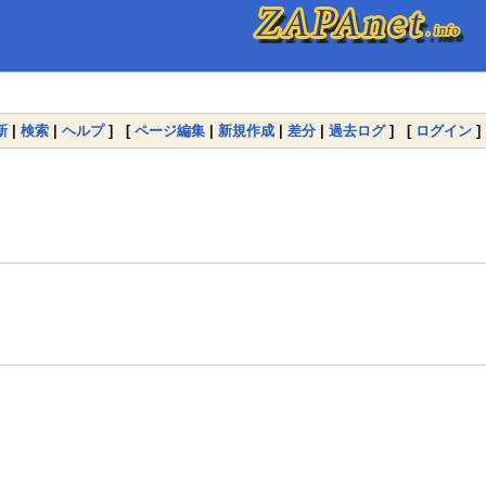
新
|
検索
|
ヘルプ
] [
ページ編集
|
新規作成
|
差分
|
過去ログ
] [
ログイン
]