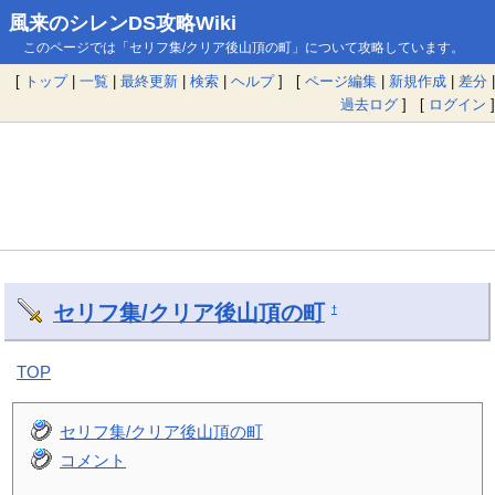
風来のシレンDS攻略Wiki
このページでは「セリフ集/クリア後山頂の町」について攻略しています。
[
トップ
|
一覧
|
最終更新
|
検索
|
ヘルプ
] [
ページ編集
|
新規作成
|
差分
|
過去ログ
] [
ログイン
]
セリフ集/クリア後山頂の町
†
TOP
セリフ集/クリア後山頂の町
コメント