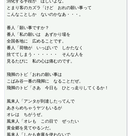
消化する手段が　ほしいよな。

とまり客のカズラ「けど　おれの願い事って

こんなことしか　ないのかなあ・・・。

番人「願い事ですか？

番人「私の願いは　あずかり場を

全国各地に　広めることです。

番人「荷物が　いっぱいで　しかたなく

捨ててしまう・・・・・・　そんな人を

見るたびに　私の心は痛むのです。

飛脚のトビ「おれの願い事は

こばみ谷一番の飛脚に　なることだぜ。

飛脚のトビ「さあ　今日も　ひとっ走りしてくるか！

風来人「アンタが到達したってんで

あきらめちゃうヤツもいるが

オレは　ちがうぜ。

風来人「オレも　この目で　ぜったい

黄金郷を見てやるンだ。

風来人「しかも倉庫を使わないで
