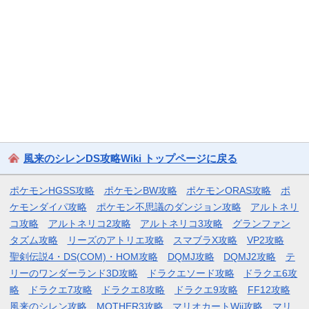
風来のシレンDS攻略Wiki トップページに戻る
ポケモンHGSS攻略
ポケモンBW攻略
ポケモンORAS攻略
ポ
ケモンダイパ攻略
ポケモン不思議のダンジョン攻略
アルトネリ
コ攻略
アルトネリコ2攻略
アルトネリコ3攻略
グランファン
タズム攻略
リーズのアトリエ攻略
スマブラX攻略
VP2攻略
聖剣伝説4・DS(COM)・HOM攻略
DQMJ攻略
DQMJ2攻略
テ
リーのワンダーランド3D攻略
ドラクエソード攻略
ドラクエ6攻
略
ドラクエ7攻略
ドラクエ8攻略
ドラクエ9攻略
FF12攻略
風来のシレン攻略
MOTHER3攻略
マリオカートWii攻略
マリ