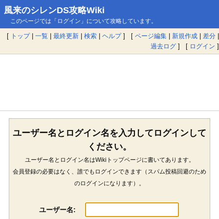
風来のシレンDS攻略Wiki
このページでは「ログイン」について攻略しています。
[
トップ
|
一覧
|
最終更新
|
検索
|
ヘルプ
] [
ページ編集
|
新規作成
|
差分
|
過去ログ
] [
ログイン
]
ユーザー名とログイン名を入力してログインして
ください。
ユーザー名とログイン名はWikiトップページに書いてあります。
会員登録の必要はなく、誰でもログインできます（スパム投稿回避のため
のログインになります）。
ユーザー名: