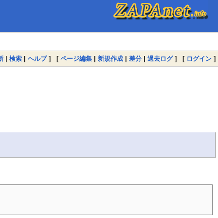
新
|
検索
|
ヘルプ
] [
ページ編集
|
新規作成
|
差分
|
過去ログ
] [
ログイン
]