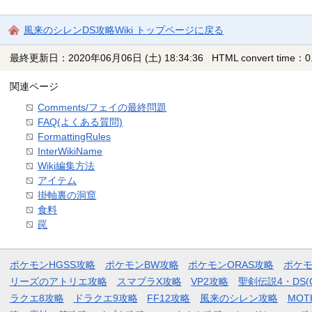
風来のシレンDS攻略Wiki トップページに戻る
最終更新日：2020年06月06日 (土) 18:34:36
HTML convert time：0.
関連ページ
Comments/フェイの最終問題
FAQ(よくある質問)
FormattingRules
InterWikiName
Wiki編集方法
アイテム
掛軸裏の洞窟
食料
罠
ポケモンHGSS攻略
ポケモンBW攻略
ポケモンORAS攻略
ポケ
リーズのアトリエ攻略
スマブラX攻略
VP2攻略
聖剣伝説4・DS(
ラクエ8攻略
ドラクエ9攻略
FF12攻略
風来のシレン攻略
MOT