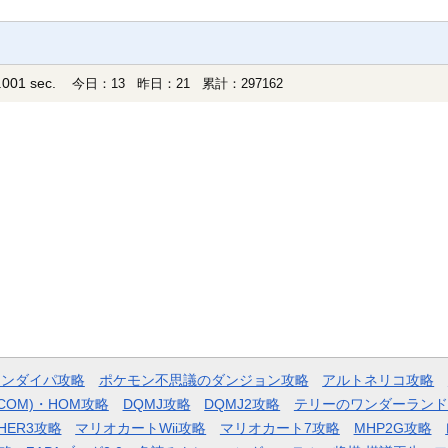
001 sec.
今日：13 昨日：21 累計：297162
モンダイパ攻略
ポケモン不思議のダンジョン攻略
アルトネリコ攻略
COM)・HOM攻略
DQMJ攻略
DQMJ2攻略
テリーのワンダーランド
HER3攻略
マリオカートWii攻略
マリオカート7攻略
MHP2G攻略