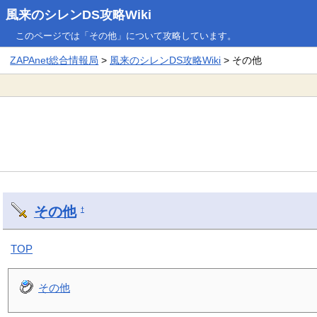
風来のシレンDS攻略Wiki
このページでは「その他」について攻略しています。
ZAPAnet総合情報局
>
風来のシレンDS攻略Wiki
> その他
その他
†
TOP
その他