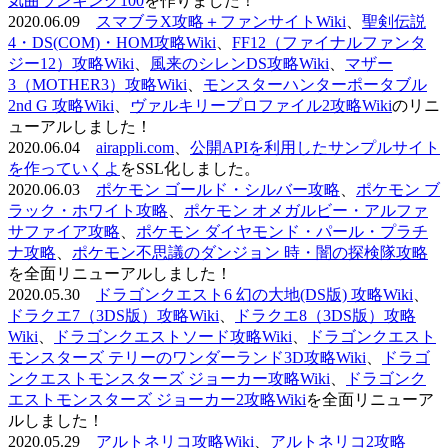
気曲ランキング100
を作りました！
2020.06.09
スマブラX攻略＋ファンサイトWiki
、
聖剣伝説
4・DS(COM)・HOM攻略Wiki
、
FF12（ファイナルファンタ
ジー12）攻略Wiki
、
風来のシレンDS攻略Wiki
、
マザー
3（MOTHER3）攻略Wiki
、
モンスターハンターポータブル
2nd G 攻略Wiki
、
ヴァルキリープロファイル2攻略Wiki
のリニ
ューアルしました！
2020.06.04
airappli.com
、
公開APIを利用したサンプルサイト
を作っていくよ
をSSL化しました。
2020.06.03
ポケモン ゴールド・シルバー攻略
、
ポケモン ブ
ラック・ホワイト攻略
、
ポケモン オメガルビー・アルファ
サファイア攻略
、
ポケモン ダイヤモンド・パール・プラチ
ナ攻略
、
ポケモン不思議のダンジョン 時・闇の探検隊攻略
を全面リニューアルしました！
2020.05.30
ドラゴンクエスト6 幻の大地(DS版) 攻略Wiki
、
ドラクエ7（3DS版）攻略Wiki
、
ドラクエ8（3DS版）攻略
Wiki
、
ドラゴンクエストソード攻略Wiki
、
ドラゴンクエスト
モンスターズ テリーのワンダーランド3D攻略Wiki
、
ドラゴ
ンクエストモンスターズ ジョーカー攻略Wiki
、
ドラゴンク
エストモンスターズ ジョーカー2攻略Wiki
を全面リニューア
ルしました！
2020.05.29
アルトネリコ攻略Wiki
、
アルトネリコ2攻略