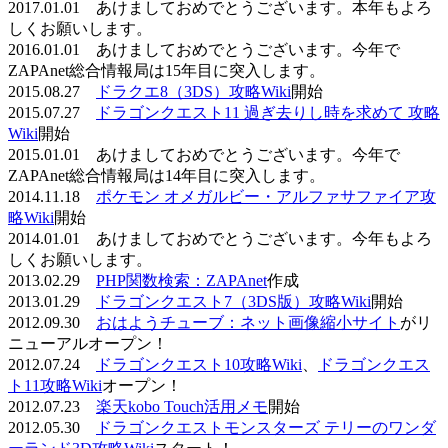
2017.01.01 あけましておめでとうございます。本年もよろ
しくお願いします。
2016.01.01 あけましておめでとうございます。今年で
ZAPAnet総合情報局は15年目に突入します。
2015.08.27
ドラクエ8（3DS）攻略Wiki
開始
2015.07.27
ドラゴンクエスト11 過ぎ去りし時を求めて 攻略
Wiki
開始
2015.01.01 あけましておめでとうございます。今年で
ZAPAnet総合情報局は14年目に突入します。
2014.11.18
ポケモン オメガルビー・アルファサファイア攻
略Wiki
開始
2014.01.01 あけましておめでとうございます。今年もよろ
しくお願いします。
2013.02.29
PHP関数検索：ZAPAnet
作成
2013.01.29
ドラゴンクエスト7（3DS版）攻略Wiki
開始
2012.09.30
おはようチューブ：ネット画像縮小サイト
がリ
ニューアルオープン！
2012.07.24
ドラゴンクエスト10攻略Wiki
、
ドラゴンクエス
ト11攻略Wiki
オープン！
2012.07.23
楽天kobo Touch活用メモ
開始
2012.05.30
ドラゴンクエストモンスターズ テリーのワンダ