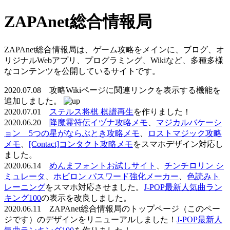
ZAPAnet総合情報局
ZAPAnet総合情報局は、ゲーム攻略をメインに、ブログ、オ
リジナルWebアプリ、プログラミング、Wikiなど、多種多様
なコンテンツを公開しているサイトです。
2020.07.08 攻略Wikiページに関連リンクを表示する機能を
追加しました。
2020.07.01
ステルス将棋 棋譜再生
を作りました！
2020.06.20
降魔霊符伝イヅナ攻略メモ
、
マジカルバケーシ
ョン 5つの星がならぶとき攻略メモ
、
ロストマジック攻略
メモ
、
[Contact]コンタクト攻略メモ
をスマホデザイン対応し
ました。
2020.06.14
めんまフォントお試しサイト
、
チンチロリン シ
ミュレータ
、
ホビロン パスワード強化メーカー
、
色読みト
レーニング
をスマホ対応させました。
J-POP最新人気曲ラン
キング100
の表示を改良しました。
2020.06.11 ZAPAnet総合情報局のトップページ（このペー
ジです）のデザインをリニューアルしました！
J-POP最新人