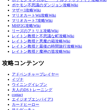
ポケモン不思議のダンジョン攻略Wiki
マザー3攻略Wiki
マリオカートWii攻略Wiki
マリオカート7攻略Wiki
MHP2G攻略Wiki
リーズのアトリエ攻略Wiki
レイトン教授と不思議な町攻略Wiki
レイトン教授と悪魔の箱攻略Wiki
レイトン教授と最後の時間旅行攻略Wiki
レイトン教授と魔神の笛攻略Wiki
攻略コンテンツ
アドベンチャープレイヤー
イヅナ
ウイニングイレブン
大人のDSトレーニング
contact
エイジオブエンパイア3
カードヒーロー
サルゲッチュ