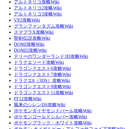
アルトネリコ攻略Wiki
アルトネリコ2攻略Wiki
アルトネリコ3攻略Wiki
VP2攻略Wiki
グランファンタズム攻略Wiki
スマブラX攻略Wiki
聖剣伝説攻略Wiki
DQMJ攻略Wiki
DQMJ2攻略Wiki
テリーのワンダーランド3D攻略Wiki
ドラクエソード攻略Wiki
ドラゴンクエスト6攻略Wiki
ドラゴンクエスト7攻略Wiki
ドラクエ8（3DS）攻略Wiki
ドラゴンクエスト9攻略Wiki
ドラゴンクエスト11攻略Wiki
FF12攻略Wiki
風来のシレンDS攻略Wiki
ポケモンダイヤモンドパール攻略Wiki
ポケモンゴールドシルバー攻略Wiki
ポケモンブラック・ホワイト攻略Wiki
ポケモン オメガルビー・アルファサファイア攻略Wiki