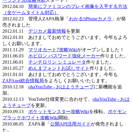
ーランド3D攻略Wiki
スタート！
2012.04.10
簡単にファミコンのプレイ画像を入手する方法
（全ゲームタイトル対応）
2012.02.23 管理人ZAPA執筆「
わかる!iPhoneカメラ
」が発
売されました
2012.01.11
デジカメ最新情報
を更新
2012.01.01 あけましておめでとうございます。今年もよろ
しくお願いします。
2011.11.29
マリオカート7攻略Wiki
がオープンしました！
2011.06.03
ホビロン パスワード強化メーカー
作りました。
2011.06.01
チンチロリン シミュレータ
作りました。
2011.05.27
めんまフォントお試しサイト
作りました。
2011.01.01 あけましておめでとうございます。今年も
ZAPAnet総合情報局
をよろしくお願いいたします。
2010.12.18
ohaYouTube - おはようチューブ
に新機能を追
加。
2010.12.13 YouTube仕様変更に合わせて、
ohaYouTube - おは
ようチューブ
を更新。
2010.09.13
ポケットモンスター攻略Wiki
を移転。
ポケモン
ブラックホワイト攻略Wiki
開始。
2010.08.05 ZAPA著「
公開API活用ガイド
が発売されまし
た。