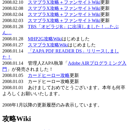
2008.02.10
スマブラX攻略＋ファンサイトWiki
更新
2008.02.08
スマブラX攻略＋ファンサイトWiki
更新
2008.02.04
スマブラX攻略＋ファンサイトWiki
更新
2008.02.03
スマブラX攻略＋ファンサイトWiki
更新
2008.01.28
TBS「オビラジR」に出演しました！…たぶ
ん…
2008.01.28
MHP2G攻略Wiki
はじめました
2008.01.27
スマブラX攻略Wiki
はじめました
2008.01.14
「ZAPA PDF READER DS」リリースしまし
た！
2008.01.14 管理人ZAPA執筆「
Adobe AIRプログラミング入
門
」が発売されました！
2008.01.05
カードヒーロー攻略
更新
2008.01.03 カードヒーロー攻略更新
2008.01.01 あけましておめでとうございます。本年も何卒
よろしくお願いいたします。
2008年1月以降の更新履歴のみ表示しています。
攻略Wiki