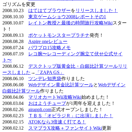
ゴリズムを変更
2008.10.23
はてはてブラウザー
を
リリースしました！
2008.10.10
東京ゲームショウ2008レポートその1
2008.10.07
レイトン教授と最後の時間旅行攻略Wiki
スター
ト！
2008.09.13
ポケットモンスタープラチナ
発売！
2008.08.28
Aspire oneレビュー
2008.07.24
パワプロ15攻略メモ
2008.07.19
レコ腕〜レコーディング腕立て伏せ公式サイ
ト〜
2008.06.12
デスクトップ版黄金比・白銀比計算ツールリリ
ースしました
→
「ZAPA GS」
2008.06.10
ツンデレ知恵袋
作りました
2008.06.08
Webデザイン黄金比計算ツール
と
Webデザイン
白銀比計算ツール
作りました
2008.04.06
マリオカートWii攻略Wiki
始めました！
2008.03.04
おはようチューブ
が1周年を迎えました！
2008.02.26
airappli.com
正式オープンしました！
2008.02.23
ＴＢＳ「オビラジＲ」に出演しました！
2008.02.15
ATOKなら3倍速く打てる！
2008.02.12
スマブラX攻略＋ファンサイトWiki
更新