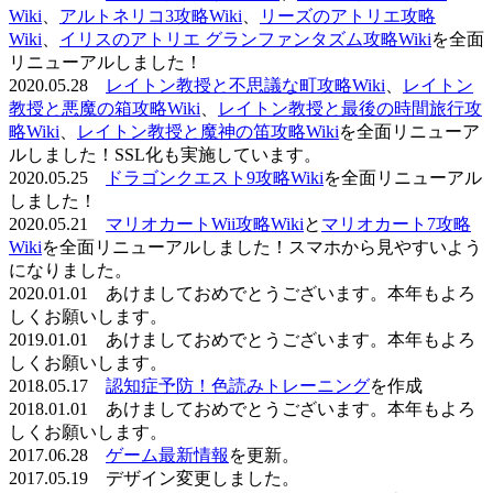
Wiki
、
アルトネリコ3攻略Wiki
、
リーズのアトリエ攻略
Wiki
、
イリスのアトリエ グランファンタズム攻略Wiki
を全面
リニューアルしました！
2020.05.28
レイトン教授と不思議な町攻略Wiki
、
レイトン
教授と悪魔の箱攻略Wiki
、
レイトン教授と最後の時間旅行攻
略Wiki
、
レイトン教授と魔神の笛攻略Wiki
を全面リニューア
ルしました！SSL化も実施しています。
2020.05.25
ドラゴンクエスト9攻略Wiki
を全面リニューアル
しました！
2020.05.21
マリオカートWii攻略Wiki
と
マリオカート7攻略
Wiki
を全面リニューアルしました！スマホから見やすいよう
になりました。
2020.01.01 あけましておめでとうございます。本年もよろ
しくお願いします。
2019.01.01 あけましておめでとうございます。本年もよろ
しくお願いします。
2018.05.17
認知症予防！色読みトレーニング
を作成
2018.01.01 あけましておめでとうございます。本年もよろ
しくお願いします。
2017.06.28
ゲーム最新情報
を更新。
2017.05.19 デザイン変更しました。