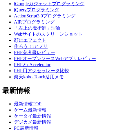
iGoogleガジェットプログラミング
jQueryプログラミング
ActionScript3.0プログラミング
AIRプログラミング
「左上の魔術師」理論
Webサイトのスクリーンショット
顔にエフェクト
作ろう！iアプリ
PHP参考書レビュー
PHPオープンソースWebアプリレビュー
PHPとeAccelerator
PHP用アクセラレータ比較
楽天kobo Touch活用メモ
最新情報
最新情報TOP
ゲーム最新情報
ケータイ最新情報
デジカメ最新情報
PC最新情報