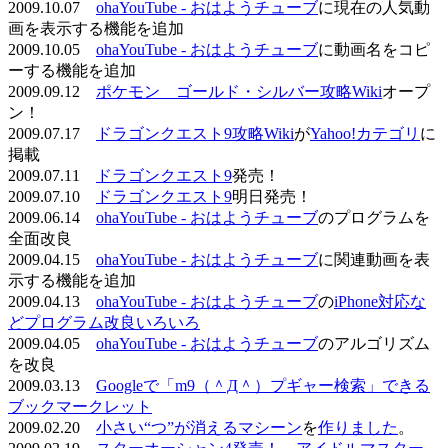
2009.10.07
ohaYouTube - おはようチューブ
に現在の人気動
画を表示する機能を追加
2009.10.05
ohaYouTube - おはようチューブ
に動画名をコピ
ーする機能を追加
2009.09.12
ポケモン ゴールド・シルバー攻略Wiki
オープ
ン！
2009.07.17
ドラゴンクエスト9攻略Wiki
が
Yahoo!カテゴリ
に
掲載
2009.07.11
ドラゴンクエスト9
発売！
2009.07.10
ドラゴンクエスト9
明日発売！
2009.06.14
ohaYouTube - おはようチューブ
のプログラムを
全面改良
2009.04.15
ohaYouTube - おはようチューブ
に関連動画を表
示する機能を追加
2009.04.13
ohaYouTube - おはようチューブ
の
iPhone対応な
どプログラム改良いろいろ
2009.04.05
ohaYouTube - おはようチューブ
のアルゴリズム
を改良
2009.03.13
Googleで「m9（＾Д＾）プギャー検索」できる
ブックマークレット
2009.02.20
小さい“つ”が消えるマシーン
を
作りました
。