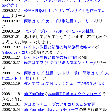
2009.02.19
スターオーシャン4発売！
、
アイドルマスター
SP発売！
2009.02.12
公開APIを利用したサンプルサイトを作ってい
くよ
リリース
2009.02.07
簡易はてブ (カテゴリ別注目エントリー)
リリー
ス
2009.01.29
バンブーブレードPSP それからの挑戦
2009.01.01 あけましておめでとうございます。本年も何卒
よろしくお願いいたします。
2008.12.02
レイトン教授と最後の時間旅行攻略Wiki
が
Yahoo!カテゴリ
に登録されました。
2008.11.27
レイトン教授と最後の時間旅行
発売！
2008.10.27
簡易はてブ (カテゴリ別人気エントリー)
リリー
ス
2008.11.26
簡易はてブ (注目エントリー版)
、
簡易はてブ (人
気エントリー版)
リリース
2008.11.19
教えて君.netでおはようチューブが紹介されまし
た
2008.11.18
ohaYouTube
で
高画質HD動画をダウンロード
で
きるように
2008.11.01
おはようチューブのアルゴリズムを変更
2008.10.24
ohaYouTube - おはようチューブ
の動画取得アル