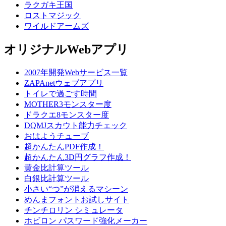
ラクガキ王国
ロストマジック
ワイルドアームズ
オリジナルWebアプリ
2007年開発Webサービス一覧
ZAPAnetウェブアプリ
トイレで過ごす時間
MOTHER3モンスター度
ドラクエ8モンスター度
DQMJスカウト能力チェック
おはようチューブ
超かんたんPDF作成！
超かんたん3D円グラフ作成！
黄金比計算ツール
白銀比計算ツール
小さい“つ”が消えるマシーン
めんまフォントお試しサイト
チンチロリン シミュレータ
ホビロン パスワード強化メーカー