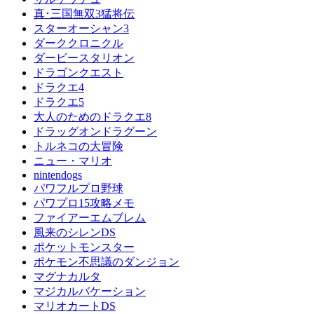
真･三国無双3猛将伝
スターオーシャン3
ダーククロニクル
ダービースタリオン
ドラゴンクエスト
ドラクエ4
ドラクエ5
大人のためのドラクエ8
ドラッグオンドラグーン
トルネコの大冒険
ニュー・マリオ
nintendogs
パワフルプロ野球
パワプロ15攻略メモ
ファイアーエムブレム
風来のシレンDS
ポケットモンスター
ポケモン不思議のダンジョン
マグナカルタ
マジカルバケーション
マリオカートDS