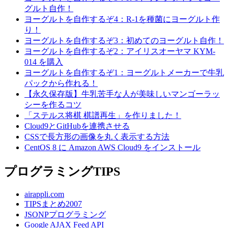
グルト自作！
ヨーグルトを自作するぞ4：R-1を種菌にヨーグルト作
り！
ヨーグルトを自作するぞ3：初めてのヨーグルト自作！
ヨーグルトを自作するぞ2：アイリスオーヤマ KYM-
014 を購入
ヨーグルトを自作するぞ1：ヨーグルトメーカーで牛乳
パックから作れる！
【永久保存版】牛乳苦手な人が美味しいマンゴーラッ
シーを作るコツ
「ステルス将棋 棋譜再生」を作りました！
Cloud9とGitHubを連携させる
CSSで長方形の画像を丸く表示する方法
CentOS 8 に Amazon AWS Cloud9 をインストール
プログラミングTIPS
airappli.com
TIPSまとめ2007
JSONPプログラミング
Google AJAX Feed API