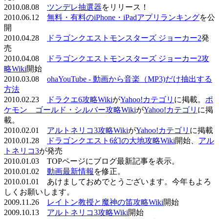
2010.08.08
ツンデレ抽選器
をリリース！
2010.06.12
無料・有料のiPhone・iPadアプリランキング
を公
開
2010.04.28
ドラゴンクエストモンスターズ ジョーカー2
発
売
2010.04.08
ドラゴンクエストモンスターズ ジョーカー2攻
略Wiki
開始
2010.03.08
ohaYouTube - 動画から音楽（MP3)だけ抽出する
方法
2010.02.23
ドラクエ6攻略Wiki
が
Yahoo!カテゴリ
に掲載。
ポ
ケモン ゴールド・シルバー攻略Wiki
が
Yahoo!カテゴリ
に掲
載。
2010.02.01
アルトネリコ3攻略Wiki
が
Yahoo!カテゴリ
に掲載
2010.01.28
ドラゴンクエスト6幻の大地攻略Wiki
開始、
アル
トネリコ3
が発売
2010.01.03 TOPページにブログ最新記事を表示。
2010.01.02
動画最新情報
を修正。
2010.01.01 あけましておめでとうございます。今年もよろ
しくお願いします。
2009.11.26
レイトン教授と魔神の笛攻略Wiki
開始
2009.10.13
アルトネリコ3攻略Wiki
開始