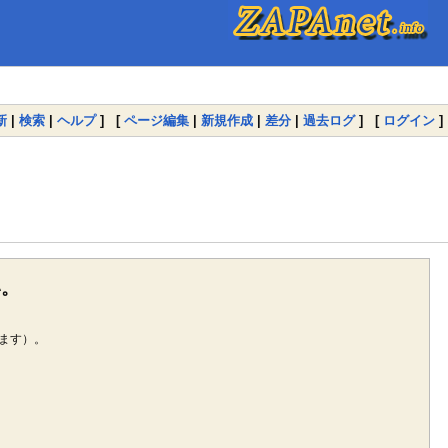
新
|
検索
|
ヘルプ
] [
ページ編集
|
新規作成
|
差分
|
過去ログ
] [
ログイン
]
い。
ます）。