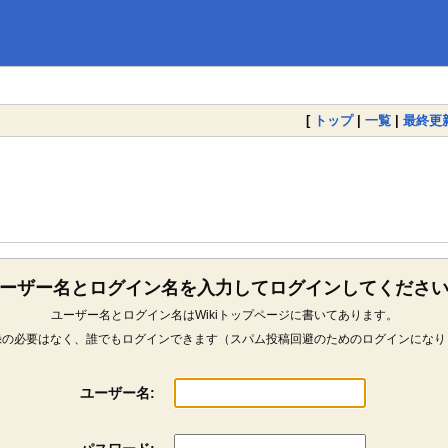
[
トップ
|
一覧
|
最終更
ーザー名とログイン名を入力してログインしてくださ
ユーザー名とログイン名はWikiトップページに書いてあります。
録の必要はなく、誰でもログインできます（スパム投稿回避のためのログインになり
ユーザー名: