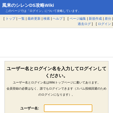
風来のシレンDS攻略Wiki
このページでは「ログイン」について攻略しています。
[
トップ
|
一覧
|
最終更新
|
検索
|
ヘルプ
] [
ページ編集
|
新規作成
|
差分
|
過去ログ
] [
ログイン
]
ユーザー名とログイン名を入力してログインして
ください。
ユーザー名とログイン名はWikiトップページに書いてあります。
会員登録の必要はなく、誰でもログインできます（スパム投稿回避のため
のログインになります）。
ユーザー名: