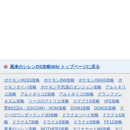
風来のシレンDS攻略Wiki トップページに戻る
ポケモンHGSS攻略
ポケモンBW攻略
ポケモンORAS攻略
ポ
ケモンダイパ攻略
ポケモン不思議のダンジョン攻略
アルトネリ
コ攻略
アルトネリコ2攻略
アルトネリコ3攻略
グランファン
タズム攻略
リーズのアトリエ攻略
スマブラX攻略
VP2攻略
聖剣伝説4・DS(COM)・HOM攻略
DQMJ攻略
DQMJ2攻略
テ
リーのワンダーランド3D攻略
ドラクエソード攻略
ドラクエ6攻
略
ドラクエ7攻略
ドラクエ8攻略
ドラクエ9攻略
FF12攻略
風来のシレン攻略
MOTHER3攻略
マリオカートWii攻略
マリ