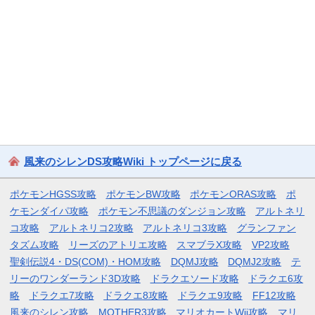
風来のシレンDS攻略Wiki トップページに戻る
ポケモンHGSS攻略
ポケモンBW攻略
ポケモンORAS攻略
ポ
ケモンダイパ攻略
ポケモン不思議のダンジョン攻略
アルトネリ
コ攻略
アルトネリコ2攻略
アルトネリコ3攻略
グランファン
タズム攻略
リーズのアトリエ攻略
スマブラX攻略
VP2攻略
聖剣伝説4・DS(COM)・HOM攻略
DQMJ攻略
DQMJ2攻略
テ
リーのワンダーランド3D攻略
ドラクエソード攻略
ドラクエ6攻
略
ドラクエ7攻略
ドラクエ8攻略
ドラクエ9攻略
FF12攻略
風来のシレン攻略
MOTHER3攻略
マリオカートWii攻略
マリ