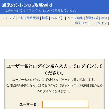
風来のシレンDS攻略Wiki
このページでは「ログイン」について攻略しています。
[
トップ
|
一覧
|
最終更新
|
検索
|
ヘルプ
] [
ページ編集
|
新規作成
|
差分
|
過去ログ
] [
ログイン
]
ユーザー名とログイン名を入力してログインして
ください。
ユーザー名とログイン名はWikiトップページに書いてあります。
会員登録の必要はなく、誰でもログインできます（スパム投稿回避のため
のログインになります）。
ユーザー名: