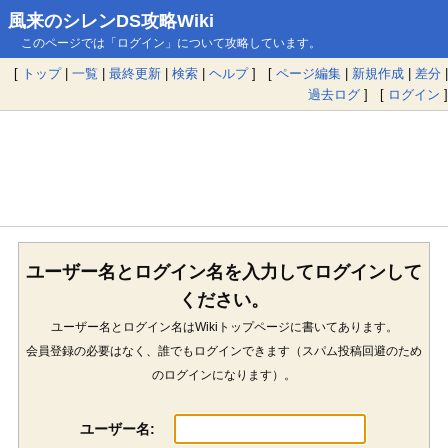
風来のシレンDS攻略Wiki
このページでは「ログイン」について攻略しています。
[
トップ
|
一覧
|
最終更新
|
検索
|
ヘルプ
] [
ページ編集
|
新規作成
|
差分
|
過去ログ
] [
ログイン
]
ユーザー名とログイン名を入力してログインして
ください。
ユーザー名とログイン名はWikiトップページに書いてあります。
会員登録の必要はなく、誰でもログインできます（スパム投稿回避のため
のログインになります）。
ユーザー名: