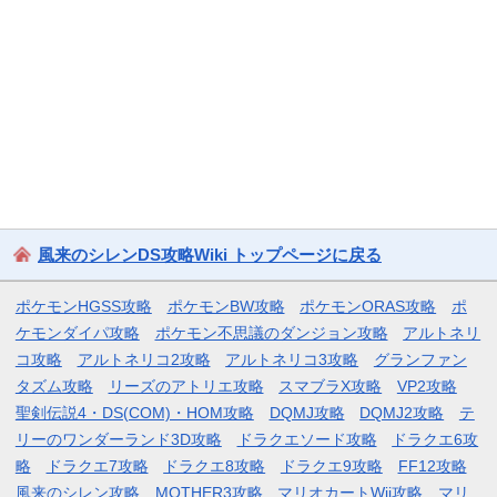
風来のシレンDS攻略Wiki トップページに戻る
ポケモンHGSS攻略
ポケモンBW攻略
ポケモンORAS攻略
ポ
ケモンダイパ攻略
ポケモン不思議のダンジョン攻略
アルトネリ
コ攻略
アルトネリコ2攻略
アルトネリコ3攻略
グランファン
タズム攻略
リーズのアトリエ攻略
スマブラX攻略
VP2攻略
聖剣伝説4・DS(COM)・HOM攻略
DQMJ攻略
DQMJ2攻略
テ
リーのワンダーランド3D攻略
ドラクエソード攻略
ドラクエ6攻
略
ドラクエ7攻略
ドラクエ8攻略
ドラクエ9攻略
FF12攻略
風来のシレン攻略
MOTHER3攻略
マリオカートWii攻略
マリ