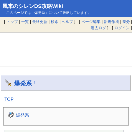
風来のシレンDS攻略Wiki
このページでは「爆発系」について攻略しています。
[
トップ
|
一覧
|
最終更新
|
検索
|
ヘルプ
] [
ページ編集
|
新規作成
|
差分
|
過去ログ
] [
ログイン
]
爆発系
†
TOP
爆発系