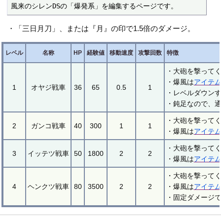
風来のシレンDSの「爆発系」を編集するページです。
・「三日月刀」、または『月』の印で1.5倍のダメージ。
レベル
名称
HP
経験値
移動速度
攻撃回数
特徴
・大砲を撃ってく
・爆風は
アイテ
1
オヤジ戦車
36
65
0.5
1
・レベルダウン
・鈍足なので、
・大砲を撃ってく
2
ガンコ戦車
40
300
1
1
・爆風は
アイテ
・大砲を撃ってく
3
イッテツ戦車
50
1800
2
2
・爆風は
アイテ
・大砲を撃ってく
4
ヘンクツ戦車
80
3500
2
2
・爆風は
アイテ
・固定ダメージ