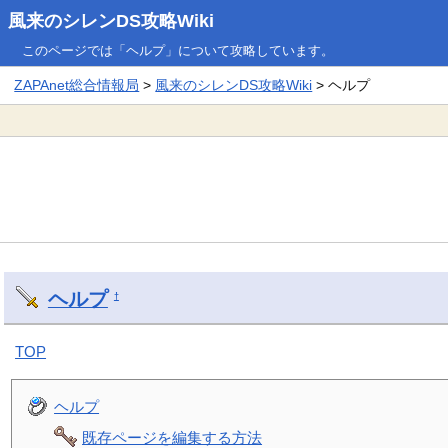
風来のシレンDS攻略Wiki
このページでは「ヘルプ」について攻略しています。
ZAPAnet総合情報局
>
風来のシレンDS攻略Wiki
> ヘルプ
ヘルプ
†
TOP
ヘルプ
既存ページを編集する方法