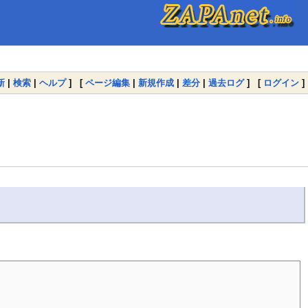
新
|
検索
|
ヘルプ
] [
ページ編集
|
新規作成
|
差分
|
過去ログ
] [
ログイン
]