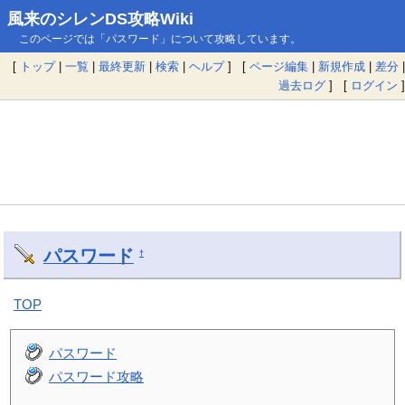
風来のシレンDS攻略Wiki
このページでは「パスワード」について攻略しています。
[
トップ
|
一覧
|
最終更新
|
検索
|
ヘルプ
] [
ページ編集
|
新規作成
|
差分
|
過去ログ
] [
ログイン
]
パスワード
†
TOP
パスワード
パスワード攻略