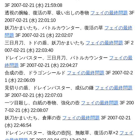
3F 2007-02-21 (水) 21:59:08
透視の腕輪、復活の草、吸い出しの巻物
フェイの最終問題
3F
2007-02-21 (水) 22:01:10
妖刀かまいたち、バトルカウンター、復活の草
フェイの最終
問題
3F 2007-02-21 (水) 22:02:07
三日月刀、トドの盾、妖刀かまいたち
フェイの最終問題
3F 2
007-02-21 (水) 22:03:40
ドレインバスター、三日月刀、バトルカウンター
フェイの最
終問題
3F 2007-02-21 (水) 22:04:27
合成の壺、ドラゴンシールド
フェイの最終問題
3F 2007-02-2
1 (水) 22:06:09
見切りの盾、ドレインバスター、成仏の鎌
フェイの最終問題
3F 2007-02-21 (水) 22:07:03
一ツ目殺し、白紙の巻物、強化の壺
フェイの最終問題
3F 200
7-02-21 (水) 22:08:07
妖刀かまいたち、倉庫の壺
フェイの最終問題
3F 2007-02-21
(水) 22:46:54
ドレインバスター、強化の壺[5]、無敵草、復活の草×2
フェイ