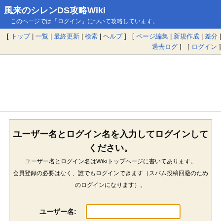
風来のシレンDS攻略Wiki
このページでは「ログイン」について攻略しています。
[
トップ
|
一覧
|
最終更新
|
検索
|
ヘルプ
] [
ページ編集
|
新規作成
|
差分
|
過去ログ
] [
ログイン
]
ユーザー名とログイン名を入力してログインして
ください。
ユーザー名とログイン名はWikiトップページに書いてあります。
会員登録の必要はなく、誰でもログインできます（スパム投稿回避のため
のログインになります）。
ユーザー名: