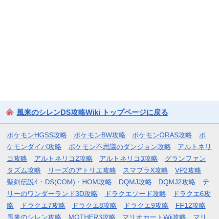
風来のシレンDS攻略Wiki トップページに戻る
ポケモンHGSS攻略
ポケモンBW攻略
ポケモンORAS攻略
ポ
ケモンダイパ攻略
ポケモン不思議のダンジョン攻略
アルトネリ
コ攻略
アルトネリコ2攻略
アルトネリコ3攻略
グランファン
タズム攻略
リーズのアトリエ攻略
スマブラX攻略
VP2攻略
聖剣伝説4・DS(COM)・HOM攻略
DQMJ攻略
DQMJ2攻略
テ
リーのワンダーランド3D攻略
ドラクエソード攻略
ドラクエ6攻
略
ドラクエ7攻略
ドラクエ8攻略
ドラクエ9攻略
FF12攻略
風来のシレン攻略
MOTHER3攻略
マリオカートWii攻略
マリ