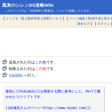
風来のシレンDS攻略Wiki
このページでは「YukiWiki の変更点」について攻略しています。
[
トップ
|
一覧
|
最終更新
|
検索
|
ヘルプ
] [
ページ編集
|
新規作成
|
差分
|
過去ログ
] [
ログイン
]
追加された行は
この色
です。
削除された行は
この色
です。
YukiWiki
へ行く。
最初に[[PukiWiki]]を開発する際に参考にした、Perlで書
かれたスクリプトです。

[[結城浩さんのページ:https://www.hyuki.com/]]