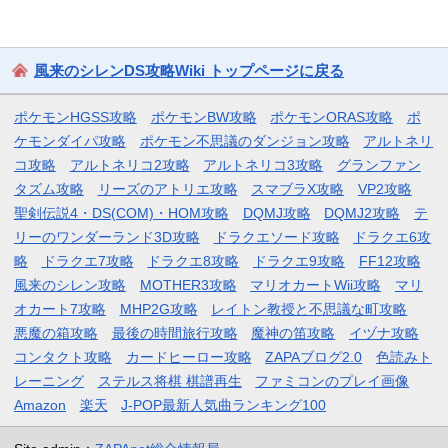
風来のシレンDS攻略Wiki トップページに戻る
ポケモンHGSS攻略
ポケモンBW攻略
ポケモンORAS攻略
ポ
ケモンダイパ攻略
ポケモン不思議のダンジョン攻略
アルトネリ
コ攻略
アルトネリコ2攻略
アルトネリコ3攻略
グランファン
タズム攻略
リーズのアトリエ攻略
スマブラX攻略
VP2攻略
聖剣伝説4・DS(COM)・HOM攻略
DQMJ攻略
DQMJ2攻略
テ
リーのワンダーランド3D攻略
ドラクエソード攻略
ドラクエ6攻
略
ドラクエ7攻略
ドラクエ8攻略
ドラクエ9攻略
FF12攻略
風来のシレン攻略
MOTHER3攻略
マリオカートWii攻略
マリ
オカート7攻略
MHP2G攻略
レイトン教授と不思議な町攻略
悪魔の箱攻略
最後の時間旅行攻略
魔神の笛攻略
イヅナ攻略
コンタクト攻略
カードヒーロー攻略
ZAPAブログ2.0
色読みト
レーニング
ステルス将棋 棋譜再生
ファミコンのプレイ画像
Amazon
楽天
J-POP最新人気曲ランキング100