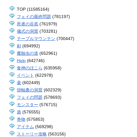
TOP (11585164)
フェイの最終問題
(781197)
死者の谷底
(761979)
儀式の洞窟
(703281)
テーブルマウンテン
(700447)
剣
(694992)
魔蝕虫の道
(652961)
Help
(642746)
食神のほこら
(635958)
イベント
(622978)
壷
(602449)
掛軸裏の洞窟
(602329)
フェイの問題
(578693)
モンスター
(576715)
盾
(576555)
巻物
(575853)
アイテム
(569298)
ストーリー攻略
(563156)