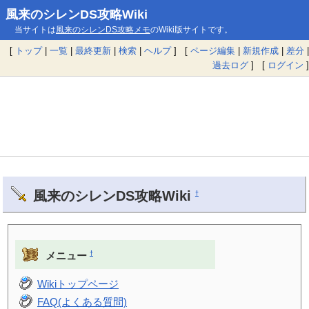
風来のシレンDS攻略Wiki
当サイトは
風来のシレンDS攻略メモ
のWiki版サイトです。
[
トップ
|
一覧
|
最終更新
|
検索
|
ヘルプ
] [
ページ編集
|
新規作成
|
差分
|
過去ログ
] [
ログイン
]
風来のシレンDS攻略Wiki
†
†
メニュー
Wikiトップページ
FAQ(よくある質問)