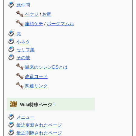
旅仲間
ペケジ
/
お竜
座頭ケチ
/
ボーグマムル
罠
小ネタ
セリフ集
その他
風来のシレンDSとは
改造コード
関連リンク
†
Wiki特殊ページ
メニュー
最近更新されたページ
最近削除されたページ