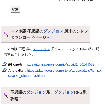
スマホ版 不思議の
ダンジョン
風来のシレン
ダウンロードページ
†
スマホ版 不思議の
ダンジョン
風来のシレンが2019年3月に配
信開始されました。
iPhone版：
https://itunes.apple.com/jp/app/id1450144037
Android版：
https://play.google.com/store/apps/details?id=jp.c
o.spike_chunsoft.shiren
不思議の
ダンジョン
系、
ダンジョン
RPG系
攻略
†