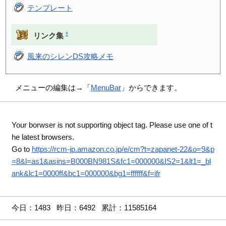
テンプレート
†
リンク集
風来のシレンDS攻略メモ
メニューの編集は→「
MenuBar
」からできます。
Your borwser is not supporting object tag. Please use one of t
he latest browsers.
Go to
https://rcm-jp.amazon.co.jp/e/cm?t=zapanet-22&o=9&p
=8&l=as1&asins=B000BN981S&fc1=000000&IS2=1&lt1=_bl
ank&lc1=0000ff&bc1=000000&bg1=ffffff&f=ifr
今日：1483 昨日：6492 累計：11585164