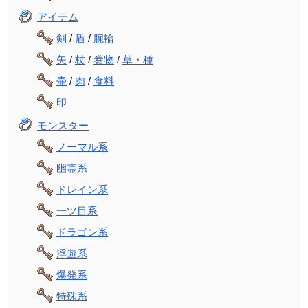
アイテム
剣
/
盾
/
腕輪
矢
/
杖
/
巻物
/
草・種
壷
/
肉
/
食料
印
モンスター
ノーマル系
幽霊系
ドレイン系
一ツ目系
ドラゴン系
浮遊系
爆発系
特殊系