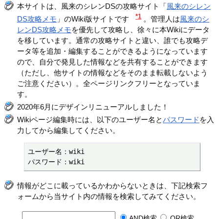
本サイトは、風来のシレンDSの攻略サイト「
風来のシレン
*1
DS攻略メモ
」のWiki版サイトです
。管理人は
風来のシ
レンDS攻略メモ
を優先して攻略し、徐々に本Wikiにデータ
を移しています。通常の攻略サイトと違い、誰でも攻略デ
ータ等を追加・編集することができるようになっています
ので、自分で発見した情報などを共有することができます
（ただし、他サイトの情報などをそのまま転載しないよう
ご注意ください）。全ページリンクフリーとなっていま
す。
2020年6月にデザインリニューアルしました！
Wikiページ編集時には、以下のユーザー名と
パスワード
を入
力してから編集してください。
ユーザー名：wiki

パスワード：wiki
情報がどこに載っているかわからないときは、下記検索フ
ォームから当サイト内の情報を検索してみてください。
AND検索
OR検索