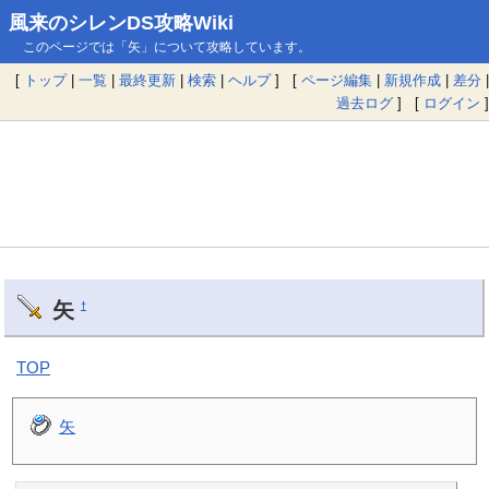
風来のシレンDS攻略Wiki
このページでは「矢」について攻略しています。
[
トップ
|
一覧
|
最終更新
|
検索
|
ヘルプ
] [
ページ編集
|
新規作成
|
差分
|
過去ログ
] [
ログイン
]
矢
†
TOP
矢