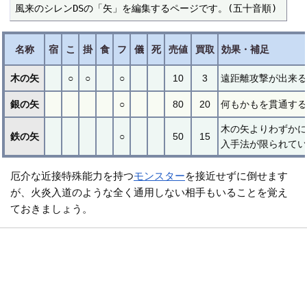
風来のシレンDSの「矢」を編集するページです。(五十音順)
名称
宿
こ
掛
食
フ
儀
死
売値
買取
効果・補足
木の矢
○
○
○
10
3
遠距離攻撃が出来る
銀の矢
○
80
20
何もかもを貫通す
木の矢よりわずかに
鉄の矢
○
50
15
入手法が限られてい
厄介な近接特殊能力を持つ
モンスター
を接近せずに倒せます
が、火炎入道のような全く通用しない相手もいることを覚え
ておきましょう。