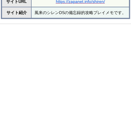
サイトURL
https://zapanet.info/shiren/
サイト紹介
風来のシレンDSの備忘録的攻略プレイメモです。