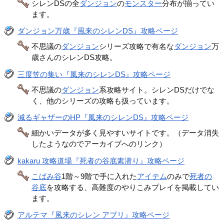
シレンDSの全
ダンジョン
の
モンスター
分布が揃ってい
ます。
ダンジョン万歳『風来のシレンDS』攻略ページ
不思議の
ダンジョン
シリーズ攻略で有名な
ダンジョン
万
歳さんのシレンDS攻略。
三度笠の集い『風来のシレンDS』攻略ページ
不思議の
ダンジョン
系攻略サイト。シレンDSだけでな
く、他のシリーズの攻略も扱っています。
減るギャザーのHP『風来のシレンDS』攻略ページ
細かいデータが多く見やすいサイトです。（データ消失
したようなのでアーカイブへのリンク）
kakaru 攻略道場『死者の谷底素潜り』攻略ページ
こばみ谷
1階～9階で手に入れた
アイテム
のみで
死者の
谷底
を攻略する、高難度のやりこみプレイを掲載してい
ます。
アルテマ『風来のシレン アプリ』攻略ページ