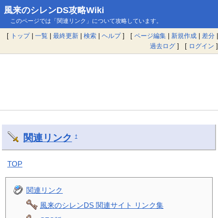
風来のシレンDS攻略Wiki
このページでは「関連リンク」について攻略しています。
[
トップ
|
一覧
|
最終更新
|
検索
|
ヘルプ
] [
ページ編集
|
新規作成
|
差分
|
過去ログ
] [
ログイン
]
関連リンク
†
TOP
関連リンク
風来のシレンDS 関連サイト リンク集