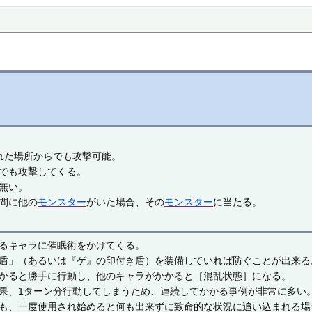
れた場所からでも攻撃可能。
でも攻撃してくる。
無い。
間に他の
モンスター
がいた場合、その
モンスター
に当たる。
るキャラに催眠術をかけてくる。
盾」（あるいは『ゲ』の印付き盾）を装備していれば防ぐことが出来る
かると勝手に行動し、他のキャラがかかると［混乱状態］になる。
果、1ターン分行動してしまうため、連続してかかる事例が非常に多い
も、一度使用され始めると何も出来ずに致命的な状況に追い込まれる場