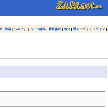
新
|
検索
|
ヘルプ
] [
ページ編集
|
新規作成
|
差分
|
過去ログ
] [
ログイン
]