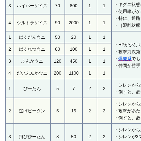
・キグニ状態
3
ハイパーゲイズ
70
800
1
1
・使用率がか
・特に、通路
4
ウルトラゲイズ
90
2000
1
1
・［混乱状態
1
ばくだんウニ
50
20
1
1
・HPが少な
2
ばくれつウニ
80
100
1
1
・攻撃力次第
・
爆発系
でも
3
ふんかウニ
120
450
1
1
・仲間が勝手
4
だいふんかウニ
200
1100
1
1
・シレンから
1
ぴーたん
5
7
2
2
・倒すと、必
・シレンから
2
逃げピータン
5
15
2
2
・攻撃があた
・倒すと、必
・シレンから
3
飛びぴーたん
8
50
2
2
・シレンが3