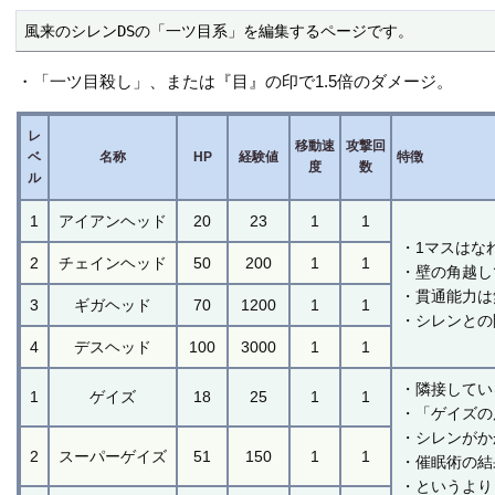
風来のシレンDSの「一ツ目系」を編集するページです。
・「一ツ目殺し」、または『目』の印で1.5倍のダメージ。
レ
移動速
攻撃回
ベ
名称
HP
経験値
特徴
度
数
ル
1
アイアンヘッド
20
23
1
1
・1マスはな
2
チェインヘッド
50
200
1
1
・壁の角越し
・貫通能力は
3
ギガヘッド
70
1200
1
1
・シレンとの
4
デスヘッド
100
3000
1
1
・隣接してい
1
ゲイズ
18
25
1
1
・「ゲイズの
・シレンがか
2
スーパーゲイズ
51
150
1
1
・催眠術の結
・というより