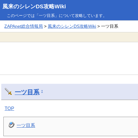
風来のシレンDS攻略Wiki
このページでは「一ツ目系」について攻略しています。
ZAPAnet総合情報局
>
風来のシレンDS攻略Wiki
> 一ツ目系
一ツ目系
†
TOP
一ツ目系