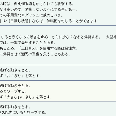
の時は、例え催眠術をかけられても攻撃する。
なり高いので、隣接しないようにする事が第一。
での不用意なＢダッシュは戒めるべき。
］や［目潰し状態］ならば、催眠術を封じることができます。
くなると赤くなって動きを止め、さらに少なくなると爆発する。 大型
では、一撃で爆発することもある。
あるため、「三日月刀」を使用する際は要注意。
に爆発させて瀕死の重傷を負うこともある。
逃げる動きをとる。
ず「おにぎり」を落とす。
逃げる動きをとる。
るとワープする。
ず「大きなおにぎり」を落とす。
逃げる動きをとる。
マス以内にいるとワープする。