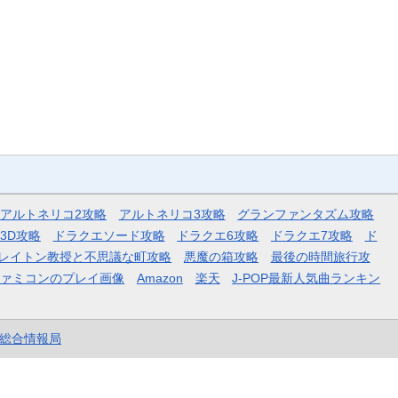
アルトネリコ2攻略
アルトネリコ3攻略
グランファンタズム攻略
3D攻略
ドラクエソード攻略
ドラクエ6攻略
ドラクエ7攻略
ド
レイトン教授と不思議な町攻略
悪魔の箱攻略
最後の時間旅行攻
ファミコンのプレイ画像
Amazon
楽天
J-POP最新人気曲ランキン
et総合情報局