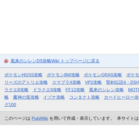
風来のシレンDS攻略Wiki トップページに戻る
ポケモンHGSS攻略
ポケモンBW攻略
ポケモンORAS攻略
ポケ
リーズのアトリエ攻略
スマブラX攻略
VP2攻略
聖剣伝説4・DS(
ラクエ8攻略
ドラクエ9攻略
FF12攻略
風来のシレン攻略
MOT
略
魔神の笛攻略
イヅナ攻略
コンタクト攻略
カードヒーロー攻
グ100
このページは
PukiWiki
を用いて作成・表示しています。 本サイトは