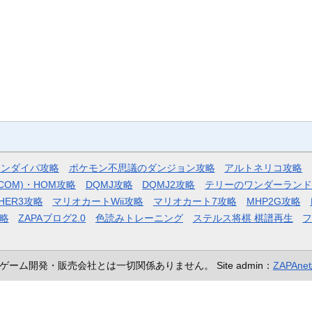
モンダイパ攻略
ポケモン不思議のダンジョン攻略
アルトネリコ攻略
COM)・HOM攻略
DQMJ攻略
DQMJ2攻略
テリーのワンダーランド
HER3攻略
マリオカートWii攻略
マリオカート7攻略
MHP2G攻略
略
ZAPAブログ2.0
色読みトレーニング
ステルス将棋 棋譜再生
ゲーム開発・販売会社とは一切関係ありません。
Site admin：
ZAPAn